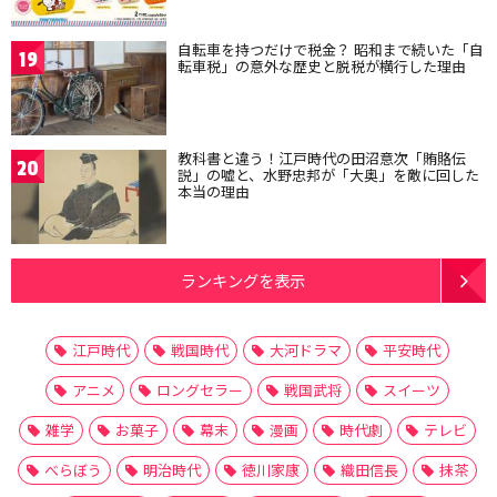
自転車を持つだけで税金？ 昭和まで続いた「自
19
転車税」の意外な歴史と脱税が横行した理由
教科書と違う！江戸時代の田沼意次「賄賂伝
20
説」の嘘と、水野忠邦が「大奥」を敵に回した
本当の理由
ランキングを表示
江戸時代
戦国時代
大河ドラマ
平安時代
アニメ
ロングセラー
戦国武将
スイーツ
雑学
お菓子
幕末
漫画
時代劇
テレビ
べらぼう
明治時代
徳川家康
織田信長
抹茶