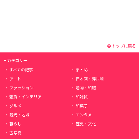
トップに戻る
カテゴリー
すべての記事
まとめ
アート
日本画・浮世絵
ファッション
着物・和服
雑貨・インテリア
和雑貨
グルメ
和菓子
観光・地域
エンタメ
暮らし
歴史・文化
古写真