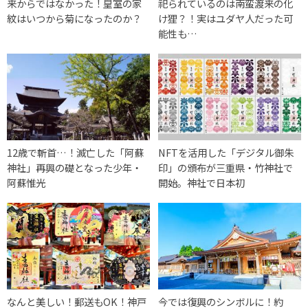
来からではなかった！皇室の家
祀られているのは南蛮渡来の化
紋はいつから菊になったのか？
け狸？！実はユダヤ人だった可
能性も…
12歳で斬首…！滅亡した「阿蘇
NFTを活用した「デジタル御朱
神社」再興の礎となった少年・
印」の頒布が三重県・竹神社で
阿蘇惟光
開始。神社で日本初
なんと美しい！郵送もOK！神戸
今では復興のシンボルに！約