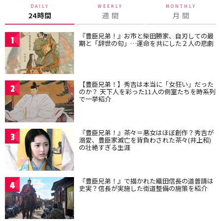
DAILY
WEEKLY
MONTHLY
24時間
週 間
月 間
『豊臣兄弟！』お市と柴田勝家、自刃しての最
1
期と「辞世の句」…運命を共にした２人の悲劇
【豊臣兄弟！】秀吉は本当に「女狂い」だった
2
のか？ 天下人を彩った11人の側室たちを時系列
で一挙紹介
『豊臣兄弟！』茶々＝悪女はほぼ創作？秀吉が
3
溺愛、豊臣家滅亡を背負わされた茶々(井上和)
の壮絶すぎる生涯
『豊臣兄弟！』で描かれた織田信長の道普請は
4
史実？信長が実施した街道整備の施策を紹介