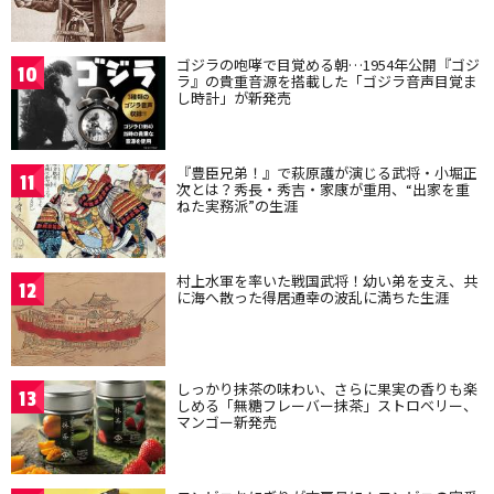
ゴジラの咆哮で目覚める朝…1954年公開『ゴジ
10
ラ』の貴重音源を搭載した「ゴジラ音声目覚ま
し時計」が新発売
『豊臣兄弟！』で萩原護が演じる武将・小堀正
11
次とは？秀長・秀吉・家康が重用、“出家を重
ねた実務派”の生涯
村上水軍を率いた戦国武将！幼い弟を支え、共
12
に海へ散った得居通幸の波乱に満ちた生涯
しっかり抹茶の味わい、さらに果実の香りも楽
13
しめる「無糖フレーバー抹茶」ストロベリー、
マンゴー新発売