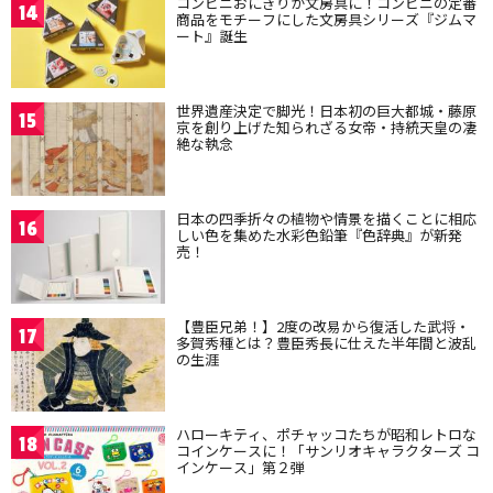
コンビニおにぎりが文房具に！コンビニの定番
14
商品をモチーフにした文房具シリーズ『ジムマ
ート』誕生
世界遺産決定で脚光！日本初の巨大都城・藤原
15
京を創り上げた知られざる女帝・持統天皇の凄
絶な執念
日本の四季折々の植物や情景を描くことに相応
16
しい色を集めた水彩色鉛筆『色辞典』が新発
売！
【豊臣兄弟！】2度の改易から復活した武将・
17
多賀秀種とは？豊臣秀長に仕えた半年間と波乱
の生涯
ハローキティ、ポチャッコたちが昭和レトロな
18
コインケースに！「サンリオキャラクターズ コ
インケース」第２弾