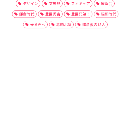
デザイン
文房具
フィギュア
展覧会
鎌倉時代
豊臣秀吉
豊臣兄弟！
昭和時代
光る君へ
葛飾北斎
鎌倉殿の13人