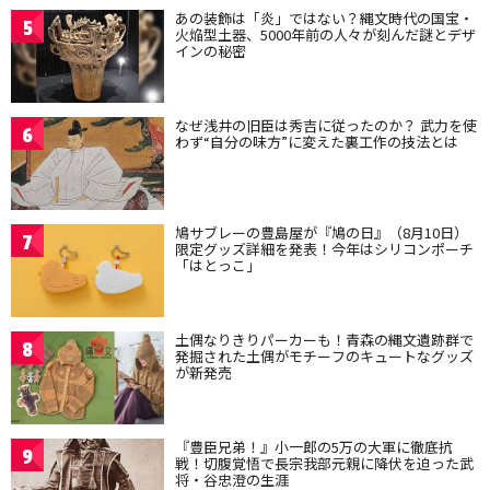
あの装飾は「炎」ではない？縄文時代の国宝・
5
火焔型土器、5000年前の人々が刻んだ謎とデザ
インの秘密
なぜ浅井の旧臣は秀吉に従ったのか？ 武力を使
6
わず“自分の味方”に変えた裏工作の技法とは
鳩サブレーの豊島屋が『鳩の日』（8月10日）
7
限定グッズ詳細を発表！今年はシリコンポーチ
「はとっこ」
土偶なりきりパーカーも！青森の縄文遺跡群で
8
発掘された土偶がモチーフのキュートなグッズ
が新発売
『豊臣兄弟！』小一郎の5万の大軍に徹底抗
9
戦！切腹覚悟で長宗我部元親に降伏を迫った武
将・谷忠澄の生涯