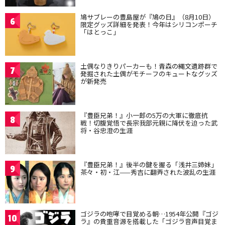
鳩サブレーの豊島屋が『鳩の日』（8月10日）
6
限定グッズ詳細を発表！今年はシリコンポーチ
「はとっこ」
土偶なりきりパーカーも！青森の縄文遺跡群で
7
発掘された土偶がモチーフのキュートなグッズ
が新発売
『豊臣兄弟！』小一郎の5万の大軍に徹底抗
8
戦！切腹覚悟で長宗我部元親に降伏を迫った武
将・谷忠澄の生涯
『豊臣兄弟！』後半の鍵を握る「浅井三姉妹」
9
茶々・初・江——秀吉に翻弄された波乱の生涯
ゴジラの咆哮で目覚める朝…1954年公開『ゴジ
10
ラ』の貴重音源を搭載した「ゴジラ音声目覚ま