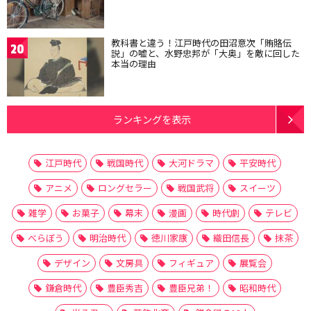
教科書と違う！江戸時代の田沼意次「賄賂伝
20
説」の嘘と、水野忠邦が「大奥」を敵に回した
本当の理由
ランキングを表示
江戸時代
戦国時代
大河ドラマ
平安時代
アニメ
ロングセラー
戦国武将
スイーツ
雑学
お菓子
幕末
漫画
時代劇
テレビ
べらぼう
明治時代
徳川家康
織田信長
抹茶
デザイン
文房具
フィギュア
展覧会
鎌倉時代
豊臣秀吉
豊臣兄弟！
昭和時代