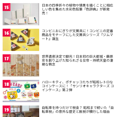
日本の四季折々の植物や情景を描くことに相応
15
しい色を集めた水彩色鉛筆『色辞典』が新発
売！
コンビニおにぎりが文房具に！コンビニの定番
16
商品をモチーフにした文房具シリーズ『ジムマ
ート』誕生
世界遺産決定で脚光！日本初の巨大都城・藤原
17
京を創り上げた知られざる女帝・持統天皇の凄
絶な執念
ハローキティ、ポチャッコたちが昭和レトロな
18
コインケースに！「サンリオキャラクターズ コ
インケース」第２弾
自転車を持つだけで税金？ 昭和まで続いた「自
19
転車税」の意外な歴史と脱税が横行した理由