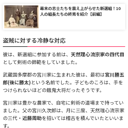
幕末の志士たちを震え上がらせた新選組！10
人の組長たちの終焉を紹介【前編】
盗賊に対する冷静な対応
彼は、新選組に参加する前は、
天然理心流宗家の四代目
として剣術の師範をしていました。
武蔵国多摩郡の宮川家に生まれた彼は、最初は
宮川勝五
郎(後に勝太)
という名前でした。子どものころは、手を
つけられないほどの餓鬼大将だったそうです。
宮川家は豊かな農家で、自宅に剣術の道場まで持ってい
ました。父の宮川久次郎は、月に三度、天然理心流宗家
の三代・
近藤周助
を招いては稽古を積んでいたといいま
す。