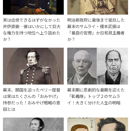
実は出世できるはずがなかった
明治新政府に最後まで抵抗した
井伊直弼…彼はいかにして巨大
幕末のサムライ・榎本武揚は
な権力を持つ地位へ上り詰めた
「最良の官僚」か日和見主義者
か？
か？
幕末、開国を迫ったペリー提督
幕末期に悲劇的な最期を迎えた
は実はたくさんの「おみやげ」
「彰義隊」トップ２のサムラ
持参だった！おみやげ戦略の意
イ！大きく分けた人生の明暗
図とは