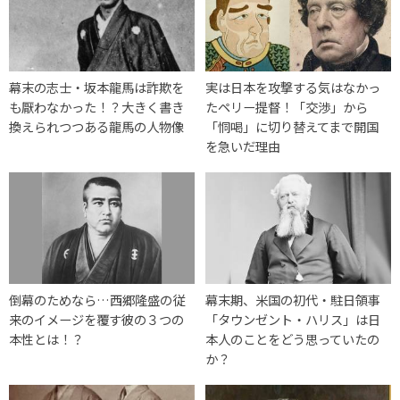
幕末の志士・坂本龍馬は詐欺を
実は日本を攻撃する気はなかっ
も厭わなかった！？大きく書き
たペリー提督！「交渉」から
換えられつつある龍馬の人物像
「恫喝」に切り替えてまで開国
を急いだ理由
倒幕のためなら…西郷隆盛の従
幕末期、米国の初代・駐日領事
来のイメージを覆す彼の３つの
「タウンゼント・ハリス」は日
本性とは！？
本人のことをどう思っていたの
か？