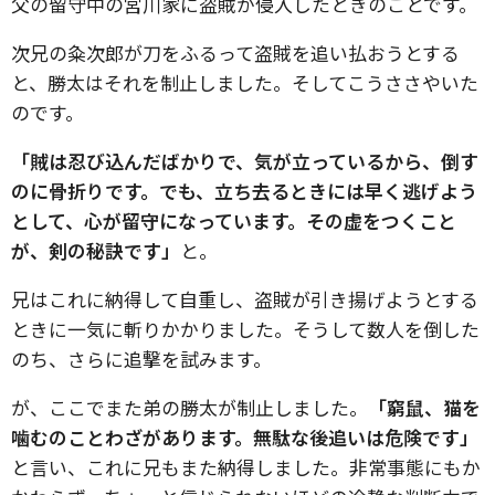
父の留守中の宮川家に盗賊が侵入したときのことです。
次兄の粂次郎が刀をふるって盗賊を追い払おうとする
と、勝太はそれを制止しました。そしてこうささやいた
のです。
「賊は忍び込んだばかりで、気が立っているから、倒す
のに骨折りです。でも、立ち去るときには早く逃げよう
として、心が留守になっています。その虚をつくこと
が、剣の秘訣です」
と。
兄はこれに納得して自重し、盗賊が引き揚げようとする
ときに一気に斬りかかりました。そうして数人を倒した
のち、さらに追撃を試みます。
が、ここでまた弟の勝太が制止しました。
「窮鼠、猫を
噛むのことわざがあります。無駄な後追いは危険です」
と言い、これに兄もまた納得しました。非常事態にもか