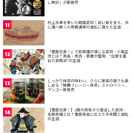
し時計」が新発売
村上水軍を率いた戦国武将！幼い弟を支え、共
11
に海へ散った得居通幸の波乱に満ちた生涯
『豊臣兄弟！』で萩原護が演じる武将・小堀正
12
次とは？秀長・秀吉・家康が重用、“出家を重
ねた実務派”の生涯
しっかり抹茶の味わい、さらに果実の香りも楽
13
しめる「無糖フレーバー抹茶」ストロベリー、
マンゴー新発売
【豊臣兄弟！】2度の改易から復活した武将・
14
多賀秀種とは？豊臣秀長に仕えた半年間と波乱
の生涯