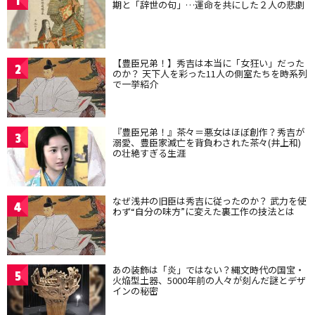
1
期と「辞世の句」…運命を共にした２人の悲劇
【豊臣兄弟！】秀吉は本当に「女狂い」だった
2
のか？ 天下人を彩った11人の側室たちを時系列
で一挙紹介
『豊臣兄弟！』茶々＝悪女はほぼ創作？秀吉が
3
溺愛、豊臣家滅亡を背負わされた茶々(井上和)
の壮絶すぎる生涯
なぜ浅井の旧臣は秀吉に従ったのか？ 武力を使
4
わず“自分の味方”に変えた裏工作の技法とは
あの装飾は「炎」ではない？縄文時代の国宝・
5
火焔型土器、5000年前の人々が刻んだ謎とデザ
インの秘密