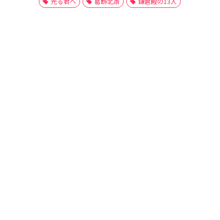
光る君へ
葛飾北斎
鎌倉殿の13人