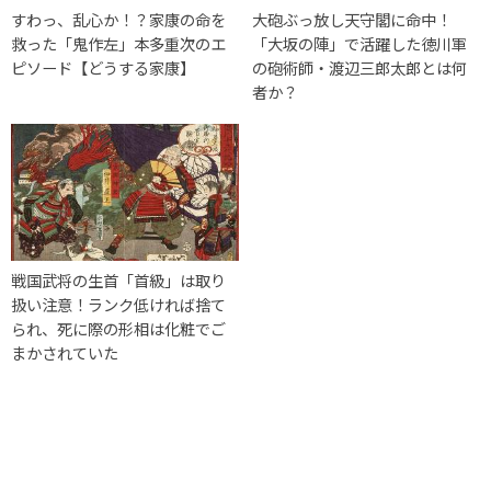
すわっ、乱心か！？家康の命を
大砲ぶっ放し天守閣に命中！
救った「鬼作左」本多重次のエ
「大坂の陣」で活躍した徳川軍
ピソード【どうする家康】
の砲術師・渡辺三郎太郎とは何
者か？
戦国武将の生首「首級」は取り
扱い注意！ランク低ければ捨て
られ、死に際の形相は化粧でご
まかされていた