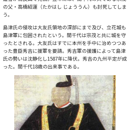
の父・高橋紹運（たかはし じょううん）も討死してしま
う。
島津氏の侵攻は大友氏領地の深部にまで及び、立花城も
島津軍に包囲されたという。誾千代は宗茂と共に城を守
ったとされる。大友氏はすでに本州を手中に治めつつあ
った豊臣秀吉に援軍を要請。秀吉軍の援護によって島津
氏の勢いは沈静化し1587年に降伏。秀吉の九州平定が成
った。誾千代18歳の出来事である。