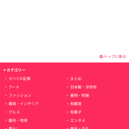
トップに戻る
カテゴリー
すべての記事
まとめ
アート
日本画・浮世絵
ファッション
着物・和服
雑貨・インテリア
和雑貨
グルメ
和菓子
観光・地域
エンタメ
暮らし
歴史・文化