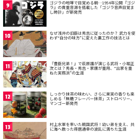
ゴジラの咆哮で目覚める朝…1954年公開『ゴジ
9
ラ』の貴重音源を搭載した「ゴジラ音声目覚ま
し時計」が新発売
なぜ浅井の旧臣は秀吉に従ったのか？ 武力を使
10
わず“自分の味方”に変えた裏工作の技法とは
『豊臣兄弟！』で萩原護が演じる武将・小堀正
11
次とは？秀長・秀吉・家康が重用、“出家を重
ねた実務派”の生涯
しっかり抹茶の味わい、さらに果実の香りも楽
12
しめる「無糖フレーバー抹茶」ストロベリー、
マンゴー新発売
村上水軍を率いた戦国武将！幼い弟を支え、共
13
に海へ散った得居通幸の波乱に満ちた生涯