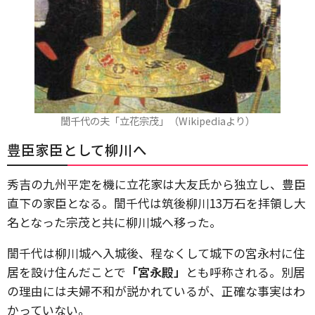
誾千代の夫「立花宗茂」（Wikipediaより）
豊臣家臣として柳川へ
秀吉の九州平定を機に立花家は大友氏から独立し、豊臣
直下の家臣となる。誾千代は筑後柳川13万石を拝領し大
名となった宗茂と共に柳川城へ移った。
誾千代は柳川城へ入城後、程なくして城下の宮永村に住
居を設け住んだことで
「宮永殿」
とも呼称される。別居
の理由には夫婦不和が説かれているが、正確な事実はわ
かっていない。