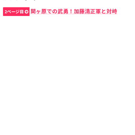
関ヶ原での武勇！加藤清正軍と対峙
2ページ目