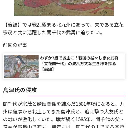
【後編】では戦乱極まる北九州にあって、夫である立花
宗茂と共に活躍した誾千代の武勇に迫りたい。
前回の記事
わずか7歳で城主に！戦国の猛々しき女武将
「立花誾千代」の波乱万丈な生き様を探る
【前編】
島津氏の侵攻
誾千代が宗茂と婚姻関係を結んだ1581年頃になると、九
州は薩摩から北上してきた島津氏と、迎え撃つ大友氏と
の戦いが激化していた。戦が続く1585年、誾千代の父・
道雪が高良山で死去。翌年には、誾千代の夫である宗茂