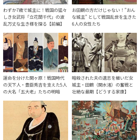
わずか7歳で城主に！戦国の猛々
お田鶴の方だけじゃない！”おん
しき女武将「立花誾千代」の波
な城主” として戦国乱世を生きた
乱万丈な生き様を探る【前編】
6人の女性たち
運命を分けた関ヶ原！戦国時代
暗殺された夫の遺志を継いだ女
の天下人・豊臣秀吉を支えた5人
城主・田鶴（関水渚）の奮戦と
の大名「五大老」たちの明暗
壮絶な最期【どうする家康】