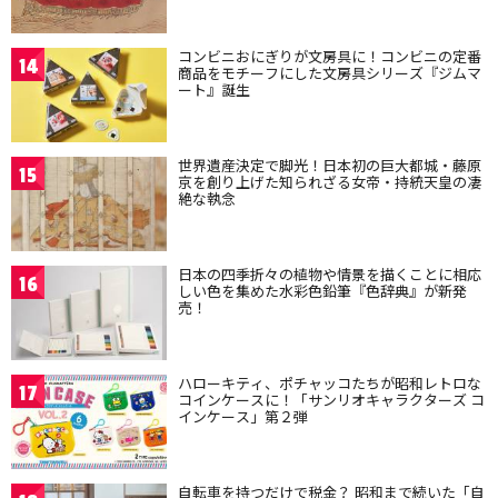
コンビニおにぎりが文房具に！コンビニの定番
14
商品をモチーフにした文房具シリーズ『ジムマ
ート』誕生
世界遺産決定で脚光！日本初の巨大都城・藤原
15
京を創り上げた知られざる女帝・持統天皇の凄
絶な執念
日本の四季折々の植物や情景を描くことに相応
16
しい色を集めた水彩色鉛筆『色辞典』が新発
売！
ハローキティ、ポチャッコたちが昭和レトロな
17
コインケースに！「サンリオキャラクターズ コ
インケース」第２弾
自転車を持つだけで税金？ 昭和まで続いた「自