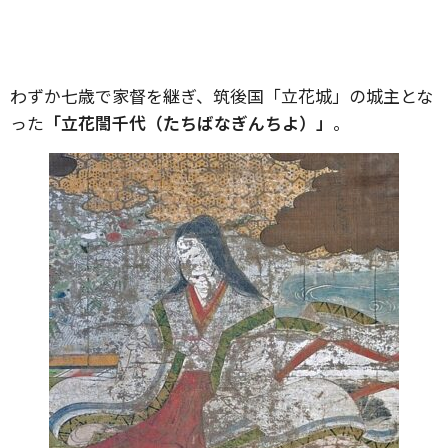
わずか七歳で家督を継ぎ、筑後国「立花城」の城主とな
った
「立花誾千代（たちばなぎんちよ）」
。