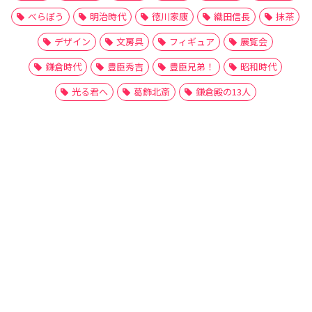
べらぼう
明治時代
徳川家康
織田信長
抹茶
デザイン
文房具
フィギュア
展覧会
鎌倉時代
豊臣秀吉
豊臣兄弟！
昭和時代
光る君へ
葛飾北斎
鎌倉殿の13人