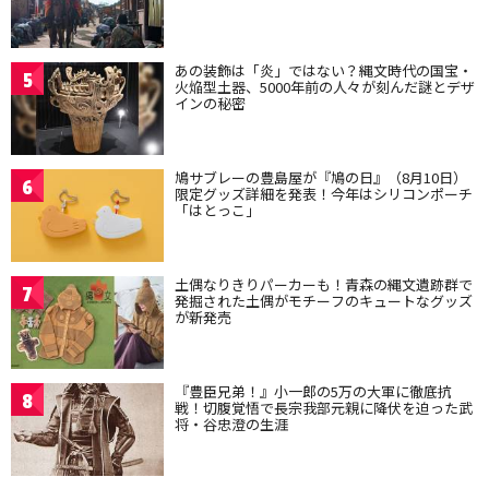
あの装飾は「炎」ではない？縄文時代の国宝・
5
火焔型土器、5000年前の人々が刻んだ謎とデザ
インの秘密
鳩サブレーの豊島屋が『鳩の日』（8月10日）
6
限定グッズ詳細を発表！今年はシリコンポーチ
「はとっこ」
土偶なりきりパーカーも！青森の縄文遺跡群で
7
発掘された土偶がモチーフのキュートなグッズ
が新発売
『豊臣兄弟！』小一郎の5万の大軍に徹底抗
8
戦！切腹覚悟で長宗我部元親に降伏を迫った武
将・谷忠澄の生涯