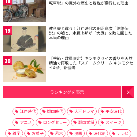
18
転車税」の意外な歴史と脱税が横行した理由
教科書と違う！江戸時代の田沼意次「賄賂伝
19
説」の嘘と、水野忠邦が「大奥」を敵に回した
本当の理由
【季節・数量限定】キンモクセイの香りを天然
20
精油で再現した「スチームクリーム キンモクセ
イ&茶」新登場
ランキングを表示
江戸時代
戦国時代
大河ドラマ
平安時代
アニメ
ロングセラー
戦国武将
スイーツ
雑学
お菓子
幕末
漫画
時代劇
テレビ