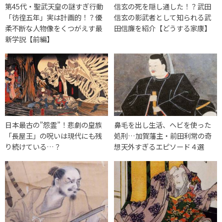
第45代・聖武天皇の謎すぎ行動
信玄の死を隠し通した！？武田
「彷徨五年」実は計画的！？優
信玄の影武者として知られる武
柔不断な人物像をくつがえす最
田信廉を紹介【どうする家康】
新学説【前編】
日本最古の”怨霊”！悲劇の皇族
鼻毛を出し生活、ヘビを使った
「長屋王」の呪いは現代にも残
処刑…加賀藩主・前田利常の奇
り続けている…？
想天外すぎるエピソード４選