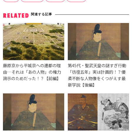
関連する記事
RELATED
藤原京から平城京への遷都の理
第45代・聖武天皇の謎すぎ行動
由…それは「あの人物」の権力
「彷徨五年」実は計画的！？優
誇示のためだった！？【前編】
柔不断な人物像をくつがえす最
新学説【後編】