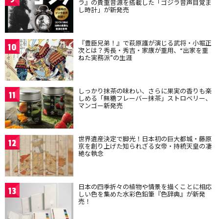
ラ』の貴重音源を搭載した「ゴジラ音声目覚ま
し時計」が新発売
『豊臣兄弟！』で萩原護が演じる武将・小堀正
10
次とは？秀長・秀吉・家康が重用、“出家を重
ねた実務派”の生涯
しっかり抹茶の味わい、さらに果実の香りも楽
11
しめる「無糖フレーバー抹茶」ストロベリー、
マンゴー新発売
世界遺産決定で脚光！日本初の巨大都城・藤原
12
京を創り上げた知られざる女帝・持統天皇の凄
絶な執念
日本の四季折々の植物や情景を描くことに相応
13
しい色を集めた水彩色鉛筆『色辞典』が新発
売！