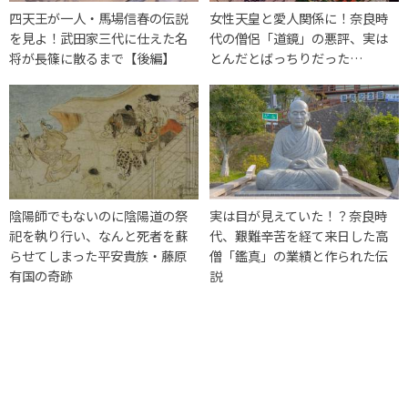
四天王が一人・馬場信春の伝説
女性天皇と愛人関係に！奈良時
を見よ！武田家三代に仕えた名
代の僧侶「道鏡」の悪評、実は
将が長篠に散るまで【後編】
とんだとばっちりだった…
陰陽師でもないのに陰陽道の祭
実は目が見えていた！？奈良時
祀を執り行い、なんと死者を蘇
代、艱難辛苦を経て来日した高
らせてしまった平安貴族・藤原
僧「鑑真」の業績と作られた伝
有国の奇跡
説