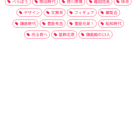
べらぼう
明治時代
徳川家康
織田信長
抹茶
デザイン
文房具
フィギュア
展覧会
鎌倉時代
豊臣秀吉
豊臣兄弟！
昭和時代
光る君へ
葛飾北斎
鎌倉殿の13人