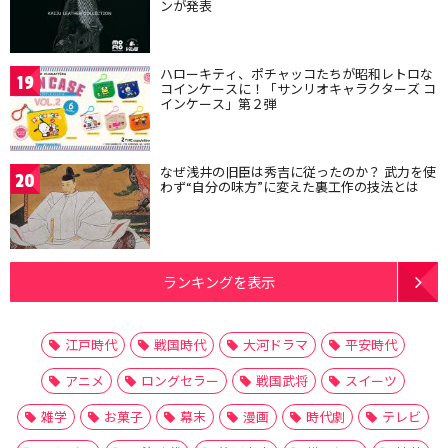
ンが発表
ハローキティ、ポチャッコたちが昭和レトロな
19
コインケースに！「サンリオキャラクターズ コ
インケース」第２弾
なぜ浅井の旧臣は秀吉に従ったのか？ 武力を使
20
わず“自分の味方”に変えた裏工作の技法とは
ランキングを表示
江戸時代
戦国時代
大河ドラマ
平安時代
アニメ
ロングセラー
戦国武将
スイーツ
雑学
お菓子
幕末
漫画
時代劇
テレビ