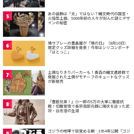
あの装飾は「炎」ではない？縄文時代の国宝・
5
火焔型土器、5000年前の人々が刻んだ謎とデザ
インの秘密
鳩サブレーの豊島屋が『鳩の日』（8月10日）
6
限定グッズ詳細を発表！今年はシリコンポーチ
「はとっこ」
土偶なりきりパーカーも！青森の縄文遺跡群で
7
発掘された土偶がモチーフのキュートなグッズ
が新発売
『豊臣兄弟！』小一郎の5万の大軍に徹底抗
8
戦！切腹覚悟で長宗我部元親に降伏を迫った武
将・谷忠澄の生涯
ゴジラの咆哮で目覚める朝…1954年公開『ゴジ
9