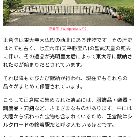
正倉院（Wikipediaより）
正倉院は東大寺大仏殿の西北にある建物です。その歴史
はとても古く、七五六年(天平勝宝八)の聖武天皇の死去
に伴い、その遺品が
光明皇太后
によって
東大寺に献納さ
れた
のが始まりだとされています。
それ以降もたびたび献納が行われ、現在でもそれらの
品々がまとめて保管されています。
こうして正倉院に集められた遺品には、
服飾品・楽器・
調度品・刀剣
など、さまざまなものがあります。中には
大陸から伝わった宝物も含まれているため、正倉院は
シ
ルクロードの終着駅
だと呼ぶ人もいるほどです。