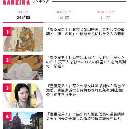
ランキング
RANKING
DAILY
WEEKLY
MONTHLY
24時間
週 間
月 間
『豊臣兄弟！』お市と柴田勝家、自刃しての最
1
期と「辞世の句」…運命を共にした２人の悲劇
【豊臣兄弟！】秀吉は本当に「女狂い」だった
2
のか？ 天下人を彩った11人の側室たちを時系列
で一挙紹介
『豊臣兄弟！』茶々＝悪女はほぼ創作？秀吉が
3
溺愛、豊臣家滅亡を背負わされた茶々(井上和)
の壮絶すぎる生涯
『豊臣兄弟！』で描かれた織田信長の道普請は
4
史実？信長が実施した街道整備の施策を紹介