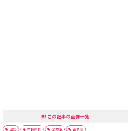
この記事の画像一覧
国宝
奈良時代
宝物庫
正倉院