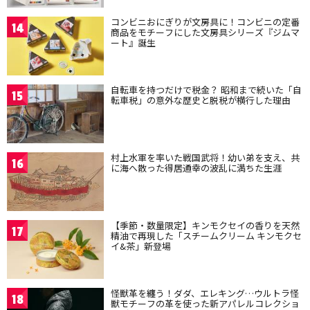
コンビニおにぎりが文房具に！コンビニの定番
14
商品をモチーフにした文房具シリーズ『ジムマ
ート』誕生
自転車を持つだけで税金？ 昭和まで続いた「自
15
転車税」の意外な歴史と脱税が横行した理由
村上水軍を率いた戦国武将！幼い弟を支え、共
16
に海へ散った得居通幸の波乱に満ちた生涯
【季節・数量限定】キンモクセイの香りを天然
17
精油で再現した「スチームクリーム キンモクセ
イ&茶」新登場
怪獣革を纏う！ダダ、エレキング…ウルトラ怪
18
獣モチーフの革を使った新アパレルコレクショ