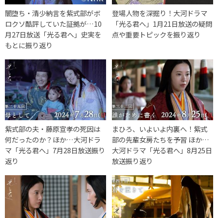
闇堕ち・清少納言を紫式部がボ
登場人物を深掘り！大河ドラマ
ロクソ酷評していた証拠が…10
「光る君へ」1月21日放送の疑問
月27日放送「光る君へ」史実を
点や重要トピックを振り返り
もとに振り返り
紫式部の夫・藤原宣孝の死因は
まひろ、いよいよ内裏へ！紫式
何だったのか？ほか…大河ドラ
部の先輩女房たちを予習 ほか…
マ「光る君へ」7月28日放送振り
大河ドラマ「光る君へ」8月25日
返り
放送振り返り