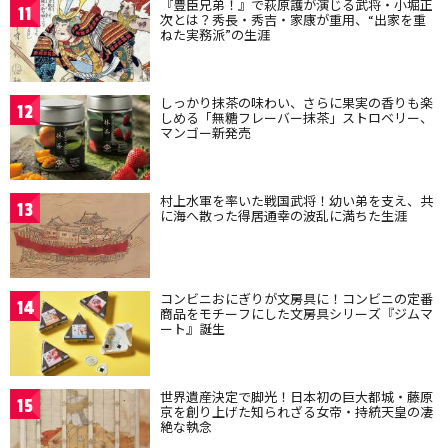
『豊臣兄弟！』で萩原護が演じる武将・小堀正
11
次とは？秀長・秀吉・家康が重用、“出家を重
ねた実務派”の生涯
しっかり抹茶の味わい、さらに果実の香りも楽
12
しめる「無糖フレーバー抹茶」ストロベリー、
マンゴー新発売
村上水軍を率いた戦国武将！幼い弟を支え、共
13
に海へ散った得居通幸の波乱に満ちた生涯
コンビニおにぎりが文房具に！コンビニの定番
14
商品をモチーフにした文房具シリーズ『ジムマ
ート』誕生
世界遺産決定で脚光！日本初の巨大都城・藤原
15
京を創り上げた知られざる女帝・持統天皇の凄
絶な執念