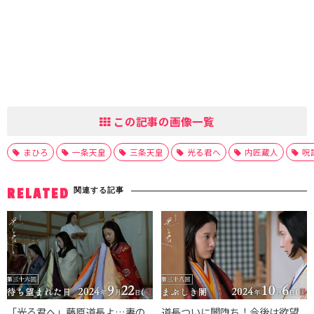
この記事の画像一覧
まひろ
一条天皇
三条天皇
光る君へ
内匠蔵人
呪
関連する記事
RELATED
「光る君へ」藤原道長よ…妻の
道長ついに闇堕ち！今後は欲望