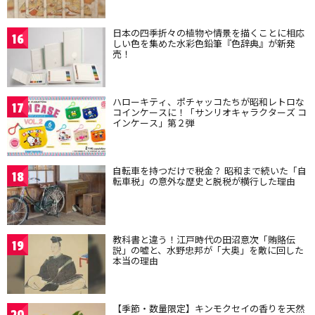
日本の四季折々の植物や情景を描くことに相応
16
しい色を集めた水彩色鉛筆『色辞典』が新発
売！
ハローキティ、ポチャッコたちが昭和レトロな
17
コインケースに！「サンリオキャラクターズ コ
インケース」第２弾
自転車を持つだけで税金？ 昭和まで続いた「自
18
転車税」の意外な歴史と脱税が横行した理由
教科書と違う！江戸時代の田沼意次「賄賂伝
19
説」の嘘と、水野忠邦が「大奥」を敵に回した
本当の理由
【季節・数量限定】キンモクセイの香りを天然