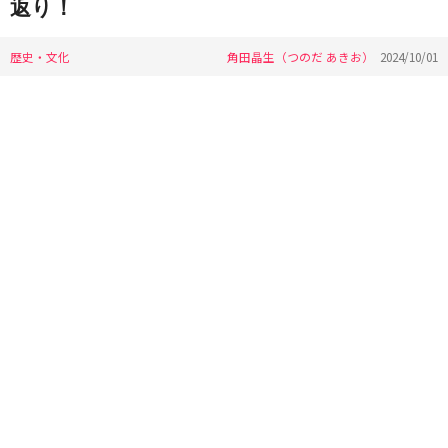
返り！
歴史・文化
角田晶生（つのだ あきお）
2024/10/01