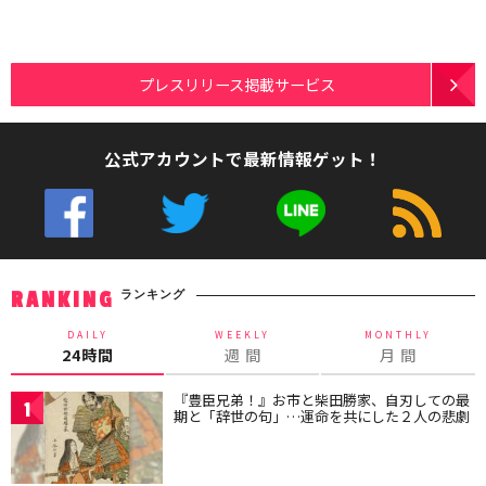
プレスリリース掲載サービス
公式アカウントで最新情報ゲット！
ランキング
RANKING
DAILY
WEEKLY
MONTHLY
24時間
週 間
月 間
『豊臣兄弟！』お市と柴田勝家、自刃しての最
1
期と「辞世の句」…運命を共にした２人の悲劇