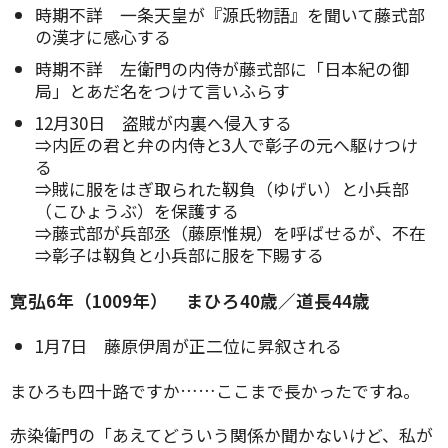
時期不詳 一条天皇が『源氏物語』を聞いて藤式部
の漢才に感心する
時期不詳 左衛門の内侍が藤式部に「日本紀の御
局」とあだ名をつけて言いふらす
12月30日 盗賊が内裏へ侵入する
⇒内匠の君と弁の内侍と3人で彰子の元へ駆けつけ
る
⇒賊に服をはぎ取られた靱負（ゆげい）と小兵部
（こひょうぶ）を保護する
⇒藤式部が兵部丞（藤原惟規）を呼ばせるが、不在
⇒彰子は靱負と小兵部に服を下賜する
寛弘6年（1009年） まひろ40歳／道長44歳
1月7日 藤原伊周が正二位に昇叙される
まひろも四十路ですか……ここまで長かったですね。
赤染衛門の「あえてどういう関係か聞かないけど、私が