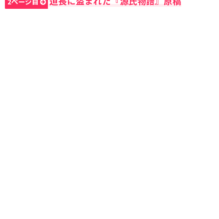
道長に盗まれた『源氏物語』原稿
2ページ目