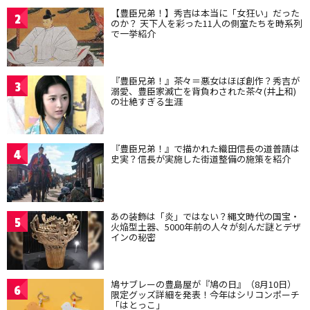
【豊臣兄弟！】秀吉は本当に「女狂い」だった
2
のか？ 天下人を彩った11人の側室たちを時系列
で一挙紹介
『豊臣兄弟！』茶々＝悪女はほぼ創作？秀吉が
3
溺愛、豊臣家滅亡を背負わされた茶々(井上和)
の壮絶すぎる生涯
『豊臣兄弟！』で描かれた織田信長の道普請は
4
史実？信長が実施した街道整備の施策を紹介
あの装飾は「炎」ではない？縄文時代の国宝・
5
火焔型土器、5000年前の人々が刻んだ謎とデザ
インの秘密
鳩サブレーの豊島屋が『鳩の日』（8月10日）
6
限定グッズ詳細を発表！今年はシリコンポーチ
「はとっこ」