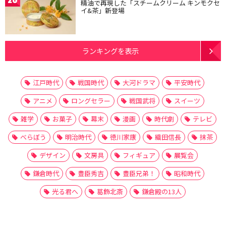
20
精油で再現した「スチームクリーム キンモクセ
イ&茶」新登場
ランキングを表示
江戸時代
戦国時代
大河ドラマ
平安時代
アニメ
ロングセラー
戦国武将
スイーツ
雑学
お菓子
幕末
漫画
時代劇
テレビ
べらぼう
明治時代
徳川家康
織田信長
抹茶
デザイン
文房具
フィギュア
展覧会
鎌倉時代
豊臣秀吉
豊臣兄弟！
昭和時代
光る君へ
葛飾北斎
鎌倉殿の13人