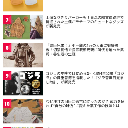
土偶なりきりパーカーも！青森の縄文遺跡群で
7
発掘された土偶がモチーフのキュートなグッズ
が新発売
『豊臣兄弟！』小一郎の5万の大軍に徹底抗
8
戦！切腹覚悟で長宗我部元親に降伏を迫った武
将・谷忠澄の生涯
ゴジラの咆哮で目覚める朝…1954年公開『ゴジ
9
ラ』の貴重音源を搭載した「ゴジラ音声目覚ま
し時計」が新発売
なぜ浅井の旧臣は秀吉に従ったのか？ 武力を使
10
わず“自分の味方”に変えた裏工作の技法とは