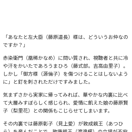
「あなたと左大臣（藤原道長）様は、どういうお仲なの
ですか？」
赤染衛門（凰稀かなめ）に問い質され、視聴者と共に冷
や汗をかいたであろうまひろ（藤式部。吉高由里子）。
しかし「御方様（源倫子）を傷つけることはしないよう
に」と釘を刺されただけですみました。
気まずさから実家に帰ってみれば、華やかな内裏に比べ
て大層みすぼらしく感じられ、愛情に飢えた娘の藤原賢
子（梨里花）との関係もこじらせてしまいます。
その内裏では藤原彰子（見上愛）が敦成親王（あつひ
ら）を産んだことで、敦康親王（渡邉櫂）の立場が不安