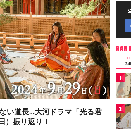
RAN
DA
2
1
2
ない道長…大河ドラマ「光る君
9日）振り返り！