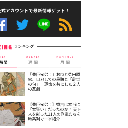
公式アカウントで最新情報ゲット！
ランキング
KING
ILY
WEEKLY
MONTHLY
4時間
週 間
月 間
『豊臣兄弟！』お市と柴田勝
家、自刃しての最期と「辞世
の句」…運命を共にした２人
の悲劇
【豊臣兄弟！】秀吉は本当に
「女狂い」だったのか？ 天下
人を彩った11人の側室たちを
時系列で一挙紹介