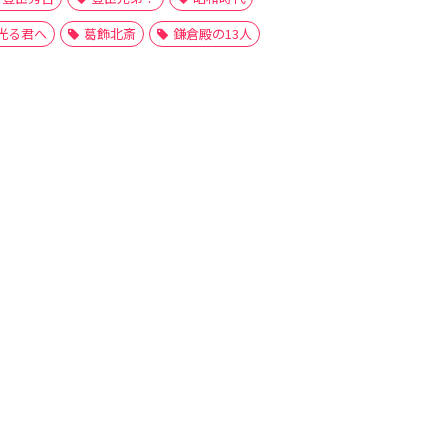
光る君へ
葛飾北斎
鎌倉殿の13人