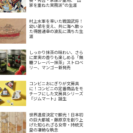
家を重ねた実務派”の生涯
村上水軍を率いた戦国武将！
幼い弟を支え、共に海へ散っ
た得居通幸の波乱に満ちた生
涯
しっかり抹茶の味わい、さら
に果実の香りも楽しめる「無
糖フレーバー抹茶」ストロベ
リー、マンゴー新発売
コンビニおにぎりが文房具
に！コンビニの定番商品をモ
チーフにした文房具シリーズ
『ジムマート』誕生
世界遺産決定で脚光！日本初
の巨大都城・藤原京を創り上
げた知られざる女帝・持統天
皇の凄絶な執念