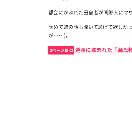
都会にかぶれた田舎者が同郷人にマ
せめて娘の話も聞いてあげて欲しかっ
が……)。
道長に盗まれた『源氏
2ページ目