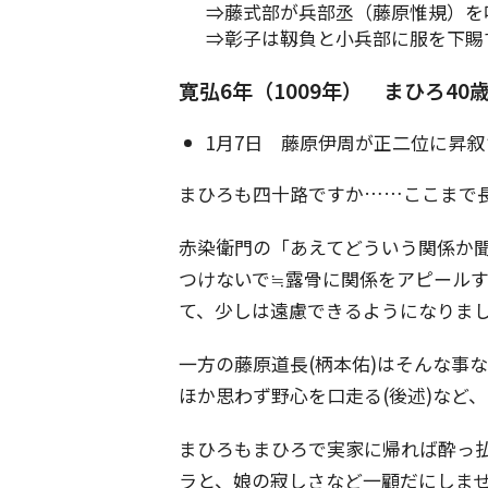
⇒藤式部が兵部丞（藤原惟規）を
⇒彰子は靱負と小兵部に服を下賜
寛弘6年（1009年） まひろ40
1月7日 藤原伊周が正二位に昇叙
まひろも四十路ですか……ここまで
赤染衛門の「あえてどういう関係か
つけないで≒露骨に関係をアピール
て、少しは遠慮できるようになりま
一方の藤原道長(柄本佑)はそんな事
ほか思わず野心を口走る(後述)など
まひろもまひろで実家に帰れば酔っ
ラと、娘の寂しさなど一顧だにしま