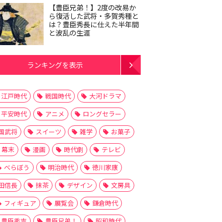
【豊臣兄弟！】2度の改易か
ら復活した武将・多賀秀種と
は？豊臣秀長に仕えた半年間
と波乱の生涯
ランキングを表示
江戸時代
戦国時代
大河ドラマ
平安時代
アニメ
ロングセラー
国武将
スイーツ
雑学
お菓子
幕末
漫画
時代劇
テレビ
べらぼう
明治時代
徳川家康
田信長
抹茶
デザイン
文房具
フィギュア
展覧会
鎌倉時代
豊臣秀吉
豊臣兄弟！
昭和時代