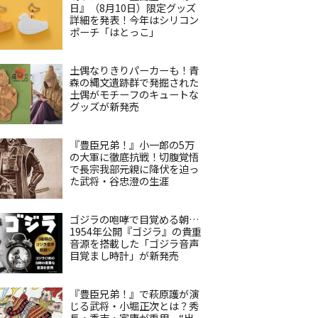
日』（8月10日）限定グッズ
詳細を発表！今年はシリコン
ポーチ「はとっこ」
土偶なりきりパーカーも！青
森の縄文遺跡群で発掘された
土偶がモチーフのキュートな
グッズが新発売
『豊臣兄弟！』小一郎の5万
の大軍に徹底抗戦！切腹覚悟
で長宗我部元親に降伏を迫っ
た武将・谷忠澄の生涯
ゴジラの咆哮で目覚める朝…
1954年公開『ゴジラ』の貴重
音源を搭載した「ゴジラ音声
目覚まし時計」が新発売
『豊臣兄弟！』で萩原護が演
じる武将・小堀正次とは？秀
長・秀吉・家康が重用、“出