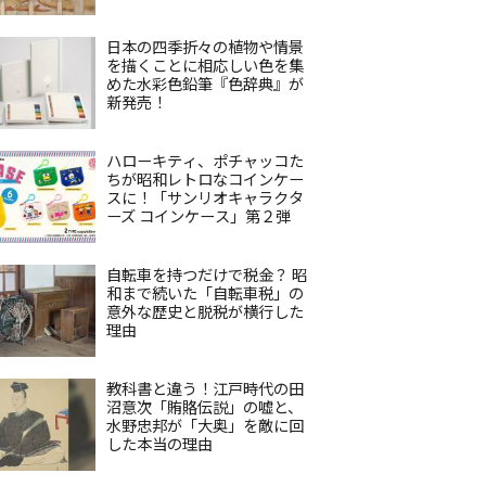
日本の四季折々の植物や情景
を描くことに相応しい色を集
めた水彩色鉛筆『色辞典』が
新発売！
ハローキティ、ポチャッコた
ちが昭和レトロなコインケー
スに！「サンリオキャラクタ
ーズ コインケース」第２弾
自転車を持つだけで税金？ 昭
和まで続いた「自転車税」の
意外な歴史と脱税が横行した
理由
教科書と違う！江戸時代の田
沼意次「賄賂伝説」の嘘と、
水野忠邦が「大奥」を敵に回
した本当の理由