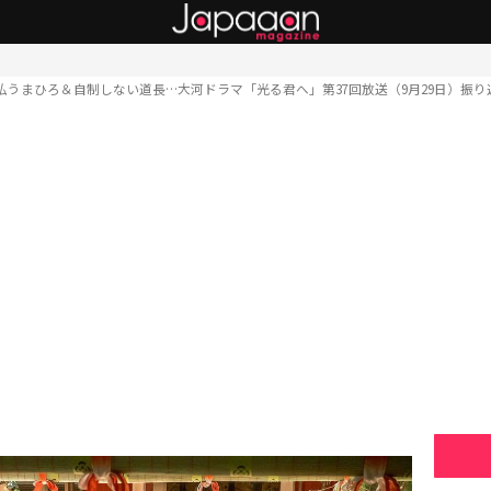
払うまひろ＆自制しない道長…大河ドラマ「光る君へ」第37回放送（9月29日）振り