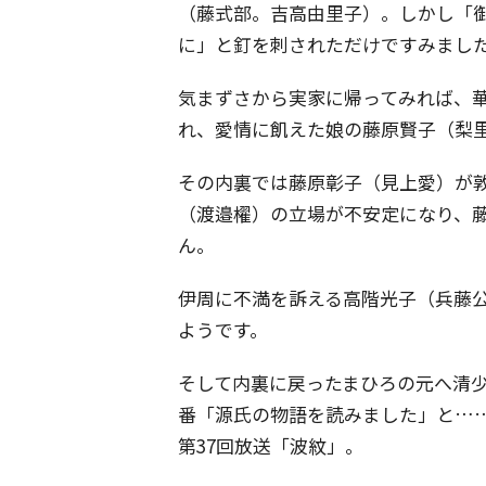
（藤式部。吉高由里子）。しかし「
に」と釘を刺されただけですみまし
気まずさから実家に帰ってみれば、
れ、愛情に飢えた娘の藤原賢子（梨
その内裏では藤原彰子（見上愛）が
（渡邉櫂）の立場が不安定になり、
ん。
伊周に不満を訴える高階光子（兵藤
ようです。
そして内裏に戻ったまひろの元へ清
番「源氏の物語を読みました」と……
第37回放送「波紋」。