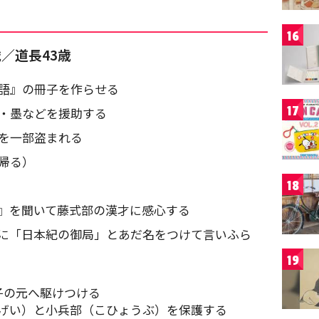
16
歳／道長43歳
物語』の冊子を作らせる
17
筆・墨などを援助する
稿を一部盗まれる
帰る）
18
』を聞いて藤式部の漢才に感心する
に「日本紀の御局」とあだ名をつけて言いふら
19
子の元へ駆けつける
げい）と小兵部（こひょうぶ）を保護する