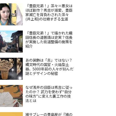
『豊臣兄弟！』茶々＝悪女は
ほぼ創作？秀吉が溺愛、豊臣
家滅亡を背負わされた茶々
(井上和)の壮絶すぎる生涯
『豊臣兄弟！』で描かれた織
田信長の道普請は史実？信長
が実施した街道整備の施策を
紹介
あの装飾は「炎」ではない？
縄文時代の国宝・火焔型土
器、5000年前の人々が刻んだ
謎とデザインの秘密
なぜ浅井の旧臣は秀吉に従っ
たのか？ 武力を使わず“自分
の味方”に変えた裏工作の技
法とは
鳩サブレーの豊島屋が『鳩の