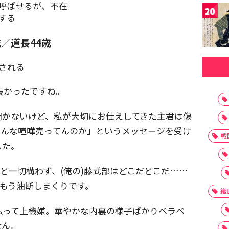
呼ばせるが、不在
20
する
歳／道長44歳
される
長かったですね。
聞かないけど、私が大切にお仕えしてきた主君は傷
すんな喧嘩売ってんのか」というメッセージを受け
戦
した。
など一切構わず、(俺の)藤式部はどこだどこだ……
、もう油断しまくりです。
織
払って上機嫌。華やかな内裏の様子ばかりベラベ
せん。