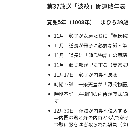
第37放送「波紋」関連略年表
寛弘5年（1008年） まひろ39
11月 彰子が女房たちに『源氏
11月 道長が冊子に必要な紙・
11月 道長に『源氏物語』の原
11月 藤式部が里に下る（実家に
11月17日 彰子が内裏へ戻る
時期不詳 一条天皇が『源氏物語
時期不詳 左衛門の内侍が藤式部
す
12月30日 盗賊が内裏へ侵入する
⇒内匠の君と弁の内侍と3人で彰
⇒賊に服をはぎ取られた靱負（ゆ