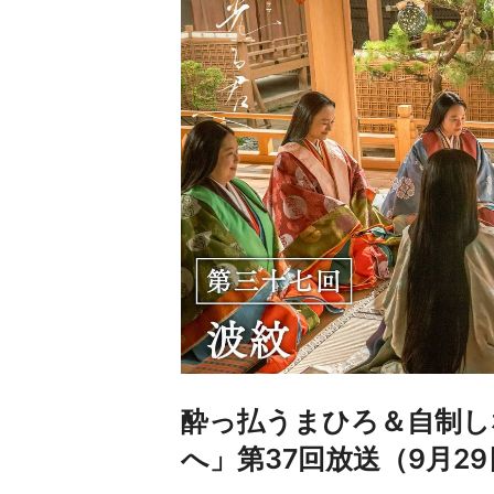
酔っ払うまひろ＆自制し
へ」第37回放送（9月2