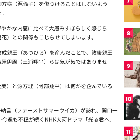
7
御方様（源倫子）を傷つけることはしないよう
た。
華やかな内裏に比べて大層みすぼらしく感じら
8
里花）との関係もこじらせてしまいます。
敦成親王（あつひら）を産んだことで、敦康親王
藤原伊周（三浦翔平）らは気が気ではありませ
9
公美）と源方理（阿部翔平）は何かを企んでいる
10
少納言（ファーストサマーウイカ）が訪れ、開口一
今週も不穏が続くNHK大河ドラマ「光る君へ」
11