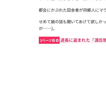
都会にかぶれた田舎者が同郷人にマ
せめて娘の話も聞いてあげて欲しかっ
が……)。
道長に盗まれた『源氏
2ページ目