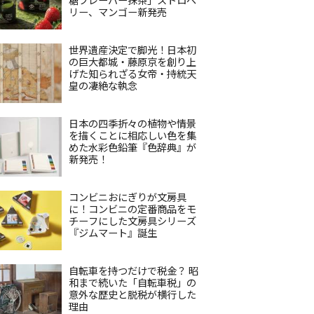
リー、マンゴー新発売
世界遺産決定で脚光！日本初
の巨大都城・藤原京を創り上
げた知られざる女帝・持統天
皇の凄絶な執念
日本の四季折々の植物や情景
を描くことに相応しい色を集
めた水彩色鉛筆『色辞典』が
新発売！
コンビニおにぎりが文房具
に！コンビニの定番商品をモ
チーフにした文房具シリーズ
『ジムマート』誕生
自転車を持つだけで税金？ 昭
和まで続いた「自転車税」の
意外な歴史と脱税が横行した
理由