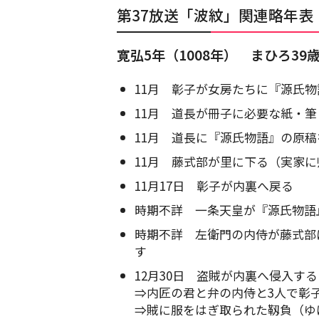
第37放送「波紋」関連略年表
寛弘5年（1008年） まひろ39
11月 彰子が女房たちに『源氏
11月 道長が冊子に必要な紙・
11月 道長に『源氏物語』の原
11月 藤式部が里に下る（実家に
11月17日 彰子が内裏へ戻る
時期不詳 一条天皇が『源氏物語
時期不詳 左衛門の内侍が藤式部
す
12月30日 盗賊が内裏へ侵入する
⇒内匠の君と弁の内侍と3人で彰
⇒賊に服をはぎ取られた靱負（ゆ