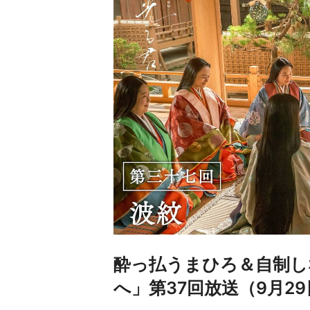
酔っ払うまひろ＆自制し
へ」第37回放送（9月2