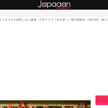
払うまひろ＆自制しない道長…大河ドラマ「光る君へ」第37回放送（9月29日）振り