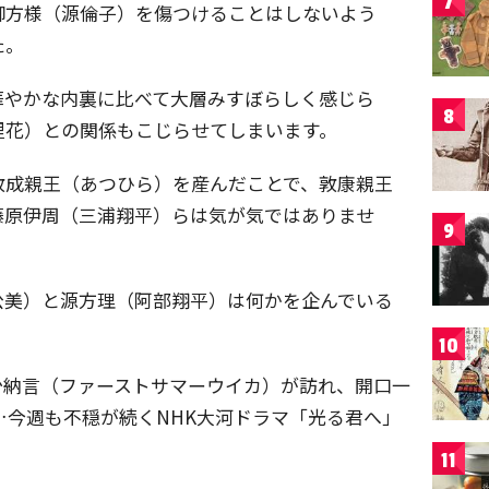
7
御方様（源倫子）を傷つけることはしないよう
た。
華やかな内裏に比べて大層みすぼらしく感じら
8
里花）との関係もこじらせてしまいます。
敦成親王（あつひら）を産んだことで、敦康親王
藤原伊周（三浦翔平）らは気が気ではありませ
9
公美）と源方理（阿部翔平）は何かを企んでいる
10
少納言（ファーストサマーウイカ）が訪れ、開口一
今週も不穏が続くNHK大河ドラマ「光る君へ」
11