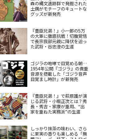
森の縄文遺跡群で発掘された
土偶がモチーフのキュートな
グッズが新発売
『豊臣兄弟！』小一郎の5万
の大軍に徹底抗戦！切腹覚悟
で長宗我部元親に降伏を迫っ
た武将・谷忠澄の生涯
ゴジラの咆哮で目覚める朝…
1954年公開『ゴジラ』の貴重
音源を搭載した「ゴジラ音声
目覚まし時計」が新発売
『豊臣兄弟！』で萩原護が演
じる武将・小堀正次とは？秀
長・秀吉・家康が重用、“出
家を重ねた実務派”の生涯
しっかり抹茶の味わい、さら
に果実の香りも楽しめる「無
糖フレーバー抹茶」ストロベ