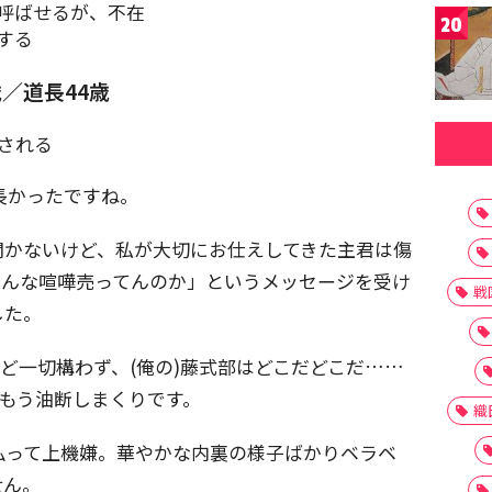
呼ばせるが、不在
20
する
歳／道長44歳
される
長かったですね。
聞かないけど、私が大切にお仕えしてきた主君は傷
すんな喧嘩売ってんのか」というメッセージを受け
戦
した。
など一切構わず、(俺の)藤式部はどこだどこだ……
、もう油断しまくりです。
織
払って上機嫌。華やかな内裏の様子ばかりベラベ
せん。