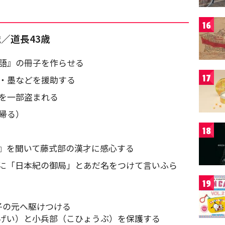
16
歳／道長43歳
物語』の冊子を作らせる
17
筆・墨などを援助する
稿を一部盗まれる
帰る）
18
』を聞いて藤式部の漢才に感心する
に「日本紀の御局」とあだ名をつけて言いふら
19
子の元へ駆けつける
げい）と小兵部（こひょうぶ）を保護する