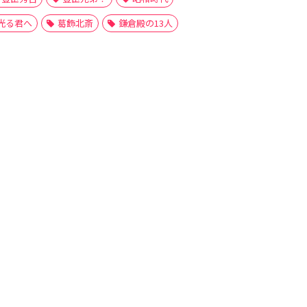
光る君へ
葛飾北斎
鎌倉殿の13人