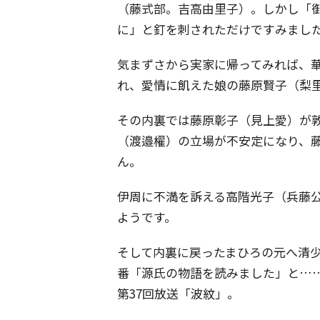
（藤式部。吉高由里子）。しかし「
に」と釘を刺されただけですみまし
気まずさから実家に帰ってみれば、
れ、愛情に飢えた娘の藤原賢子（梨
その内裏では藤原彰子（見上愛）が
（渡邉櫂）の立場が不安定になり、
ん。
伊周に不満を訴える高階光子（兵藤
ようです。
そして内裏に戻ったまひろの元へ清
番「源氏の物語を読みました」と……
第37回放送「波紋」。