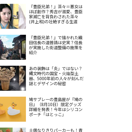
『豊臣兄弟！』茶々＝悪女は
ほぼ創作？秀吉が溺愛、豊臣
家滅亡を背負わされた茶々
(井上和)の壮絶すぎる生涯
『豊臣兄弟！』で描かれた織
田信長の道普請は史実？信長
が実施した街道整備の施策を
紹介
あの装飾は「炎」ではない？
縄文時代の国宝・火焔型土
器、5000年前の人々が刻んだ
謎とデザインの秘密
鳩サブレーの豊島屋が『鳩の
日』（8月10日）限定グッズ
詳細を発表！今年はシリコン
ポーチ「はとっこ」
土偶なりきりパーカーも！青