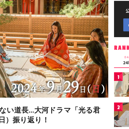
RAN
DA
2
1
2
ない道長…大河ドラマ「光る君
9日）振り返り！