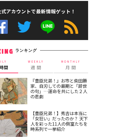
公式アカウントで最新情報ゲット！
ランキング
KING
ILY
WEEKLY
MONTHLY
4時間
週 間
月 間
『豊臣兄弟！』お市と柴田勝
家、自刃しての最期と「辞世
の句」…運命を共にした２人
の悲劇
【豊臣兄弟！】秀吉は本当に
「女狂い」だったのか？ 天下
人を彩った11人の側室たちを
時系列で一挙紹介