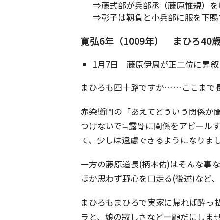
⇒藤式部が兵部丞（藤原惟規）を
⇒彰子は靱負と小兵部に服を下賜
寛弘6年（1009年） まひろ40
1月7日 藤原伊周が正二位に昇叙
まひろも四十路ですか……ここまで
赤染衛門の「あえてどういう関係か
つけないで≒露骨に関係をアピール
て、少しは遠慮できるようになりま
一方の藤原道長(柄本佑)はそんな事
ほか思わず野心を口走る(後述)など
まひろもまひろで実家に帰れば酔っ
ラと、娘の寂しさなど一顧だにしま