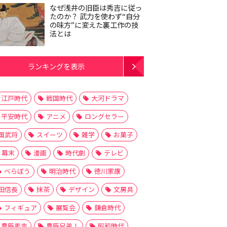
なぜ浅井の旧臣は秀吉に従っ
たのか？ 武力を使わず“自分
の味方”に変えた裏工作の技
法とは
ランキングを表示
江戸時代
戦国時代
大河ドラマ
平安時代
アニメ
ロングセラー
国武将
スイーツ
雑学
お菓子
幕末
漫画
時代劇
テレビ
べらぼう
明治時代
徳川家康
田信長
抹茶
デザイン
文房具
フィギュア
展覧会
鎌倉時代
豊臣秀吉
豊臣兄弟！
昭和時代