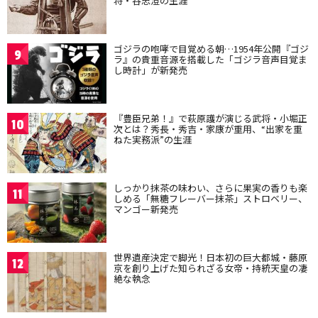
将・谷忠澄の生涯
ゴジラの咆哮で目覚める朝…1954年公開『ゴジ
9
ラ』の貴重音源を搭載した「ゴジラ音声目覚ま
し時計」が新発売
『豊臣兄弟！』で萩原護が演じる武将・小堀正
10
次とは？秀長・秀吉・家康が重用、“出家を重
ねた実務派”の生涯
しっかり抹茶の味わい、さらに果実の香りも楽
11
しめる「無糖フレーバー抹茶」ストロベリー、
マンゴー新発売
世界遺産決定で脚光！日本初の巨大都城・藤原
12
京を創り上げた知られざる女帝・持統天皇の凄
絶な執念