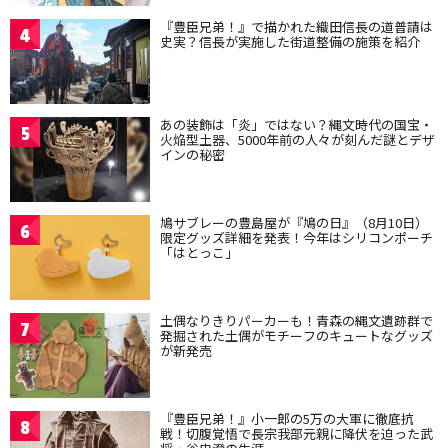
『豊臣兄弟！』で描かれた織田信長の道普請は
4
史実？信長が実施した街道整備の施策を紹介
あの装飾は「炎」ではない？縄文時代の国宝・
5
火焔型土器、5000年前の人々が刻んだ謎とデザ
インの秘密
鳩サブレーの豊島屋が『鳩の日』（8月10日）
6
限定グッズ詳細を発表！今年はシリコンポーチ
「はとっこ」
土偶なりきりパーカーも！青森の縄文遺跡群で
7
発掘された土偶がモチーフのキュートなグッズ
が新発売
『豊臣兄弟！』小一郎の5万の大軍に徹底抗
8
戦！切腹覚悟で長宗我部元親に降伏を迫った武