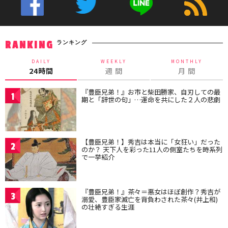
ランキング
RANKING
DAILY
WEEKLY
MONTHLY
24時間
週 間
月 間
『豊臣兄弟！』お市と柴田勝家、自刃しての最
1
期と「辞世の句」…運命を共にした２人の悲劇
【豊臣兄弟！】秀吉は本当に「女狂い」だった
2
のか？ 天下人を彩った11人の側室たちを時系列
で一挙紹介
『豊臣兄弟！』茶々＝悪女はほぼ創作？秀吉が
3
溺愛、豊臣家滅亡を背負わされた茶々(井上和)
の壮絶すぎる生涯