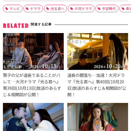
テレビ
ドラマ
光る君へ
大河ドラマ
平安時代
紫
関連する記事
RELATED
賢子の父が道長であることがバ
道長の闇落ち…加速！大河ドラ
レて…大河ドラマ『光る君へ』
マ『光る君へ』第40回(10月20
第39回(10月13日)放送のあらす
日)放送のあらすじ＆相関図が公
じ＆相関図が公開！
開！