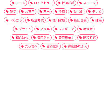
アニメ
ロングセラー
戦国武将
スイーツ
雑学
お菓子
幕末
漫画
時代劇
テレビ
べらぼう
明治時代
徳川家康
織田信長
抹茶
デザイン
文房具
フィギュア
展覧会
鎌倉時代
豊臣秀吉
豊臣兄弟！
昭和時代
光る君へ
葛飾北斎
鎌倉殿の13人