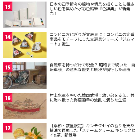
日本の四季折々の植物や情景を描くことに相応
13
しい色を集めた水彩色鉛筆『色辞典』が新発
売！
コンビニおにぎりが文房具に！コンビニの定番
14
商品をモチーフにした文房具シリーズ『ジムマ
ート』誕生
自転車を持つだけで税金？ 昭和まで続いた「自
15
転車税」の意外な歴史と脱税が横行した理由
村上水軍を率いた戦国武将！幼い弟を支え、共
16
に海へ散った得居通幸の波乱に満ちた生涯
【季節・数量限定】キンモクセイの香りを天然
17
精油で再現した「スチームクリーム キンモクセ
イ&茶」新登場