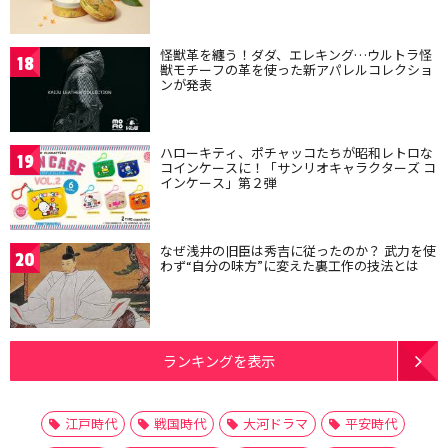
怪獣革を纏う！ダダ、エレキング…ウルトラ怪
18
獣モチーフの革を使った新アパレルコレクショ
ンが発表
ハローキティ、ポチャッコたちが昭和レトロな
19
コインケースに！「サンリオキャラクターズ コ
インケース」第２弾
なぜ浅井の旧臣は秀吉に従ったのか？ 武力を使
20
わず“自分の味方”に変えた裏工作の技法とは
ランキングを表示
江戸時代
戦国時代
大河ドラマ
平安時代