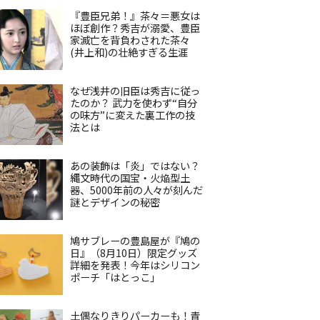
『豊臣兄弟！』茶々＝悪女は
ほぼ創作？秀吉が溺愛、豊臣
家滅亡を背負わされた茶々
(井上和)の壮絶すぎる生涯
なぜ浅井の旧臣は秀吉に従っ
たのか？ 武力を使わず“自分
の味方”に変えた裏工作の技
法とは
あの装飾は「炎」ではない？
縄文時代の国宝・火焔型土
器、5000年前の人々が刻んだ
謎とデザインの秘密
鳩サブレーの豊島屋が『鳩の
日』（8月10日）限定グッズ
詳細を発表！今年はシリコン
ポーチ「はとっこ」
土偶なりきりパーカーも！青