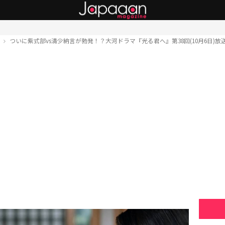
ト
ついに紫式部vs清少納言が勃発！？大河ドラマ『光る君へ』第38回(10月6日)