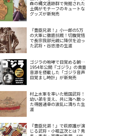
森の縄文遺跡群で発掘された
土偶がモチーフのキュートな
グッズが新発売
『豊臣兄弟！』小一郎の5万
の大軍に徹底抗戦！切腹覚悟
で長宗我部元親に降伏を迫っ
た武将・谷忠澄の生涯
ゴジラの咆哮で目覚める朝…
1954年公開『ゴジラ』の貴重
音源を搭載した「ゴジラ音声
目覚まし時計」が新発売
村上水軍を率いた戦国武将！
幼い弟を支え、共に海へ散っ
た得居通幸の波乱に満ちた生
涯
『豊臣兄弟！』で萩原護が演
じる武将・小堀正次とは？秀
長・秀吉・家康が重用、“出