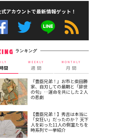
公式アカウントで最新情報ゲット！
ランキング
KING
ILY
WEEKLY
MONTHLY
4時間
週 間
月 間
『豊臣兄弟！』お市と柴田勝
家、自刃しての最期と「辞世
の句」…運命を共にした２人
の悲劇
【豊臣兄弟！】秀吉は本当に
「女狂い」だったのか？ 天下
人を彩った11人の側室たちを
時系列で一挙紹介