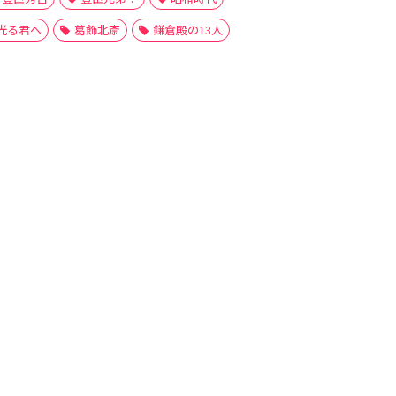
光る君へ
葛飾北斎
鎌倉殿の13人