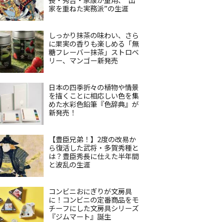
家を重ねた実務派”の生涯
しっかり抹茶の味わい、さら
に果実の香りも楽しめる「無
糖フレーバー抹茶」ストロベ
リー、マンゴー新発売
日本の四季折々の植物や情景
を描くことに相応しい色を集
めた水彩色鉛筆『色辞典』が
新発売！
【豊臣兄弟！】2度の改易か
ら復活した武将・多賀秀種と
は？豊臣秀長に仕えた半年間
と波乱の生涯
コンビニおにぎりが文房具
に！コンビニの定番商品をモ
チーフにした文房具シリーズ
『ジムマート』誕生