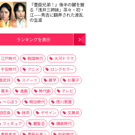
『豊臣兄弟！』後半の鍵を握
る「浅井三姉妹」茶々・初・
江——秀吉に翻弄された波乱
の生涯
ランキングを表示
江戸時代
戦国時代
大河ドラマ
平安時代
アニメ
ロングセラー
国武将
スイーツ
雑学
お菓子
幕末
漫画
時代劇
テレビ
べらぼう
明治時代
徳川家康
田信長
抹茶
デザイン
文房具
フィギュア
展覧会
鎌倉時代
豊臣秀吉
豊臣兄弟！
昭和時代