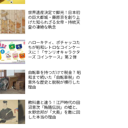
世界遺産決定で脚光！日本初
の巨大都城・藤原京を創り上
げた知られざる女帝・持統天
皇の凄絶な執念
ハローキティ、ポチャッコた
ちが昭和レトロなコインケー
スに！「サンリオキャラクタ
ーズ コインケース」第２弾
自転車を持つだけで税金？ 昭
和まで続いた「自転車税」の
意外な歴史と脱税が横行した
理由
教科書と違う！江戸時代の田
沼意次「賄賂伝説」の嘘と、
水野忠邦が「大奥」を敵に回
した本当の理由