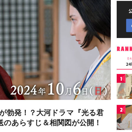
RAN
DA
2
1
2
言が勃発！？大河ドラマ『光る君
)放送のあらすじ＆相関図が公開！