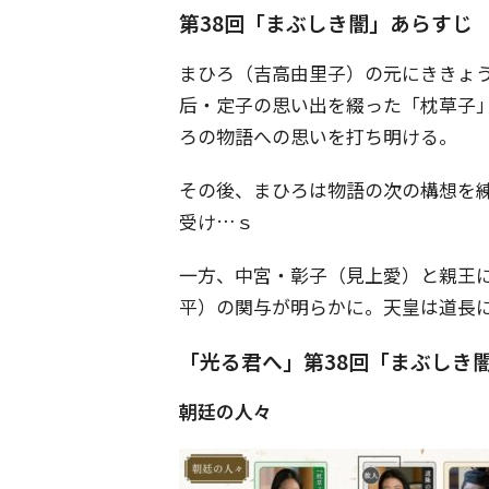
第38回「まぶしき闇」あらすじ
まひろ（吉高由里子）の元にききょ
后・定子の思い出を綴った「枕草子
ろの物語への思いを打ち明ける。
その後、まひろは物語の次の構想を
受け…ｓ
一方、中宮・彰子（見上愛）と親王
平）の関与が明らかに。天皇は道長
「光る君へ」第38回「まぶしき
朝廷の人々