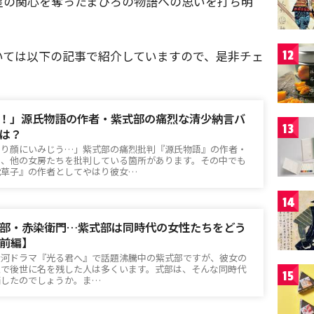
皇の関心を奪ったまひろの物語への思いを打ち明
いては以下の記事で紹介していますので、是非チェ
12
！」源氏物語の作者・紫式部の痛烈な清少納言バ
13
は？
たり顔にいみじう…」紫式部の痛烈批判『源氏物語』の作者・
は、他の女房たちを批判している箇所があります。その中でも
枕草子』の作者としてやはり彼女…
14
部・赤染衛門…紫式部は同時代の女性たちをどう
前編】
大河ドラマ『光る君へ』で話題沸騰中の紫式部ですが、彼女の
性で後世に名を残した人は多くいます。式部は、そんな同時代
15
価したのでしょうか。ま…