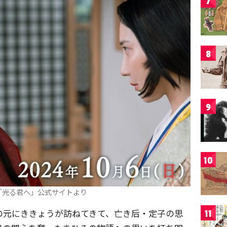
7
8
9
10
「光る君へ」公式サイトより
の元にききょうが訪ねてきて、亡き后・定子の思
11