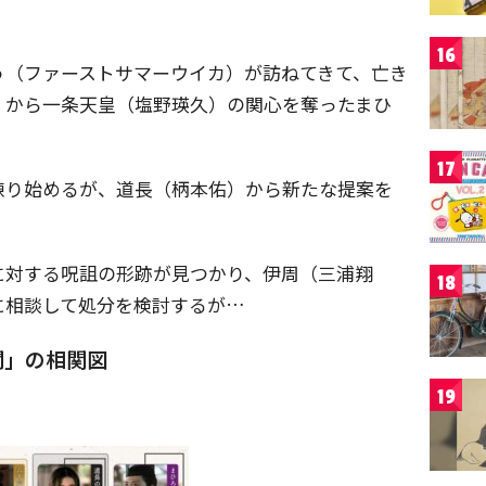
16
う（ファーストサマーウイカ）が訪ねてきて、亡き
」から一条天皇（塩野瑛久）の関心を奪ったまひ
17
練り始めるが、道長（柄本佑）から新たな提案を
に対する呪詛の形跡が見つかり、伊周（三浦翔
18
に相談して処分を検討するが…
闇」の相関図
19