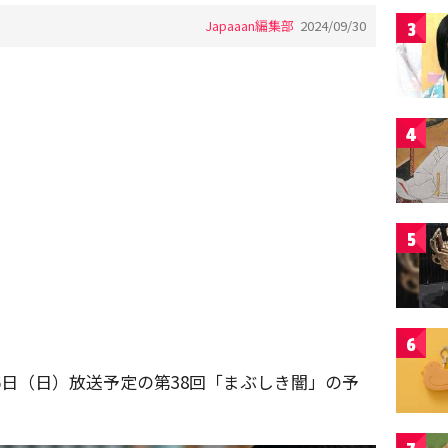
Japaaan編集部
2024/09/30
3
4
5
6
6日（日）放送予定の第38回「まぶしき闇」の予
。