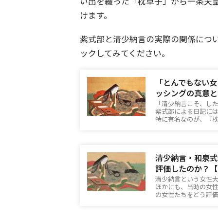
い出を綴った「枕草子」から一条天
けます。
紫式部と清少納言の実際の関係につ
ックしてみてください。
「とんでもない女
ッシングの真意と
「清少納言こそ、し
紫式部による日記に
特に有名なのが、『
清少納言・和泉式
評価したのか？【
清少納言という女性
ほかにも、当時の女
の女性たちをどう評