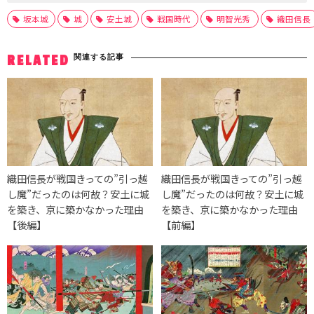
坂本城
城
安土城
戦国時代
明智光秀
織田信長
関連する記事
RELATED
織田信長が戦国きっての”引っ越
織田信長が戦国きっての”引っ越
し魔”だったのは何故？安土に城
し魔”だったのは何故？安土に城
を築き、京に築かなかった理由
を築き、京に築かなかった理由
【後編】
【前編】