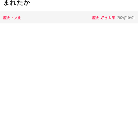
まれたか
歴史・文化
歴史 好き太郎
2024/10/01