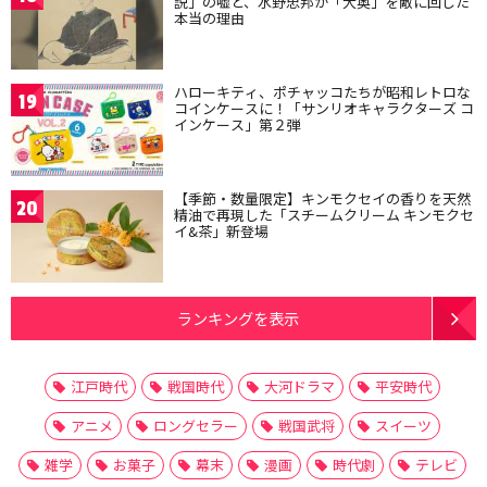
説」の嘘と、水野忠邦が「大奥」を敵に回した
本当の理由
ハローキティ、ポチャッコたちが昭和レトロな
19
コインケースに！「サンリオキャラクターズ コ
インケース」第２弾
【季節・数量限定】キンモクセイの香りを天然
20
精油で再現した「スチームクリーム キンモクセ
イ&茶」新登場
ランキングを表示
江戸時代
戦国時代
大河ドラマ
平安時代
アニメ
ロングセラー
戦国武将
スイーツ
雑学
お菓子
幕末
漫画
時代劇
テレビ