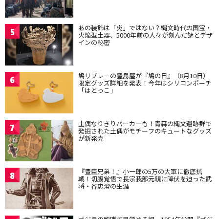
あの装飾は「炎」ではない？縄文時代の国宝・
5
火焔型土器、5000年前の人々が刻んだ謎とデザ
インの秘密
鳩サブレーの豊島屋が『鳩の日』（8月10日）
6
限定グッズ詳細を発表！今年はシリコンポーチ
「はとっこ」
土偶なりきりパーカーも！青森の縄文遺跡群で
7
発掘された土偶がモチーフのキュートなグッズ
が新発売
『豊臣兄弟！』小一郎の5万の大軍に徹底抗
8
戦！切腹覚悟で長宗我部元親に降伏を迫った武
将・谷忠澄の生涯