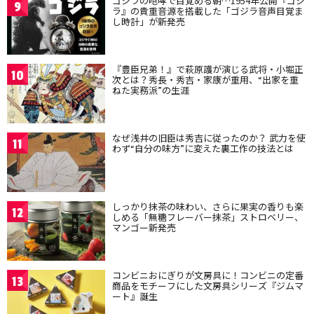
ゴジラの咆哮で目覚める朝…1954年公開『ゴジ
9
ラ』の貴重音源を搭載した「ゴジラ音声目覚ま
し時計」が新発売
『豊臣兄弟！』で萩原護が演じる武将・小堀正
10
次とは？秀長・秀吉・家康が重用、“出家を重
ねた実務派”の生涯
なぜ浅井の旧臣は秀吉に従ったのか？ 武力を使
11
わず“自分の味方”に変えた裏工作の技法とは
しっかり抹茶の味わい、さらに果実の香りも楽
12
しめる「無糖フレーバー抹茶」ストロベリー、
マンゴー新発売
コンビニおにぎりが文房具に！コンビニの定番
13
商品をモチーフにした文房具シリーズ『ジムマ
ート』誕生