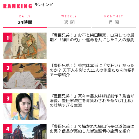
ランキング
RANKING
DAILY
WEEKLY
MONTHLY
24時間
週 間
月 間
『豊臣兄弟！』お市と柴田勝家、自刃しての最
1
期と「辞世の句」…運命を共にした２人の悲劇
【豊臣兄弟！】秀吉は本当に「女狂い」だった
2
のか？ 天下人を彩った11人の側室たちを時系列
で一挙紹介
『豊臣兄弟！』茶々＝悪女はほぼ創作？秀吉が
3
溺愛、豊臣家滅亡を背負わされた茶々(井上和)
の壮絶すぎる生涯
『豊臣兄弟！』で描かれた織田信長の道普請は
4
史実？信長が実施した街道整備の施策を紹介