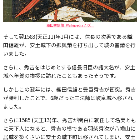
織田秀信像（Wikipediaより）
そして翌1583(天正11)年1月には、信長の次男である
織
田信雄
が、安土城下の振興策を打ち出して城の普請を行
いました。
さらに、秀吉をはじめとする信長旧臣の諸大名が、安土
城へ年賀の挨拶に訪れたこともあったそうです。
しかしこの翌年には、織田信雄と豊臣秀吉が衝突。秀吉
が勝利したことで、6歳だった三法師は岐阜城へ移され
ました。
さらに1585 (天正13)年、秀吉が関白に就任して名実とも
に天下人になると、秀吉の甥である羽柴秀次が八幡山に
居城を築くさいに安土の城下町は移されてしまい、安土