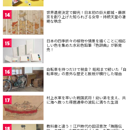
世界遺産決定で脚光！日本初の巨大都城・藤原
14
京を創り上げた知られざる女帝・持統天皇の凄
絶な執念
日本の四季折々の植物や情景を描くことに相応
15
しい色を集めた水彩色鉛筆『色辞典』が新発
売！
自転車を持つだけで税金？ 昭和まで続いた「自
16
転車税」の意外な歴史と脱税が横行した理由
村上水軍を率いた戦国武将！幼い弟を支え、共
17
に海へ散った得居通幸の波乱に満ちた生涯
教科書と違う！江戸時代の田沼意次「賄賂伝
18