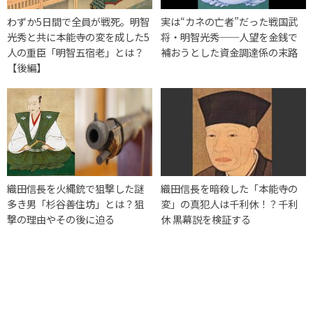
わずか5日間で全員が戦死。明智
実は“カネの亡者”だった戦国武
光秀と共に本能寺の変を成した5
将・明智光秀──人望を金銭で
人の重臣「明智五宿老」とは？
補おうとした資金調達係の末路
【後編】
織田信長を火縄銃で狙撃した謎
織田信長を暗殺した「本能寺の
多き男「杉谷善住坊」とは？狙
変」の真犯人は千利休！？千利
撃の理由やその後に迫る
休 黒幕説を検証する