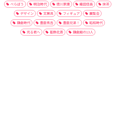
べらぼう
明治時代
徳川家康
織田信長
抹茶
デザイン
文房具
フィギュア
展覧会
鎌倉時代
豊臣秀吉
豊臣兄弟！
昭和時代
光る君へ
葛飾北斎
鎌倉殿の13人