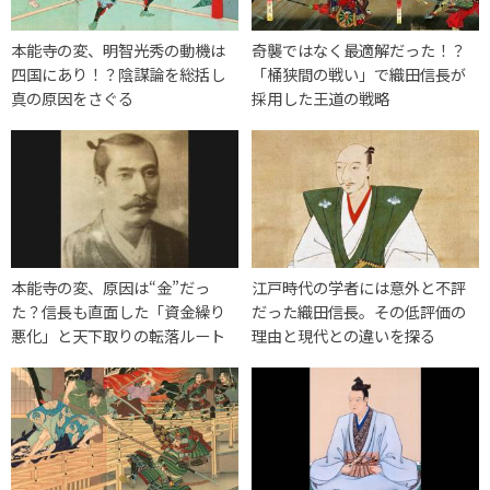
本能寺の変、明智光秀の動機は
奇襲ではなく最適解だった！？
四国にあり！？陰謀論を総括し
「桶狭間の戦い」で織田信長が
真の原因をさぐる
採用した王道の戦略
本能寺の変、原因は“金”だっ
江戸時代の学者には意外と不評
た？信長も直面した「資金繰り
だった織田信長。その低評価の
悪化」と天下取りの転落ルート
理由と現代との違いを探る