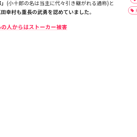
郎」
(小十郎の名は当主に代々引き継がれる通称)と
真田幸村も重長の武勇を認めていました
。
あの人からはストーカー被害