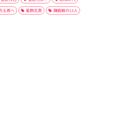
光る君へ
葛飾北斎
鎌倉殿の13人