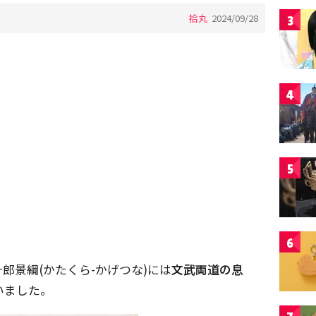
拾丸
2024/09/28
3
4
5
6
郎景綱(かたくら-かげつな)には
文武両道の息
いました。