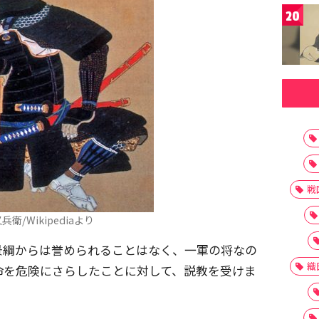
20
戦
兵衛/Wikipediaより
景綱からは誉められることはなく、一軍の将なの
織
命を危険にさらしたことに対して、説教を受けま