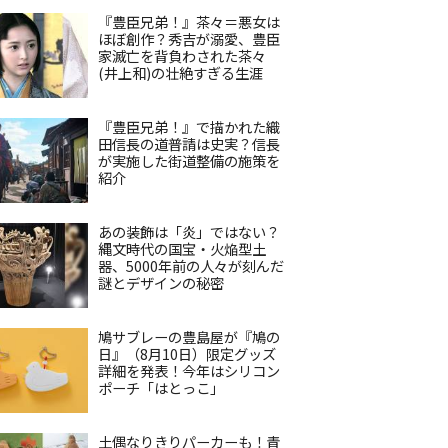
『豊臣兄弟！』茶々＝悪女は
ほぼ創作？秀吉が溺愛、豊臣
家滅亡を背負わされた茶々
(井上和)の壮絶すぎる生涯
『豊臣兄弟！』で描かれた織
田信長の道普請は史実？信長
が実施した街道整備の施策を
紹介
あの装飾は「炎」ではない？
縄文時代の国宝・火焔型土
器、5000年前の人々が刻んだ
謎とデザインの秘密
鳩サブレーの豊島屋が『鳩の
日』（8月10日）限定グッズ
詳細を発表！今年はシリコン
ポーチ「はとっこ」
土偶なりきりパーカーも！青