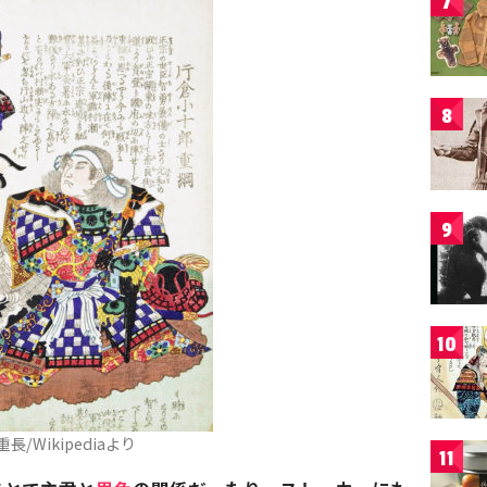
7
8
9
10
長/Wikipediaより
11