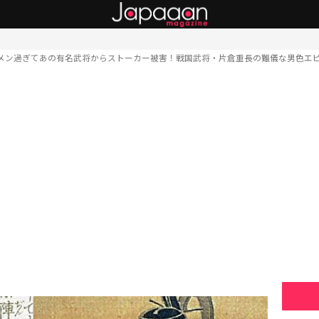
メン過ぎてあの有名武将からストーカー被害！戦国武将・片倉重長の難儀な男色エ