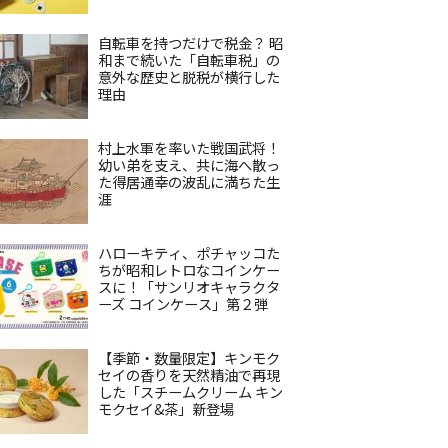
自転車を持つだけで税金？ 昭
和まで続いた「自転車税」の
意外な歴史と脱税が横行した
理由
村上水軍を率いた戦国武将！
幼い弟を支え、共に海へ散っ
た得居通幸の波乱に満ちた生
涯
ハローキティ、ポチャッコた
ちが昭和レトロなコインケー
スに！「サンリオキャラクタ
ーズ コインケース」第２弾
【季節・数量限定】キンモク
セイの香りを天然精油で再現
した「スチームクリーム キン
モクセイ&茶」新登場