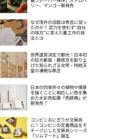
リー、マンゴー新発売
なぜ浅井の旧臣は秀吉に従っ
たのか？ 武力を使わず“自分
の味方”に変えた裏工作の技
法とは
世界遺産決定で脚光！日本初
の巨大都城・藤原京を創り上
げた知られざる女帝・持統天
皇の凄絶な執念
日本の四季折々の植物や情景
を描くことに相応しい色を集
めた水彩色鉛筆『色辞典』が
新発売！
コンビニおにぎりが文房具
に！コンビニの定番商品をモ
チーフにした文房具シリーズ
『ジムマート』誕生