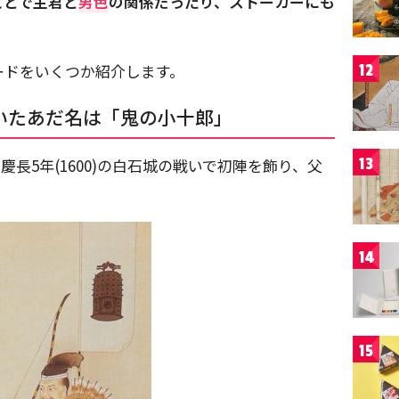
ことで主君と
男色
の関係だったり、ストーカーにも
ードをいくつか紹介します。
12
いたあだ名は「鬼の小十郎」
13
。慶長5年(1600)の白石城の戦いで初陣を飾り、父
14
15