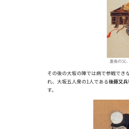
重長の父、片
その後の大坂の陣では病で参戦でき
れ、大坂五人衆の1人である
後藤又兵
す。