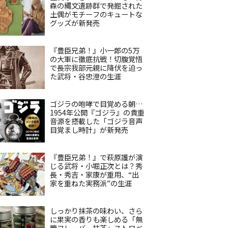
森の縄文遺跡群で発掘された
土偶がモチーフのキュートな
グッズが新発売
『豊臣兄弟！』小一郎の5万
の大軍に徹底抗戦！切腹覚悟
で長宗我部元親に降伏を迫っ
た武将・谷忠澄の生涯
ゴジラの咆哮で目覚める朝…
1954年公開『ゴジラ』の貴重
音源を搭載した「ゴジラ音声
目覚まし時計」が新発売
『豊臣兄弟！』で萩原護が演
じる武将・小堀正次とは？秀
長・秀吉・家康が重用、“出
家を重ねた実務派”の生涯
しっかり抹茶の味わい、さら
に果実の香りも楽しめる「無
糖フレーバー抹茶」ストロベ