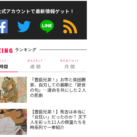
公式アカウントで最新情報ゲット！
ランキング
KING
ILY
WEEKLY
MONTHLY
4時間
週 間
月 間
『豊臣兄弟！』お市と柴田勝
家、自刃しての最期と「辞世
の句」…運命を共にした２人
の悲劇
【豊臣兄弟！】秀吉は本当に
「女狂い」だったのか？ 天下
人を彩った11人の側室たちを
時系列で一挙紹介