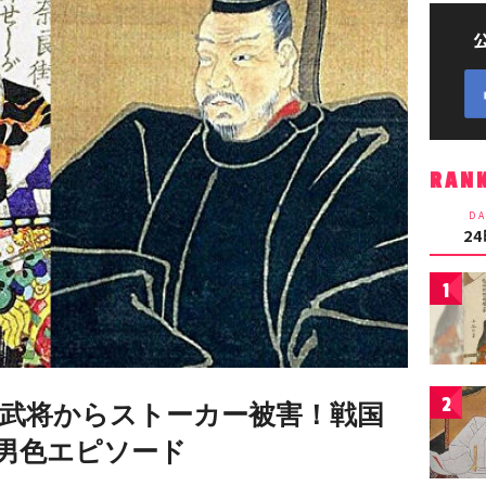
RAN
DA
2
1
2
武将からストーカー被害！戦国
男色エピソード