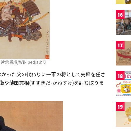
16
17
倉景綱/Wikipediaより
なかった父の代わりに一軍の将として先鋒を任さ
18
衛
や
薄田兼相
(すすきだ-かねすけ)を討ち取りま
19