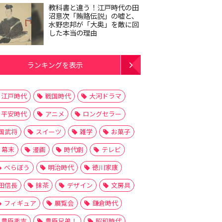
教科書と違う！江戸時代の田
沼意次「賄賂伝説」の嘘と、
水野忠邦が「大奥」を敵に回
した本当の理由
ランキングを表示
江戸時代
戦国時代
大河ドラマ
平安時代
アニメ
ロングセラー
国武将
スイーツ
雑学
お菓子
幕末
漫画
時代劇
テレビ
べらぼう
明治時代
徳川家康
田信長
抹茶
デザイン
文房具
フィギュア
展覧会
鎌倉時代
豊臣秀吉
豊臣兄弟！
昭和時代