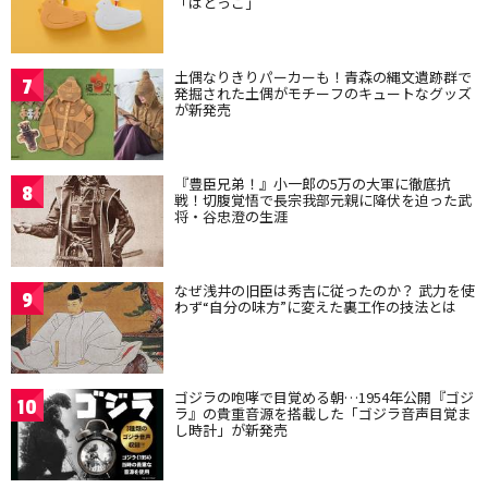
「はとっこ」
土偶なりきりパーカーも！青森の縄文遺跡群で
7
発掘された土偶がモチーフのキュートなグッズ
が新発売
『豊臣兄弟！』小一郎の5万の大軍に徹底抗
8
戦！切腹覚悟で長宗我部元親に降伏を迫った武
将・谷忠澄の生涯
なぜ浅井の旧臣は秀吉に従ったのか？ 武力を使
9
わず“自分の味方”に変えた裏工作の技法とは
ゴジラの咆哮で目覚める朝…1954年公開『ゴジ
10
ラ』の貴重音源を搭載した「ゴジラ音声目覚ま
し時計」が新発売