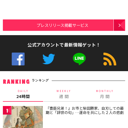
プレスリリース掲載サービス
公式アカウントで最新情報ゲット！
ランキング
RANKING
DAILY
WEEKLY
MONTHLY
24時間
週 間
月 間
『豊臣兄弟！』お市と柴田勝家、自刃しての最
1
期と「辞世の句」…運命を共にした２人の悲劇