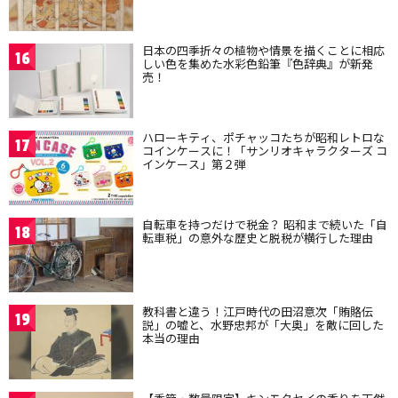
日本の四季折々の植物や情景を描くことに相応
16
しい色を集めた水彩色鉛筆『色辞典』が新発
売！
ハローキティ、ポチャッコたちが昭和レトロな
17
コインケースに！「サンリオキャラクターズ コ
インケース」第２弾
自転車を持つだけで税金？ 昭和まで続いた「自
18
転車税」の意外な歴史と脱税が横行した理由
教科書と違う！江戸時代の田沼意次「賄賂伝
19
説」の嘘と、水野忠邦が「大奥」を敵に回した
本当の理由