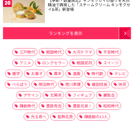
【季節・数量限定】キンモクセイの香りを天然
20
精油で再現した「スチームクリーム キンモクセ
イ&茶」新登場
ランキングを表示
江戸時代
戦国時代
大河ドラマ
平安時代
アニメ
ロングセラー
戦国武将
スイーツ
雑学
お菓子
幕末
漫画
時代劇
テレビ
べらぼう
明治時代
徳川家康
織田信長
抹茶
デザイン
文房具
フィギュア
展覧会
鎌倉時代
豊臣秀吉
豊臣兄弟！
昭和時代
光る君へ
葛飾北斎
鎌倉殿の13人