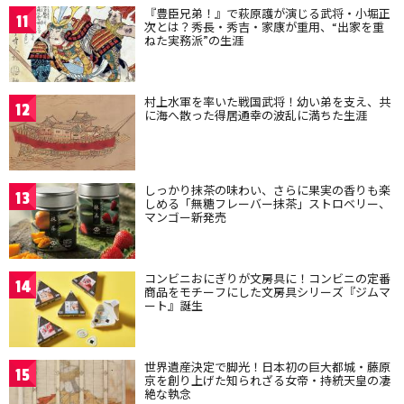
『豊臣兄弟！』で萩原護が演じる武将・小堀正
11
次とは？秀長・秀吉・家康が重用、“出家を重
ねた実務派”の生涯
村上水軍を率いた戦国武将！幼い弟を支え、共
12
に海へ散った得居通幸の波乱に満ちた生涯
しっかり抹茶の味わい、さらに果実の香りも楽
13
しめる「無糖フレーバー抹茶」ストロベリー、
マンゴー新発売
コンビニおにぎりが文房具に！コンビニの定番
14
商品をモチーフにした文房具シリーズ『ジムマ
ート』誕生
世界遺産決定で脚光！日本初の巨大都城・藤原
15
京を創り上げた知られざる女帝・持統天皇の凄
絶な執念