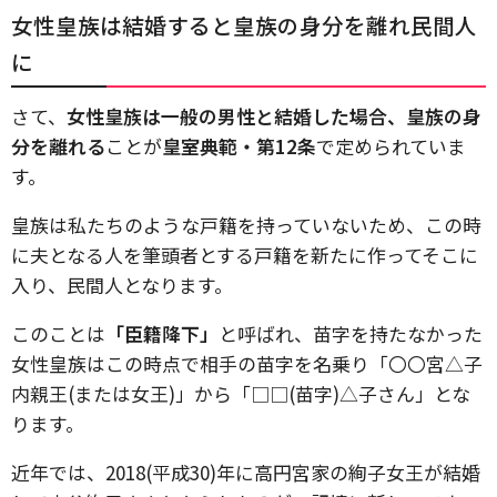
女性皇族は結婚すると皇族の身分を離れ民間人
に
さて、
女性皇族は一般の男性と結婚した場合、皇族の身
分を離れる
ことが
皇室典範・第12条
で定められていま
す。
皇族は私たちのような戸籍を持っていないため、この時
に夫となる人を筆頭者とする戸籍を新たに作ってそこに
入り、民間人となります。
このことは
「臣籍降下」
と呼ばれ、苗字を持たなかった
女性皇族はこの時点で相手の苗字を名乗り「〇〇宮△子
内親王(または女王)」から「□□(苗字)△子さん」とな
ります。
近年では、2018(平成30)年に高円宮家の絢子女王が結婚