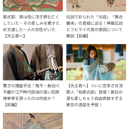
紫式部、実は母に次ぎ姉も亡く
伝説で彩られた「元寇」「蒙古
していた…その悲しみを癒すた
襲来」の真相に迫る！神風伝説
め文通した一人の女性がいた
とフビライの真の意図について
【光る君へ】
解説【前編】
驚きの捜査手法！鬼平・長谷川
【光る君へ】ついに恋多き女流
平蔵が江戸時代屈指の高い犯罪
歌人「和泉式部」登場！彼氏の
検挙率を誇ったのは何故か？
弟も愛しちゃう自由奔放すぎる
【前編】
彼女の逸話を予習！