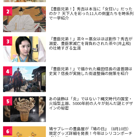
【豊臣兄弟！】秀吉は本当に「女狂い」だった
2
のか？ 天下人を彩った11人の側室たちを時系列
で一挙紹介
『豊臣兄弟！』茶々＝悪女はほぼ創作？秀吉が
3
溺愛、豊臣家滅亡を背負わされた茶々(井上和)
の壮絶すぎる生涯
『豊臣兄弟！』で描かれた織田信長の道普請は
4
史実？信長が実施した街道整備の施策を紹介
あの装飾は「炎」ではない？縄文時代の国宝・
5
火焔型土器、5000年前の人々が刻んだ謎とデザ
インの秘密
鳩サブレーの豊島屋が『鳩の日』（8月10日）
6
限定グッズ詳細を発表！今年はシリコンポーチ