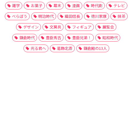
雑学
お菓子
幕末
漫画
時代劇
テレビ
べらぼう
明治時代
織田信長
徳川家康
抹茶
デザイン
文房具
フィギュア
展覧会
鎌倉時代
豊臣秀吉
豊臣兄弟！
昭和時代
光る君へ
葛飾北斎
鎌倉殿の13人