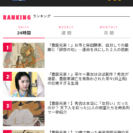
ランキング
RANKING
DAILY
WEEKLY
MONTHLY
24時間
週 間
月 間
『豊臣兄弟！』お市と柴田勝家、自刃しての最
1
期と「辞世の句」…運命を共にした２人の悲劇
『豊臣兄弟！』茶々＝悪女はほぼ創作？秀吉が
2
溺愛、豊臣家滅亡を背負わされた茶々(井上和)
の壮絶すぎる生涯
【豊臣兄弟！】秀吉は本当に「女狂い」だった
3
のか？ 天下人を彩った11人の側室たちを時系列
で一挙紹介
【豊臣兄弟！】22歳で散った長宗我部元親の天