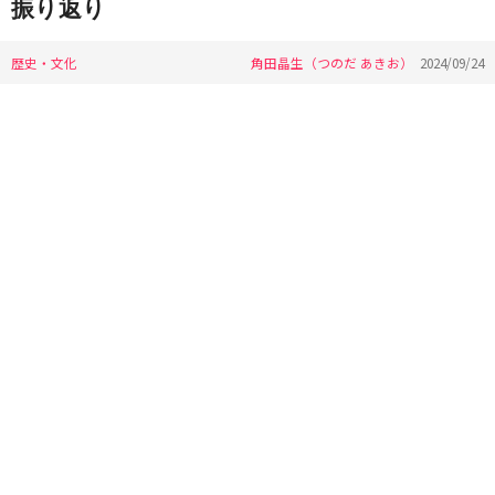
振り返り
歴史・文化
角田晶生（つのだ あきお）
2024/09/24