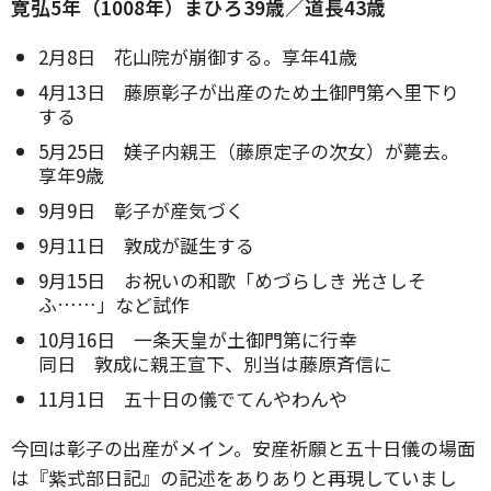
寛弘5年（1008年）まひろ39歳／道長43歳
2月8日 花山院が崩御する。享年41歳
4月13日 藤原彰子が出産のため土御門第へ里下り
する
5月25日 媄子内親王（藤原定子の次女）が薨去。
享年9歳
9月9日 彰子が産気づく
9月11日 敦成が誕生する
9月15日 お祝いの和歌「めづらしき 光さしそ
ふ……」など試作
10月16日 一条天皇が土御門第に行幸
同日 敦成に親王宣下、別当は藤原斉信に
11月1日 五十日の儀でてんやわんや
今回は彰子の出産がメイン。安産祈願と五十日儀の場面
は『紫式部日記』の記述をありありと再現していまし