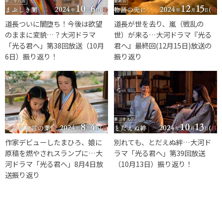
道長ついに闇堕ち！今後は欲望
道長が世を去り、嵐（戦乱の
のままに変貌…？大河ドラマ
世）が来る…大河ドラマ『光る
「光る君へ」第38回放送（10月
君へ』最終回(12月15日)放送の
6日）振り返り！
振り返り
作家デビューしたまひろ、娘に
別れても、とだえぬ絆…大河ド
原稿を燃やされスランプに…大
ラマ「光る君へ」第39回放送
河ドラマ「光る君へ」8月4日放
（10月13日）振り返り！
送振り返り