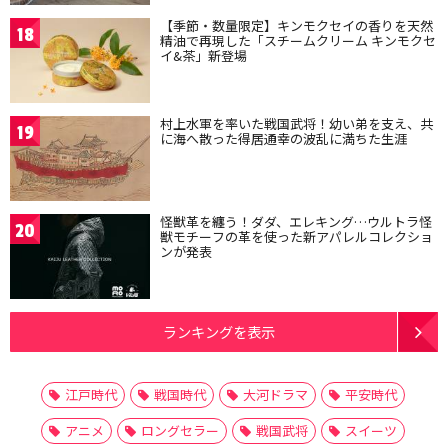
【季節・数量限定】キンモクセイの香りを天然
18
精油で再現した「スチームクリーム キンモクセ
イ&茶」新登場
村上水軍を率いた戦国武将！幼い弟を支え、共
19
に海へ散った得居通幸の波乱に満ちた生涯
怪獣革を纏う！ダダ、エレキング…ウルトラ怪
20
獣モチーフの革を使った新アパレルコレクショ
ンが発表
ランキングを表示
江戸時代
戦国時代
大河ドラマ
平安時代
アニメ
ロングセラー
戦国武将
スイーツ