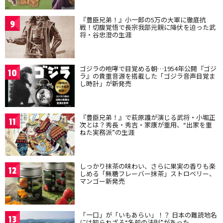
『豊臣兄弟！』小一郎の5万の大軍に徹底抗
9
戦！切腹覚悟で長宗我部元親に降伏を迫った武
将・谷忠澄の生涯
ゴジラの咆哮で目覚める朝…1954年公開『ゴジ
10
ラ』の貴重音源を搭載した「ゴジラ音声目覚ま
し時計」が新発売
『豊臣兄弟！』で萩原護が演じる武将・小堀正
11
次とは？秀長・秀吉・家康が重用、“出家を重
ねた実務派”の生涯
しっかり抹茶の味わい、さらに果実の香りも楽
12
しめる「無糖フレーバー抹茶」ストロベリー、
マンゴー新発売
「一口」が「いもあらい」！？ 日本の難読地名
13
には知られざる“名前の法則”があった