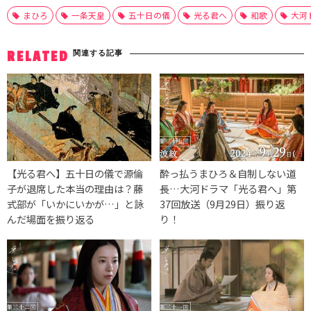
まひろ
一条天皇
五十日の儀
光る君へ
和歌
大河
関連する記事
RELATED
【光る君へ】五十日の儀で源倫
酔っ払うまひろ＆自制しない道
子が退席した本当の理由は？藤
長…大河ドラマ「光る君へ」第
式部が「いかにいかが…」と詠
37回放送（9月29日）振り返
んだ場面を振り返る
り！