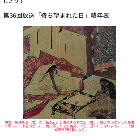
しょう！
第36回放送「待ち望まれた日」略年表
中宮・藤原彰子（左）に『新楽府』を講義する紫式部（右）。好きな人に少しでも寄
り添いたい中宮の想いに、紫式部もやる気満々。でも、見つからないように……『紫
式部日記絵巻』より