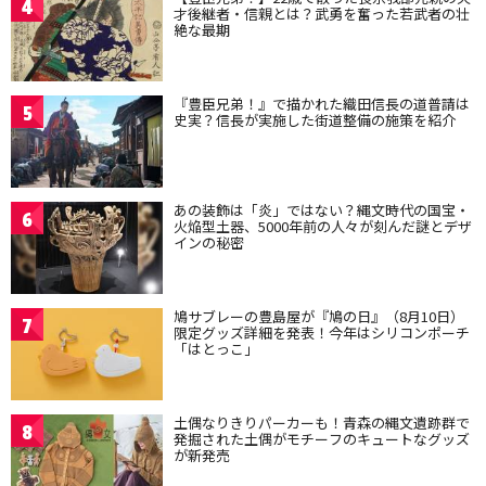
4
才後継者・信親とは？武勇を奮った若武者の壮
絶な最期
『豊臣兄弟！』で描かれた織田信長の道普請は
5
史実？信長が実施した街道整備の施策を紹介
あの装飾は「炎」ではない？縄文時代の国宝・
6
火焔型土器、5000年前の人々が刻んだ謎とデザ
インの秘密
鳩サブレーの豊島屋が『鳩の日』（8月10日）
7
限定グッズ詳細を発表！今年はシリコンポーチ
「はとっこ」
土偶なりきりパーカーも！青森の縄文遺跡群で
8
発掘された土偶がモチーフのキュートなグッズ
が新発売