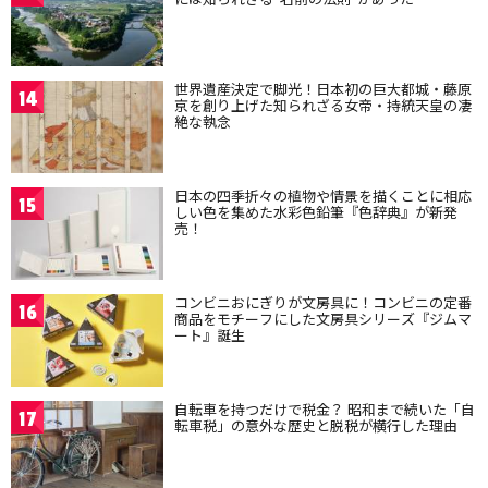
世界遺産決定で脚光！日本初の巨大都城・藤原
14
京を創り上げた知られざる女帝・持統天皇の凄
絶な執念
日本の四季折々の植物や情景を描くことに相応
15
しい色を集めた水彩色鉛筆『色辞典』が新発
売！
コンビニおにぎりが文房具に！コンビニの定番
16
商品をモチーフにした文房具シリーズ『ジムマ
ート』誕生
自転車を持つだけで税金？ 昭和まで続いた「自
17
転車税」の意外な歴史と脱税が横行した理由