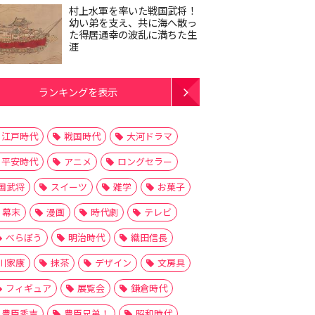
村上水軍を率いた戦国武将！
幼い弟を支え、共に海へ散っ
た得居通幸の波乱に満ちた生
涯
ランキングを表示
江戸時代
戦国時代
大河ドラマ
平安時代
アニメ
ロングセラー
国武将
スイーツ
雑学
お菓子
幕末
漫画
時代劇
テレビ
べらぼう
明治時代
織田信長
川家康
抹茶
デザイン
文房具
フィギュア
展覧会
鎌倉時代
豊臣秀吉
豊臣兄弟！
昭和時代