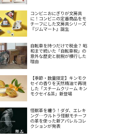
コンビニおにぎりが文房具
に！コンビニの定番商品をモ
チーフにした文房具シリーズ
『ジムマート』誕生
自転車を持つだけで税金？ 昭
和まで続いた「自転車税」の
意外な歴史と脱税が横行した
理由
【季節・数量限定】キンモク
セイの香りを天然精油で再現
した「スチームクリーム キン
モクセイ&茶」新登場
怪獣革を纏う！ダダ、エレキ
ング…ウルトラ怪獣モチーフ
の革を使った新アパレルコレ
クションが発表