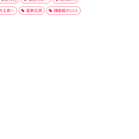
光る君へ
葛飾北斎
鎌倉殿の13人