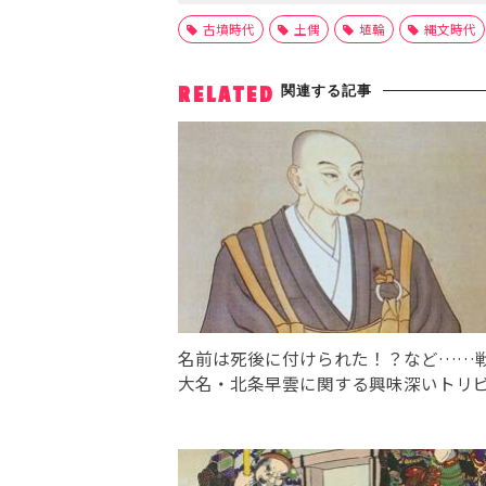
古墳時代
土偶
埴輪
縄文時代
関連する記事
RELATED
名前は死後に付けられた！？など……
大名・北条早雲に関する興味深いトリ