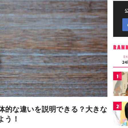
RAN
DA
2
1
2
体的な違いを説明できる？大きな
よう！