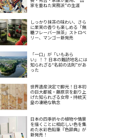
家を重ねた実務派”の生涯
しっかり抹茶の味わい、さら
に果実の香りも楽しめる「無
糖フレーバー抹茶」ストロベ
リー、マンゴー新発売
「一口」が「いもあら
い」！？ 日本の難読地名には
知られざる“名前の法則”があ
った
世界遺産決定で脚光！日本初
の巨大都城・藤原京を創り上
げた知られざる女帝・持統天
皇の凄絶な執念
日本の四季折々の植物や情景
を描くことに相応しい色を集
めた水彩色鉛筆『色辞典』が
新発売！