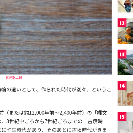
12
13
遮光器土偶
14
埴輪の違いとして、作られた時代が別々、というこ
年前（または約12,000年前～2,400年前）の「縄文
15
、3世紀中ごろから7世紀ごろまでの「古墳時
とに弥生時代があり、そのあとに古墳時代がきま