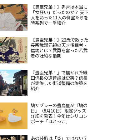
【豊臣兄弟！】秀吉は本当に
「女狂い」だったのか？ 天下
人を彩った11人の側室たちを
時系列で一挙紹介
【豊臣兄弟！】22歳で散った
長宗我部元親の天才後継者・
信親とは？武勇を奮った若武
者の壮絶な最期
『豊臣兄弟！』で描かれた織
田信長の道普請は史実？信長
が実施した街道整備の施策を
紹介
鳩サブレーの豊島屋が『鳩の
日』（8月10日）限定グッズ
詳細を発表！今年はシリコン
ポーチ「はとっこ」
あの装飾は「炎」ではない？