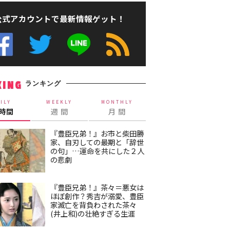
公式アカウントで最新情報ゲット！
ランキング
KING
ILY
WEEKLY
MONTHLY
4時間
週 間
月 間
『豊臣兄弟！』お市と柴田勝
家、自刃しての最期と「辞世
の句」…運命を共にした２人
の悲劇
『豊臣兄弟！』茶々＝悪女は
ほぼ創作？秀吉が溺愛、豊臣
家滅亡を背負わされた茶々
(井上和)の壮絶すぎる生涯