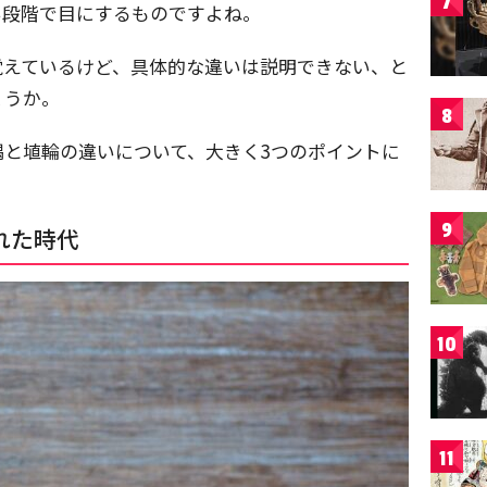
7
い段階で目にするものですよね。
覚えているけど、具体的な違いは説明できない、と
ょうか。
8
偶と埴輪の違いについて、大きく3つのポイントに
9
れた時代
10
11