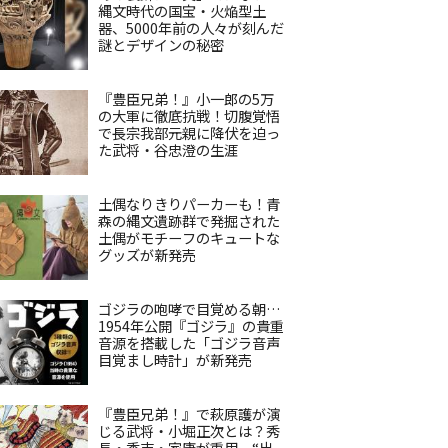
縄文時代の国宝・火焔型土
器、5000年前の人々が刻んだ
謎とデザインの秘密
『豊臣兄弟！』小一郎の5万
の大軍に徹底抗戦！切腹覚悟
で長宗我部元親に降伏を迫っ
た武将・谷忠澄の生涯
土偶なりきりパーカーも！青
森の縄文遺跡群で発掘された
土偶がモチーフのキュートな
グッズが新発売
ゴジラの咆哮で目覚める朝…
1954年公開『ゴジラ』の貴重
音源を搭載した「ゴジラ音声
目覚まし時計」が新発売
『豊臣兄弟！』で萩原護が演
じる武将・小堀正次とは？秀
長・秀吉・家康が重用、“出