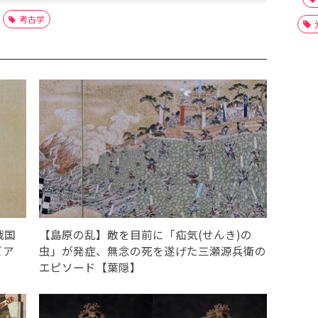
考古学
戦国
【島原の乱】敵を目前に「疝気(せんき)の
ビア
虫」が発症、無念の死を遂げた三瀬源兵衛の
エピソード【葉隠】