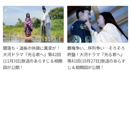
闇落ち・道長の体調に異変が！
覇権争い、序列争い…そろそろ
大河ドラマ『光る君へ』第42回
終盤！大河ドラマ『光る君へ』
(11月3日)放送のあらすじ＆相関
第41回(10月27日)放送のあらす
図が公開！
じ＆相関図が公開！