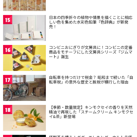
日本の四季折々の植物や情景を描くことに相応
15
しい色を集めた水彩色鉛筆『色辞典』が新発
売！
コンビニおにぎりが文房具に！コンビニの定番
16
商品をモチーフにした文房具シリーズ『ジムマ
ート』誕生
自転車を持つだけで税金？ 昭和まで続いた「自
17
転車税」の意外な歴史と脱税が横行した理由
【季節・数量限定】キンモクセイの香りを天然
18
精油で再現した「スチームクリーム キンモクセ
イ&茶」新登場