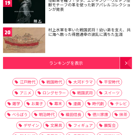
怪獣革を纏う！ダダ、エレキング…ウルトラ怪
19
獣モチーフの革を使った新アパレルコレクショ
ンが発表
村上水軍を率いた戦国武将！幼い弟を支え、共
20
に海へ散った得居通幸の波乱に満ちた生涯
ランキングを表示
江戸時代
戦国時代
大河ドラマ
平安時代
アニメ
ロングセラー
戦国武将
スイーツ
雑学
お菓子
幕末
漫画
時代劇
テレビ
べらぼう
明治時代
織田信長
徳川家康
抹茶
デザイン
文房具
フィギュア
展覧会