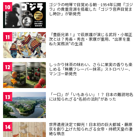
ゴジラの咆哮で目覚める朝…1954年公開『ゴジ
10
ラ』の貴重音源を搭載した「ゴジラ音声目覚ま
し時計」が新発売
『豊臣兄弟！』で萩原護が演じる武将・小堀正
11
次とは？秀長・秀吉・家康が重用、“出家を重
ねた実務派”の生涯
しっかり抹茶の味わい、さらに果実の香りも楽
12
しめる「無糖フレーバー抹茶」ストロベリー、
マンゴー新発売
「一口」が「いもあらい」！？ 日本の難読地名
13
には知られざる“名前の法則”があった
世界遺産決定で脚光！日本初の巨大都城・藤原
14
京を創り上げた知られざる女帝・持統天皇の凄
絶な執念