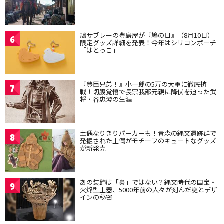
鳩サブレーの豊島屋が『鳩の日』（8月10日）
6
限定グッズ詳細を発表！今年はシリコンポーチ
「はとっこ」
『豊臣兄弟！』小一郎の5万の大軍に徹底抗
7
戦！切腹覚悟で長宗我部元親に降伏を迫った武
将・谷忠澄の生涯
土偶なりきりパーカーも！青森の縄文遺跡群で
8
発掘された土偶がモチーフのキュートなグッズ
が新発売
あの装飾は「炎」ではない？縄文時代の国宝・
9
火焔型土器、5000年前の人々が刻んだ謎とデザ
インの秘密