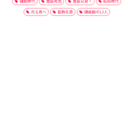
鎌倉時代
豊臣秀吉
豊臣兄弟！
昭和時代
光る君へ
葛飾北斎
鎌倉殿の13人