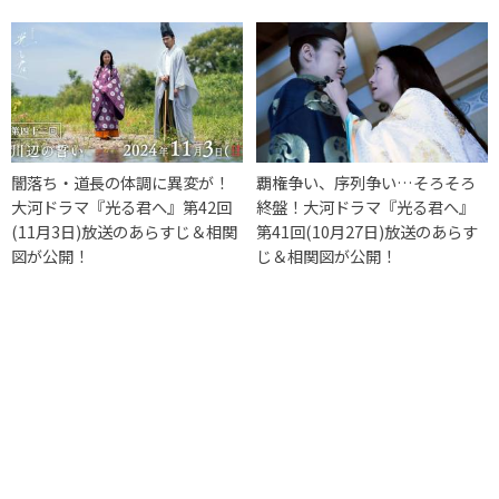
闇落ち・道長の体調に異変が！
覇権争い、序列争い…そろそろ
大河ドラマ『光る君へ』第42回
終盤！大河ドラマ『光る君へ』
(11月3日)放送のあらすじ＆相関
第41回(10月27日)放送のあらす
図が公開！
じ＆相関図が公開！