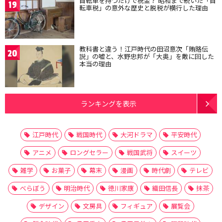
自転車を持つだけで税金？ 昭和まで続いた「自
19
転車税」の意外な歴史と脱税が横行した理由
教科書と違う！江戸時代の田沼意次「賄賂伝
20
説」の嘘と、水野忠邦が「大奥」を敵に回した
本当の理由
ランキングを表示
江戸時代
戦国時代
大河ドラマ
平安時代
アニメ
ロングセラー
戦国武将
スイーツ
雑学
お菓子
幕末
漫画
時代劇
テレビ
べらぼう
明治時代
徳川家康
織田信長
抹茶
デザイン
文房具
フィギュア
展覧会