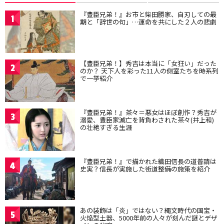
『豊臣兄弟！』お市と柴田勝家、自刃しての最
1
期と「辞世の句」…運命を共にした２人の悲劇
【豊臣兄弟！】秀吉は本当に「女狂い」だった
2
のか？ 天下人を彩った11人の側室たちを時系列
で一挙紹介
『豊臣兄弟！』茶々＝悪女はほぼ創作？秀吉が
3
溺愛、豊臣家滅亡を背負わされた茶々(井上和)
の壮絶すぎる生涯
『豊臣兄弟！』で描かれた織田信長の道普請は
4
史実？信長が実施した街道整備の施策を紹介
あの装飾は「炎」ではない？縄文時代の国宝・
5
火焔型土器、5000年前の人々が刻んだ謎とデザ