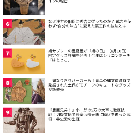
インの秘密
なぜ浅井の旧臣は秀吉に従ったのか？ 武力を使
6
わず“自分の味方”に変えた裏工作の技法とは
鳩サブレーの豊島屋が『鳩の日』（8月10日）
7
限定グッズ詳細を発表！今年はシリコンポーチ
「はとっこ」
土偶なりきりパーカーも！青森の縄文遺跡群で
8
発掘された土偶がモチーフのキュートなグッズ
が新発売
『豊臣兄弟！』小一郎の5万の大軍に徹底抗
9
戦！切腹覚悟で長宗我部元親に降伏を迫った武
将・谷忠澄の生涯