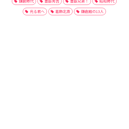
鎌倉時代
豊臣秀吉
豊臣兄弟！
昭和時代
光る君へ
葛飾北斎
鎌倉殿の13人