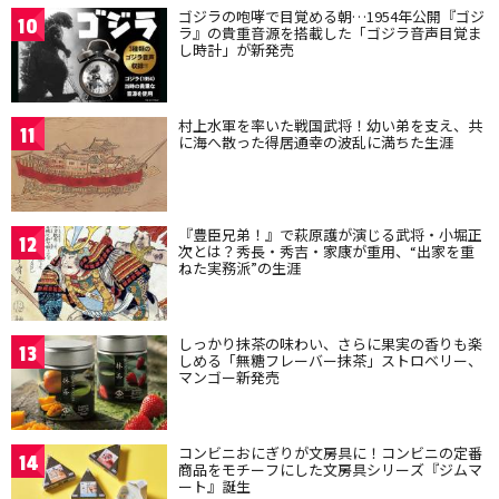
ゴジラの咆哮で目覚める朝…1954年公開『ゴジ
10
ラ』の貴重音源を搭載した「ゴジラ音声目覚ま
し時計」が新発売
村上水軍を率いた戦国武将！幼い弟を支え、共
11
に海へ散った得居通幸の波乱に満ちた生涯
『豊臣兄弟！』で萩原護が演じる武将・小堀正
12
次とは？秀長・秀吉・家康が重用、“出家を重
ねた実務派”の生涯
しっかり抹茶の味わい、さらに果実の香りも楽
13
しめる「無糖フレーバー抹茶」ストロベリー、
マンゴー新発売
コンビニおにぎりが文房具に！コンビニの定番
14
商品をモチーフにした文房具シリーズ『ジムマ
ート』誕生