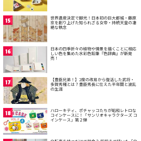
世界遺産決定で脚光！日本初の巨大都城・藤原
15
京を創り上げた知られざる女帝・持統天皇の凄
絶な執念
日本の四季折々の植物や情景を描くことに相応
16
しい色を集めた水彩色鉛筆『色辞典』が新発
売！
【豊臣兄弟！】2度の改易から復活した武将・
17
多賀秀種とは？豊臣秀長に仕えた半年間と波乱
の生涯
ハローキティ、ポチャッコたちが昭和レトロな
18
コインケースに！「サンリオキャラクターズ コ
インケース」第２弾