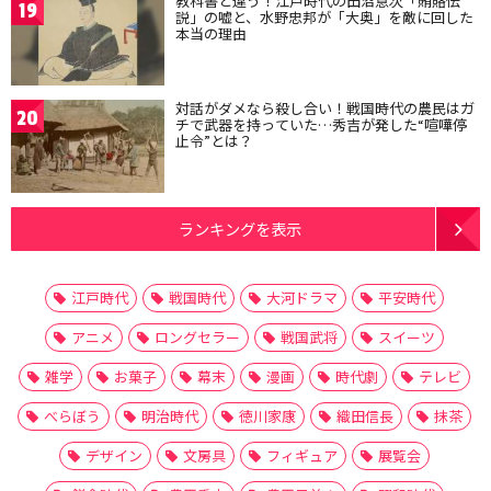
教科書と違う！江戸時代の田沼意次「賄賂伝
19
説」の嘘と、水野忠邦が「大奥」を敵に回した
本当の理由
対話がダメなら殺し合い！戦国時代の農民はガ
20
チで武器を持っていた…秀吉が発した“喧嘩停
止令”とは？
ランキングを表示
江戸時代
戦国時代
大河ドラマ
平安時代
アニメ
ロングセラー
戦国武将
スイーツ
雑学
お菓子
幕末
漫画
時代劇
テレビ
べらぼう
明治時代
徳川家康
織田信長
抹茶
デザイン
文房具
フィギュア
展覧会