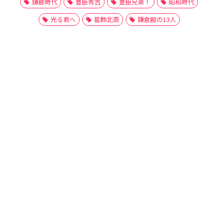
鎌倉時代
豊臣秀吉
豊臣兄弟！
昭和時代
光る君へ
葛飾北斎
鎌倉殿の13人