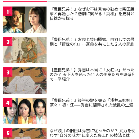
『豊臣兄弟！』なぜお市は秀吉の勧めで柴田勝
1
家と再婚した？悲劇に繋がる「真相」を史料と
伏線から探る
『豊臣兄弟！』お市と柴田勝家、自刃しての最
2
期と「辞世の句」…運命を共にした２人の悲劇
【豊臣兄弟！】秀吉は本当に「女狂い」だった
3
のか？ 天下人を彩った11人の側室たちを時系列
で一挙紹介
『豊臣兄弟！』後半の鍵を握る「浅井三姉妹」
4
茶々・初・江——秀吉に翻弄された波乱の生涯
なぜ浅井の旧臣は秀吉に従ったのか？ 武力を使
5
わず“自分の味方”に変えた裏工作の技法とは