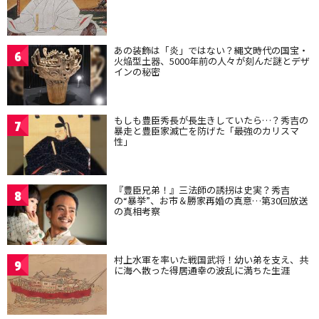
あの装飾は「炎」ではない？縄文時代の国宝・
6
火焔型土器、5000年前の人々が刻んだ謎とデザ
インの秘密
もしも豊臣秀長が長生きしていたら…？秀吉の
7
暴走と豊臣家滅亡を防げた「最強のカリスマ
性」
『豊臣兄弟！』三法師の誘拐は史実？秀吉
8
の“暴挙”、お市＆勝家再婚の真意…第30回放送
の真相考察
村上水軍を率いた戦国武将！幼い弟を支え、共
9
に海へ散った得居通幸の波乱に満ちた生涯