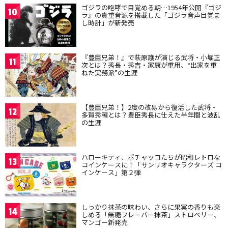
ゴジラの咆哮で目覚める朝…1954年公開『ゴジ
10
ラ』の貴重音源を搭載した「ゴジラ音声目覚ま
し時計」が新発売
『豊臣兄弟！』で萩原護が演じる武将・小堀正
11
次とは？秀長・秀吉・家康が重用、“出家を重
ねた実務派”の生涯
【豊臣兄弟！】2度の改易から復活した武将・
12
多賀秀種とは？豊臣秀長に仕えた半年間と波乱
の生涯
ハローキティ、ポチャッコたちが昭和レトロな
13
コインケースに！「サンリオキャラクターズ コ
インケース」第２弾
しっかり抹茶の味わい、さらに果実の香りも楽
14
しめる「無糖フレーバー抹茶」ストロベリー、
マンゴー新発売