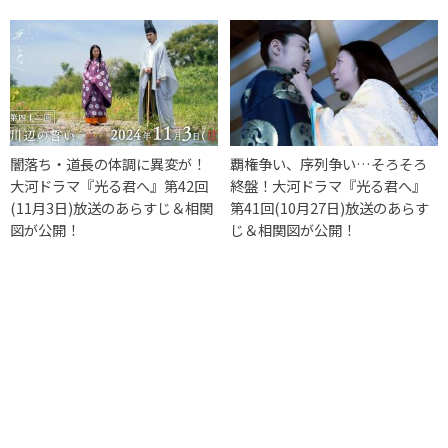
闇落ち・道長の体調に異変が！
覇権争い、序列争い…そろそろ
大河ドラマ『光る君へ』第42回
終盤！大河ドラマ『光る君へ』
(11月3日)放送のあらすじ＆相関
第41回(10月27日)放送のあらす
図が公開！
じ＆相関図が公開！