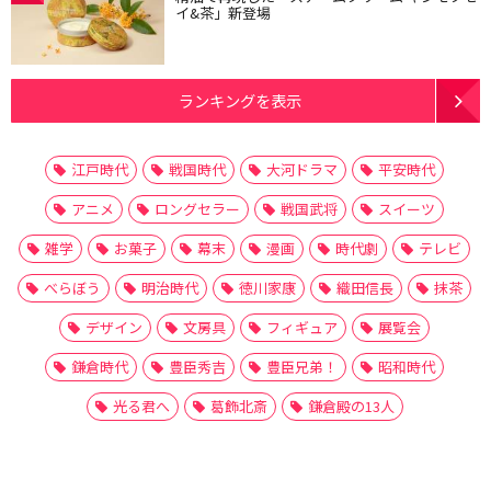
イ&茶」新登場
ランキングを表示
江戸時代
戦国時代
大河ドラマ
平安時代
アニメ
ロングセラー
戦国武将
スイーツ
雑学
お菓子
幕末
漫画
時代劇
テレビ
べらぼう
明治時代
徳川家康
織田信長
抹茶
デザイン
文房具
フィギュア
展覧会
鎌倉時代
豊臣秀吉
豊臣兄弟！
昭和時代
光る君へ
葛飾北斎
鎌倉殿の13人