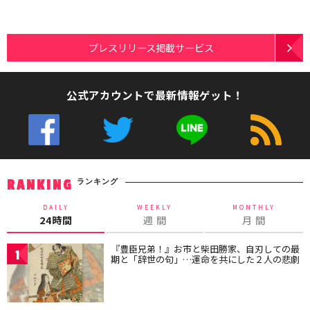
プレスリリース掲載サービス
公式アカウントで最新情報ゲット！
ランキング
RANKING
DAILY
WEEKLY
MONTHLY
24時間
週 間
月 間
『豊臣兄弟！』お市と柴田勝家、自刃しての最
1
期と「辞世の句」…運命を共にした２人の悲劇