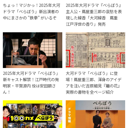
ちょっ！マジかっ！2025年大河
2025年大河ドラマ『べらぼう』
ドラマ「べらぼう」新出演者の
主人公・蔦屋重三郎の哀愁を表
中にまさかの ”鉄拳” がいるぞ
現した線香「大河線香 蔦重
江戸浮世の香り」発売
2025年大河ドラマ「べらぼう」
大河ドラマ「べらぼう」に登
新キャスト解禁！江戸時代の発
場！蔦屋重三郎、渾身のアイデ
明家・平賀源内 役は安田顕さ
アを注いだ吉原細見『籬の花』
ん！
実際の書物を全ページ紹介