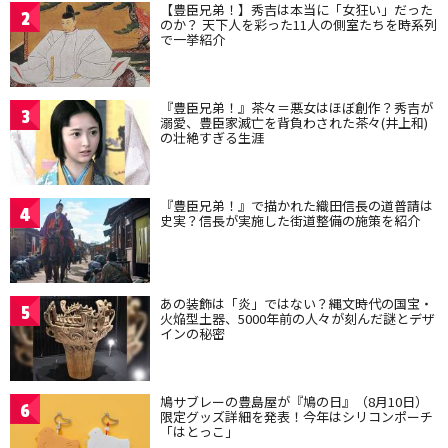
【豊臣兄弟！】秀吉は本当に「女狂い」だった
2
のか？ 天下人を彩った11人の側室たちを時系列
で一挙紹介
『豊臣兄弟！』茶々＝悪女はほぼ創作？秀吉が
3
溺愛、豊臣家滅亡を背負わされた茶々(井上和)
の壮絶すぎる生涯
『豊臣兄弟！』で描かれた織田信長の道普請は
4
史実？信長が実施した街道整備の施策を紹介
あの装飾は「炎」ではない？縄文時代の国宝・
5
火焔型土器、5000年前の人々が刻んだ謎とデザ
インの秘密
鳩サブレーの豊島屋が『鳩の日』（8月10日）
6
限定グッズ詳細を発表！今年はシリコンポーチ
「はとっこ」