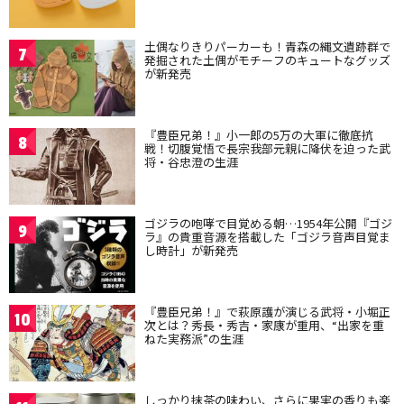
土偶なりきりパーカーも！青森の縄文遺跡群で
7
発掘された土偶がモチーフのキュートなグッズ
が新発売
『豊臣兄弟！』小一郎の5万の大軍に徹底抗
8
戦！切腹覚悟で長宗我部元親に降伏を迫った武
将・谷忠澄の生涯
ゴジラの咆哮で目覚める朝…1954年公開『ゴジ
9
ラ』の貴重音源を搭載した「ゴジラ音声目覚ま
し時計」が新発売
『豊臣兄弟！』で萩原護が演じる武将・小堀正
10
次とは？秀長・秀吉・家康が重用、“出家を重
ねた実務派”の生涯
しっかり抹茶の味わい、さらに果実の香りも楽