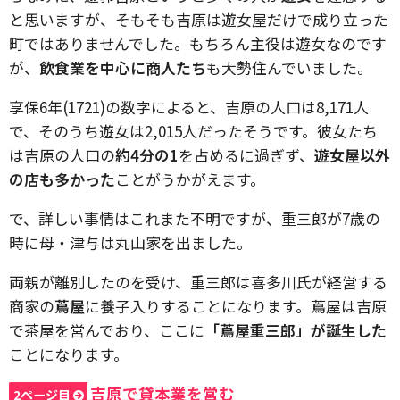
と思いますが、そもそも吉原は遊女屋だけで成り立った
町ではありませんでした。もちろん主役は遊女なのです
が、
飲食業を中心に商人たち
も大勢住んでいました。
享保6年(1721)の数字によると、吉原の人口は8,171人
で、そのうち遊女は2,015人だったそうです。彼女たち
は吉原の人口の
約4分の1
を占めるに過ぎず、
遊女屋以外
の店も多かった
ことがうかがえます。
で、詳しい事情はこれまた不明ですが、重三郎が7歳の
時に母・津与は丸山家を出ました。
両親が離別したのを受け、重三郎は喜多川氏が経営する
商家の
蔦屋
に養子入りすることになります。蔦屋は吉原
で茶屋を営んでおり、ここに
「蔦屋重三郎」が誕生した
ことになります。
吉原で貸本業を営む
2ページ目