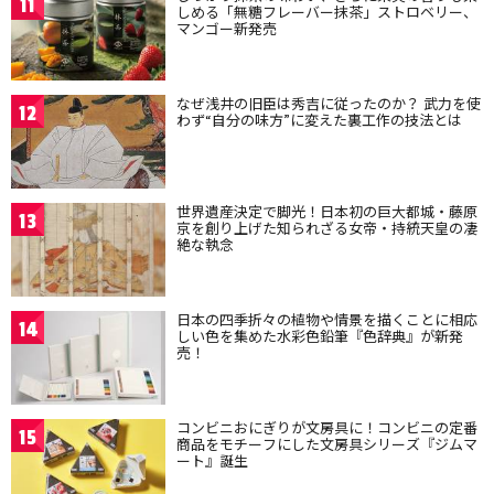
11
しめる「無糖フレーバー抹茶」ストロベリー、
マンゴー新発売
なぜ浅井の旧臣は秀吉に従ったのか？ 武力を使
12
わず“自分の味方”に変えた裏工作の技法とは
世界遺産決定で脚光！日本初の巨大都城・藤原
13
京を創り上げた知られざる女帝・持統天皇の凄
絶な執念
日本の四季折々の植物や情景を描くことに相応
14
しい色を集めた水彩色鉛筆『色辞典』が新発
売！
コンビニおにぎりが文房具に！コンビニの定番
15
商品をモチーフにした文房具シリーズ『ジムマ
ート』誕生