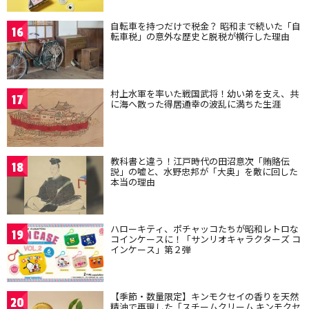
自転車を持つだけで税金？ 昭和まで続いた「自
16
転車税」の意外な歴史と脱税が横行した理由
村上水軍を率いた戦国武将！幼い弟を支え、共
17
に海へ散った得居通幸の波乱に満ちた生涯
教科書と違う！江戸時代の田沼意次「賄賂伝
18
説」の嘘と、水野忠邦が「大奥」を敵に回した
本当の理由
ハローキティ、ポチャッコたちが昭和レトロな
19
コインケースに！「サンリオキャラクターズ コ
インケース」第２弾
【季節・数量限定】キンモクセイの香りを天然
20
精油で再現した「スチームクリーム キンモクセ