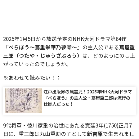
2025年1月5日から放送予定のNHK大河ドラマ第64作
『べらぼう〜蔦重栄華乃夢噺〜』
の主人公である
蔦屋重
三郎（つたや・じゅうざぶろう）
は、どのようにのし上
がっていったのでしょうか。
※あわせて読みたい！：
江戸出版界の風雲児！2025年NHK大河ドラマ
『べらぼう』の主人公・蔦屋重三郎は流行の
仕掛人だった！
9代将軍・徳川家重の治世にあたる寛延3年(1750)正月7
日に、重三郎は丸山重助の子として
新吉原
で生まれまし