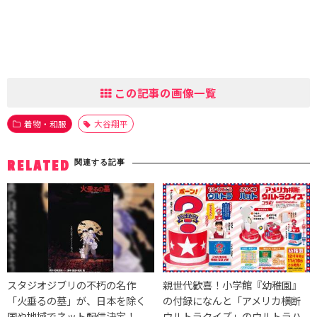
この記事の画像一覧
着物・和服
大谷翔平
関連する記事
RELATED
スタジオジブリの不朽の名作
親世代歓喜！小学館『幼稚園』
「火垂るの墓」が、日本を除く
の付録になんと「アメリカ横断
国や地域でネット配信決定！
ウルトラクイズ」のウルトラハ