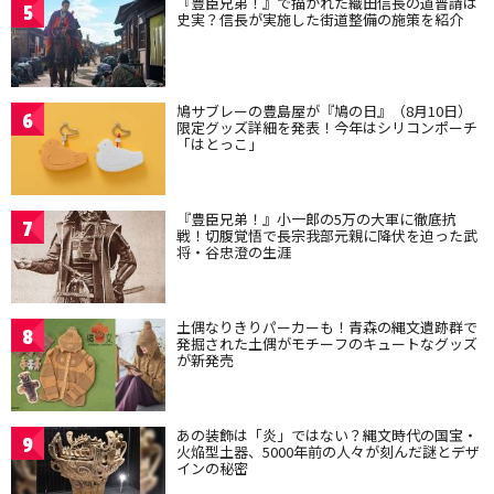
『豊臣兄弟！』で描かれた織田信長の道普請は
5
史実？信長が実施した街道整備の施策を紹介
鳩サブレーの豊島屋が『鳩の日』（8月10日）
6
限定グッズ詳細を発表！今年はシリコンポーチ
「はとっこ」
『豊臣兄弟！』小一郎の5万の大軍に徹底抗
7
戦！切腹覚悟で長宗我部元親に降伏を迫った武
将・谷忠澄の生涯
土偶なりきりパーカーも！青森の縄文遺跡群で
8
発掘された土偶がモチーフのキュートなグッズ
が新発売
あの装飾は「炎」ではない？縄文時代の国宝・
9
火焔型土器、5000年前の人々が刻んだ謎とデザ
インの秘密