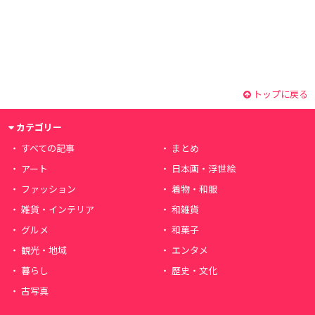
トップに戻る
カテゴリー
すべての記事
まとめ
アート
日本画・浮世絵
ファッション
着物・和服
雑貨・インテリア
和雑貨
グルメ
和菓子
観光・地域
エンタメ
暮らし
歴史・文化
古写真