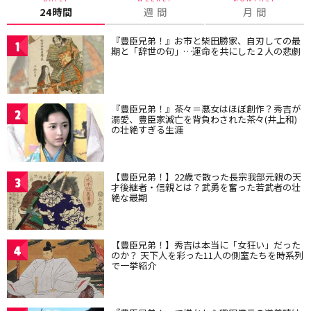
24時間
週 間
月 間
『豊臣兄弟！』お市と柴田勝家、自刃しての最
1
期と「辞世の句」…運命を共にした２人の悲劇
『豊臣兄弟！』茶々＝悪女はほぼ創作？秀吉が
2
溺愛、豊臣家滅亡を背負わされた茶々(井上和)
の壮絶すぎる生涯
【豊臣兄弟！】22歳で散った長宗我部元親の天
3
才後継者・信親とは？武勇を奮った若武者の壮
絶な最期
【豊臣兄弟！】秀吉は本当に「女狂い」だった
4
のか？ 天下人を彩った11人の側室たちを時系列
で一挙紹介