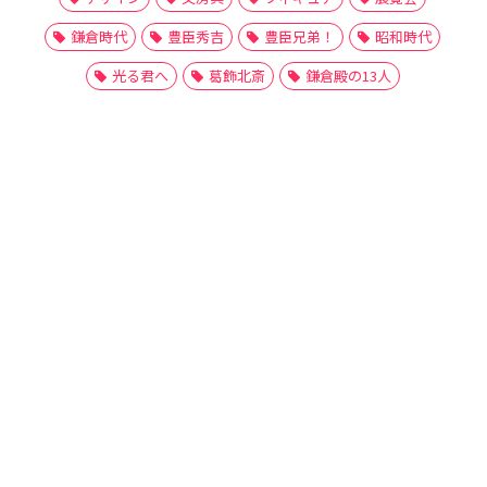
鎌倉時代
豊臣秀吉
豊臣兄弟！
昭和時代
光る君へ
葛飾北斎
鎌倉殿の13人