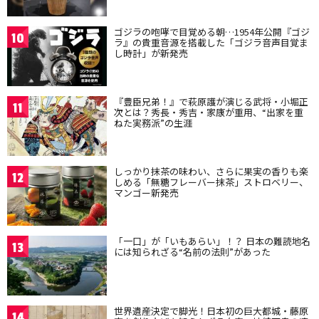
ゴジラの咆哮で目覚める朝…1954年公開『ゴジ
10
ラ』の貴重音源を搭載した「ゴジラ音声目覚ま
し時計」が新発売
『豊臣兄弟！』で萩原護が演じる武将・小堀正
11
次とは？秀長・秀吉・家康が重用、“出家を重
ねた実務派”の生涯
しっかり抹茶の味わい、さらに果実の香りも楽
12
しめる「無糖フレーバー抹茶」ストロベリー、
マンゴー新発売
「一口」が「いもあらい」！？ 日本の難読地名
13
には知られざる“名前の法則”があった
世界遺産決定で脚光！日本初の巨大都城・藤原
14