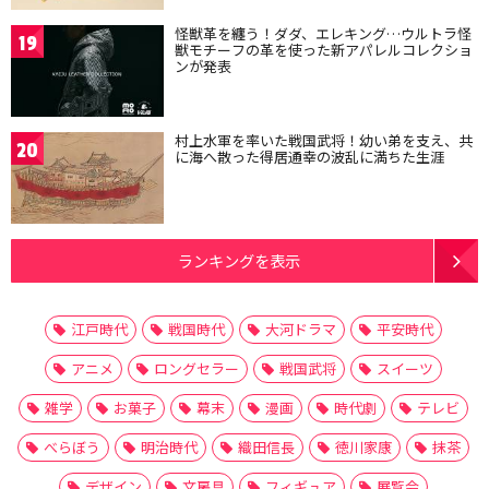
怪獣革を纏う！ダダ、エレキング…ウルトラ怪
19
獣モチーフの革を使った新アパレルコレクショ
ンが発表
村上水軍を率いた戦国武将！幼い弟を支え、共
20
に海へ散った得居通幸の波乱に満ちた生涯
ランキングを表示
江戸時代
戦国時代
大河ドラマ
平安時代
アニメ
ロングセラー
戦国武将
スイーツ
雑学
お菓子
幕末
漫画
時代劇
テレビ
べらぼう
明治時代
織田信長
徳川家康
抹茶
デザイン
文房具
フィギュア
展覧会