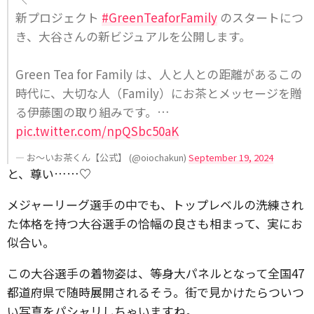
新プロジェクト
#GreenTeaforFamily
のスタートにつ
き、大谷さんの新ビジュアルを公開します。
Green Tea for Family は、人と人との距離があるこの
時代に、大切な人（Family）にお茶とメッセージを贈
る伊藤園の取り組みです。…
pic.twitter.com/npQSbc50aK
— お〜いお茶くん【公式】 (@oiochakun)
September 19, 2024
と、尊い……♡
メジャーリーグ選手の中でも、トップレベルの洗練され
た体格を持つ大谷選手の恰幅の良さも相まって、実にお
似合い。
この大谷選手の着物姿は、等身大パネルとなって全国47
都道府県で随時展開されるそう。街で見かけたらついつ
い写真をパシャリしちゃいますね。