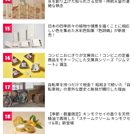
京を創り上げた知られざる女帝・持統天皇の凄
絶な執念
日本の四季折々の植物や情景を描くことに相応
15
しい色を集めた水彩色鉛筆『色辞典』が新発
売！
コンビニおにぎりが文房具に！コンビニの定番
16
商品をモチーフにした文房具シリーズ『ジムマ
ート』誕生
自転車を持つだけで税金？ 昭和まで続いた「自
17
転車税」の意外な歴史と脱税が横行した理由
【季節・数量限定】キンモクセイの香りを天然
18
精油で再現した「スチームクリーム キンモクセ
イ&茶」新登場