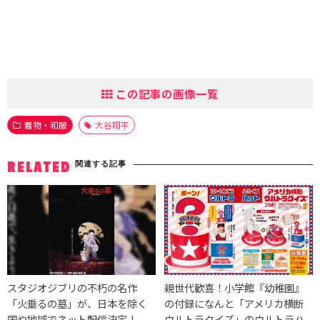
この記事の画像一覧
着物・和服
大谷翔平
関連する記事
RELATED
スタジオジブリの不朽の名作
親世代歓喜！小学館『幼稚園』
「火垂るの墓」が、日本を除く
の付録になんと「アメリカ横断
国や地域でネット配信決定！
ウルトラクイズ」のウルトラハ