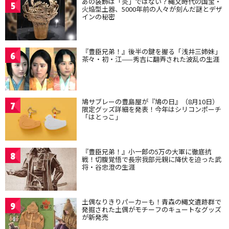
あの装飾は「炎」ではない？縄文時代の国宝・
5
火焔型土器、5000年前の人々が刻んだ謎とデザ
インの秘密
『豊臣兄弟！』後半の鍵を握る「浅井三姉妹」
6
茶々・初・江——秀吉に翻弄された波乱の生涯
鳩サブレーの豊島屋が『鳩の日』（8月10日）
7
限定グッズ詳細を発表！今年はシリコンポーチ
「はとっこ」
『豊臣兄弟！』小一郎の5万の大軍に徹底抗
8
戦！切腹覚悟で長宗我部元親に降伏を迫った武
将・谷忠澄の生涯
土偶なりきりパーカーも！青森の縄文遺跡群で
9
発掘された土偶がモチーフのキュートなグッズ
が新発売