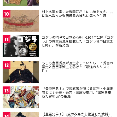
村上水軍を率いた戦国武将！幼い弟を支え、共
10
に海へ散った得居通幸の波乱に満ちた生涯
ゴジラの咆哮で目覚める朝…1954年公開『ゴジ
11
ラ』の貴重音源を搭載した「ゴジラ音声目覚ま
し時計」が新発売
もしも豊臣秀長が長生きしていたら…？秀吉の
12
暴走と豊臣家滅亡を防げた「最強のカリスマ
性」
『豊臣兄弟！』で萩原護が演じる武将・小堀正
13
次とは？秀長・秀吉・家康が重用、“出家を重
ねた実務派”の生涯
【豊臣兄弟！】2度の改易から復活した武将・
14