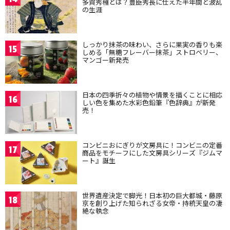
多賀秀種とは？豊臣秀長に仕えた半年間と波乱
の生涯
しっかり抹茶の味わい、さらに果実の香りも楽
15
しめる「無糖フレーバー抹茶」ストロベリー、
マンゴー新発売
日本の四季折々の植物や情景を描くことに相応
16
しい色を集めた水彩色鉛筆『色辞典』が新発
売！
コンビニおにぎりが文房具に！コンビニの定番
17
商品をモチーフにした文房具シリーズ『ジムマ
ート』誕生
世界遺産決定で脚光！日本初の巨大都城・藤原
18
京を創り上げた知られざる女帝・持統天皇の凄
絶な執念