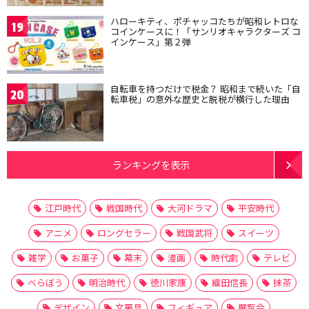
ハローキティ、ポチャッコたちが昭和レトロな
19
コインケースに！「サンリオキャラクターズ コ
インケース」第２弾
自転車を持つだけで税金？ 昭和まで続いた「自
20
転車税」の意外な歴史と脱税が横行した理由
ランキングを表示
江戸時代
戦国時代
大河ドラマ
平安時代
アニメ
ロングセラー
戦国武将
スイーツ
雑学
お菓子
幕末
漫画
時代劇
テレビ
べらぼう
明治時代
徳川家康
織田信長
抹茶
デザイン
文房具
フィギュア
展覧会