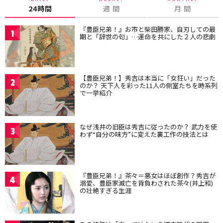
24時間
週 間
月 間
『豊臣兄弟！』お市と柴田勝家、自刃しての最
1
期と「辞世の句」…運命を共にした２人の悲劇
【豊臣兄弟！】秀吉は本当に「女狂い」だった
2
のか？ 天下人を彩った11人の側室たちを時系列
で一挙紹介
なぜ浅井の旧臣は秀吉に従ったのか？ 武力を使
3
わず“自分の味方”に変えた裏工作の技法とは
『豊臣兄弟！』茶々＝悪女はほぼ創作？秀吉が
4
溺愛、豊臣家滅亡を背負わされた茶々(井上和)
の壮絶すぎる生涯