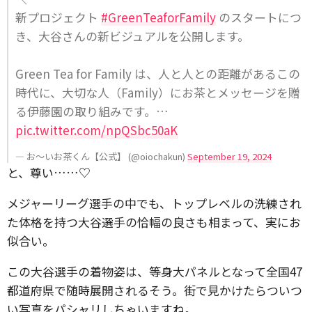
新プロジェクト
#GreenTeaforFamily
のスタートにつ
き、大谷さんの新ビジュアルを公開します。
Green Tea for Family は、人と人との距離があるこの
時代に、大切な人（Family）にお茶とメッセージを贈
る伊藤園の取り組みです。…
pic.twitter.com/npQSbc50aK
— お〜いお茶くん【公式】 (@oiochakun)
September 19, 2024
と、尊い……♡
メジャーリーグ選手の中でも、トップレベルの洗練され
た体格を持つ大谷選手の恰幅の良さも相まって、実にお
似合い。
この大谷選手の着物姿は、等身大パネルとなって全国47
都道府県で随時展開されるそう。街で見かけたらついつ
い写真をパシャリしちゃいますね。