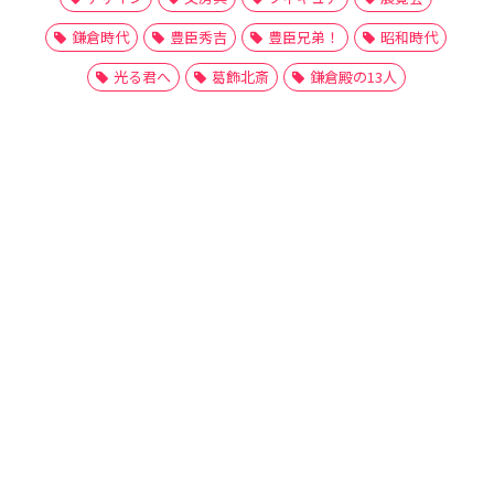
鎌倉時代
豊臣秀吉
豊臣兄弟！
昭和時代
光る君へ
葛飾北斎
鎌倉殿の13人