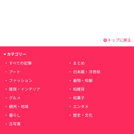
トップに戻る
カテゴリー
すべての記事
まとめ
アート
日本画・浮世絵
ファッション
着物・和服
雑貨・インテリア
和雑貨
グルメ
和菓子
観光・地域
エンタメ
暮らし
歴史・文化
古写真