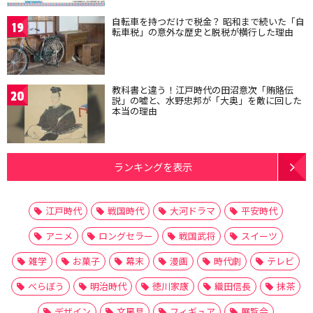
自転車を持つだけで税金？ 昭和まで続いた「自
19
転車税」の意外な歴史と脱税が横行した理由
教科書と違う！江戸時代の田沼意次「賄賂伝
20
説」の嘘と、水野忠邦が「大奥」を敵に回した
本当の理由
ランキングを表示
江戸時代
戦国時代
大河ドラマ
平安時代
アニメ
ロングセラー
戦国武将
スイーツ
雑学
お菓子
幕末
漫画
時代劇
テレビ
べらぼう
明治時代
徳川家康
織田信長
抹茶
デザイン
文房具
フィギュア
展覧会