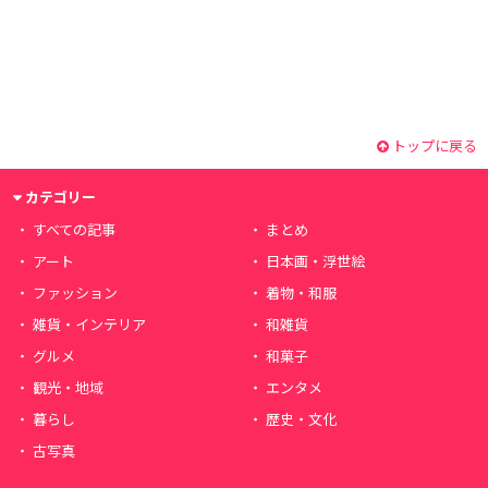
トップに戻る
カテゴリー
すべての記事
まとめ
アート
日本画・浮世絵
ファッション
着物・和服
雑貨・インテリア
和雑貨
グルメ
和菓子
観光・地域
エンタメ
暮らし
歴史・文化
古写真