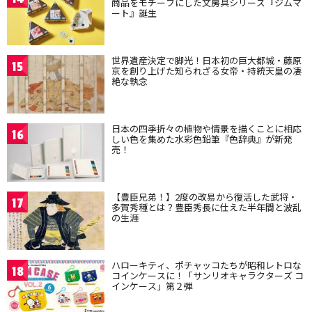
商品をモチーフにした文房具シリーズ『ジムマ
ート』誕生
世界遺産決定で脚光！日本初の巨大都城・藤原
15
京を創り上げた知られざる女帝・持統天皇の凄
絶な執念
日本の四季折々の植物や情景を描くことに相応
16
しい色を集めた水彩色鉛筆『色辞典』が新発
売！
【豊臣兄弟！】2度の改易から復活した武将・
17
多賀秀種とは？豊臣秀長に仕えた半年間と波乱
の生涯
ハローキティ、ポチャッコたちが昭和レトロな
18
コインケースに！「サンリオキャラクターズ コ
インケース」第２弾