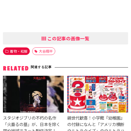
この記事の画像一覧
着物・和服
大谷翔平
関連する記事
RELATED
スタジオジブリの不朽の名作
親世代歓喜！小学館『幼稚園』
「火垂るの墓」が、日本を除く
の付録になんと「アメリカ横断
国や地域でネット配信決定！
ウルトラクイズ」のウルトラハ