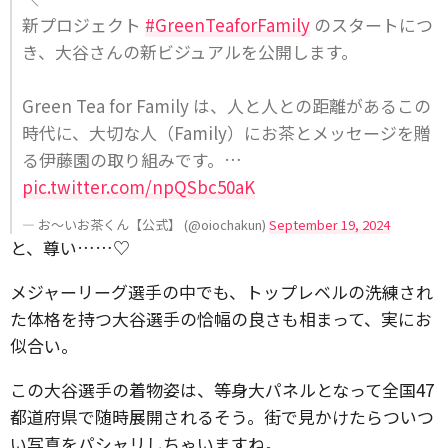
新プロジェクト
#GreenTeaforFamily
のスタートにつ
き、大谷さんの新ビジュアルを公開します。
Green Tea for Family は、人と人との距離があるこの
時代に、大切な人（Family）にお茶とメッセージを贈
る伊藤園の取り組みです。…
pic.twitter.com/npQSbc50aK
— お〜いお茶くん【公式】 (@oiochakun)
September 19, 2024
と、尊い……♡
メジャーリーグ選手の中でも、トップレベルの洗練され
た体格を持つ大谷選手の恰幅の良さも相まって、実にお
似合い。
この大谷選手の着物姿は、等身大パネルとなって全国47
都道府県で随時展開されるそう。街で見かけたらついつ
い写真をパシャリしちゃいますね。