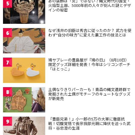
あの装飾は「炎」ではない？縄文時代の国宝・
5
火焔型土器、5000年前の人々が刻んだ謎とデザ
インの秘密
なぜ浅井の旧臣は秀吉に従ったのか？ 武力を使
6
わず“自分の味方”に変えた裏工作の技法とは
鳩サブレーの豊島屋が『鳩の日』（8月10日）
7
限定グッズ詳細を発表！今年はシリコンポーチ
「はとっこ」
土偶なりきりパーカーも！青森の縄文遺跡群で
8
発掘された土偶がモチーフのキュートなグッズ
が新発売
『豊臣兄弟！』小一郎の5万の大軍に徹底抗
9
戦！切腹覚悟で長宗我部元親に降伏を迫った武
将・谷忠澄の生涯