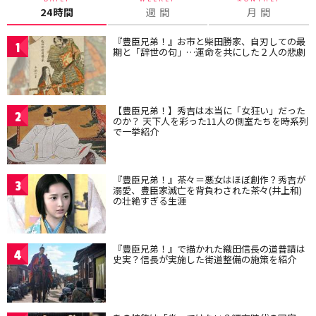
24時間
週 間
月 間
『豊臣兄弟！』お市と柴田勝家、自刃しての最
1
期と「辞世の句」…運命を共にした２人の悲劇
【豊臣兄弟！】秀吉は本当に「女狂い」だった
2
のか？ 天下人を彩った11人の側室たちを時系列
で一挙紹介
『豊臣兄弟！』茶々＝悪女はほぼ創作？秀吉が
3
溺愛、豊臣家滅亡を背負わされた茶々(井上和)
の壮絶すぎる生涯
『豊臣兄弟！』で描かれた織田信長の道普請は
4
史実？信長が実施した街道整備の施策を紹介