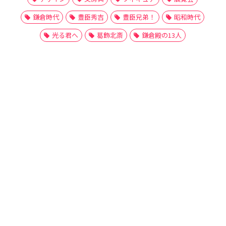
鎌倉時代
豊臣秀吉
豊臣兄弟！
昭和時代
光る君へ
葛飾北斎
鎌倉殿の13人