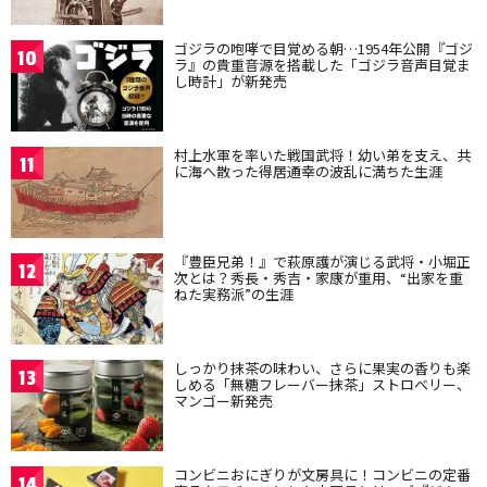
ゴジラの咆哮で目覚める朝…1954年公開『ゴジ
10
ラ』の貴重音源を搭載した「ゴジラ音声目覚ま
し時計」が新発売
村上水軍を率いた戦国武将！幼い弟を支え、共
11
に海へ散った得居通幸の波乱に満ちた生涯
『豊臣兄弟！』で萩原護が演じる武将・小堀正
12
次とは？秀長・秀吉・家康が重用、“出家を重
ねた実務派”の生涯
しっかり抹茶の味わい、さらに果実の香りも楽
13
しめる「無糖フレーバー抹茶」ストロベリー、
マンゴー新発売
コンビニおにぎりが文房具に！コンビニの定番
14