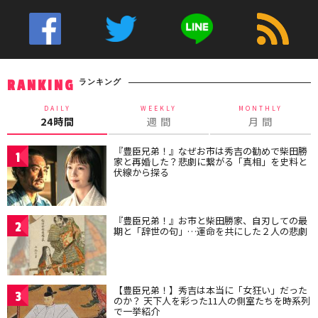
ランキング
RANKING
DAILY
WEEKLY
MONTHLY
24時間
週 間
月 間
『豊臣兄弟！』なぜお市は秀吉の勧めで柴田勝
1
家と再婚した？悲劇に繋がる「真相」を史料と
伏線から探る
『豊臣兄弟！』お市と柴田勝家、自刃しての最
2
期と「辞世の句」…運命を共にした２人の悲劇
【豊臣兄弟！】秀吉は本当に「女狂い」だった
3
のか？ 天下人を彩った11人の側室たちを時系列
で一挙紹介