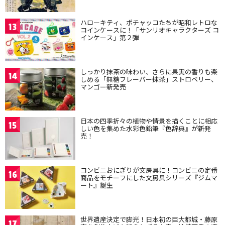
ハローキティ、ポチャッコたちが昭和レトロな
13
コインケースに！「サンリオキャラクターズ コ
インケース」第２弾
しっかり抹茶の味わい、さらに果実の香りも楽
14
しめる「無糖フレーバー抹茶」ストロベリー、
マンゴー新発売
日本の四季折々の植物や情景を描くことに相応
15
しい色を集めた水彩色鉛筆『色辞典』が新発
売！
コンビニおにぎりが文房具に！コンビニの定番
16
商品をモチーフにした文房具シリーズ『ジムマ
ート』誕生
世界遺産決定で脚光！日本初の巨大都城・藤原
17