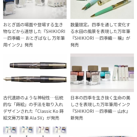
おとぎ話の場面や登場する生き
数量限定。四季を通して変化す
物などから連想した『SHIKIORI
る水田の風景を表現した万年筆
―四季織― おとぎばなし 万年筆
『SHIKIORI ―四季織― 穣』が
用インク』発売
発売
古代遺跡のような神秘性…伝統
日本の四季を生き抜く生命の美
的な「蒔絵」の手法を取り入れ
しさを表現した万年筆用インク
デザインされた「Classic Ko 蒔
『SHIKIORI ―四季織― 山水』
絵文房万年筆 Ala SV」が発売
新発売