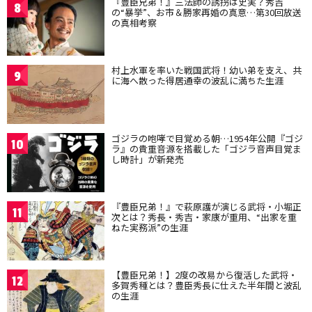
『豊臣兄弟！』三法師の誘拐は史実？秀吉
8
の“暴挙”、お市＆勝家再婚の真意…第30回放送
の真相考察
村上水軍を率いた戦国武将！幼い弟を支え、共
9
に海へ散った得居通幸の波乱に満ちた生涯
ゴジラの咆哮で目覚める朝…1954年公開『ゴジ
10
ラ』の貴重音源を搭載した「ゴジラ音声目覚ま
し時計」が新発売
『豊臣兄弟！』で萩原護が演じる武将・小堀正
11
次とは？秀長・秀吉・家康が重用、“出家を重
ねた実務派”の生涯
【豊臣兄弟！】2度の改易から復活した武将・
12
多賀秀種とは？豊臣秀長に仕えた半年間と波乱
の生涯