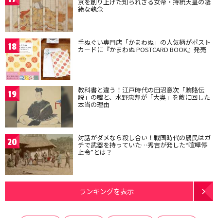
京を創り上げた知られざる女帝・持統天皇の凄
絶な執念
手ぬぐい専門店「かまわぬ」の人気柄がポスト
18
カードに『かまわぬ POSTCARD BOOK』発売
教科書と違う！江戸時代の田沼意次「賄賂伝
19
説」の嘘と、水野忠邦が「大奥」を敵に回した
本当の理由
対話がダメなら殺し合い！戦国時代の農民はガ
20
チで武器を持っていた…秀吉が発した“喧嘩停
止令”とは？
ランキングを表示