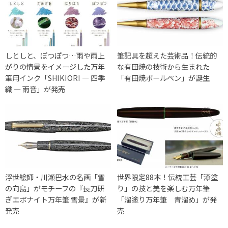
しとしと、ぽつぽつ…雨や雨上
筆記具を超えた芸術品！伝統的
がりの情景をイメージした万年
な有田焼の技術から生まれた
筆用インク「SHIKIORI ― 四季
「有田焼ボールペン」が誕生
織 ― 雨音」が発売
浮世絵師・川瀬巴水の名画「雪
世界限定88本！伝統工芸「漆塗
の向島」がモチーフの『長刀研
り」の技と美を楽しむ万年筆
ぎエボナイト万年筆 雪景』が新
「溜塗り万年筆 青溜め」が発
発売
売