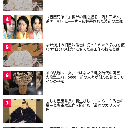
『豊臣兄弟！』後半の鍵を握る「浅井三姉妹」
4
茶々・初・江——秀吉に翻弄された波乱の生涯
なぜ浅井の旧臣は秀吉に従ったのか？ 武力を使
5
わず“自分の味方”に変えた裏工作の技法とは
あの装飾は「炎」ではない？縄文時代の国宝・
6
火焔型土器、5000年前の人々が刻んだ謎とデザ
インの秘密
もしも豊臣秀長が長生きしていたら…？秀吉の
7
暴走と豊臣家滅亡を防げた「最強のカリスマ
性」