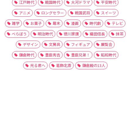
江戸時代
戦国時代
大河ドラマ
平安時代
アニメ
ロングセラー
戦国武将
スイーツ
雑学
お菓子
幕末
漫画
時代劇
テレビ
べらぼう
明治時代
徳川家康
織田信長
抹茶
デザイン
文房具
フィギュア
展覧会
鎌倉時代
豊臣秀吉
豊臣兄弟！
昭和時代
光る君へ
葛飾北斎
鎌倉殿の13人