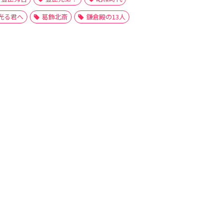
光る君へ
葛飾北斎
鎌倉殿の13人