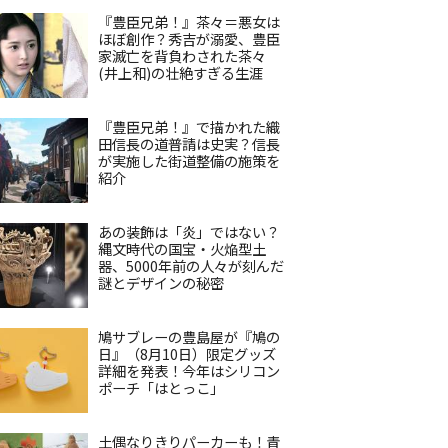
『豊臣兄弟！』茶々＝悪女は
ほぼ創作？秀吉が溺愛、豊臣
家滅亡を背負わされた茶々
(井上和)の壮絶すぎる生涯
『豊臣兄弟！』で描かれた織
田信長の道普請は史実？信長
が実施した街道整備の施策を
紹介
あの装飾は「炎」ではない？
縄文時代の国宝・火焔型土
器、5000年前の人々が刻んだ
謎とデザインの秘密
鳩サブレーの豊島屋が『鳩の
日』（8月10日）限定グッズ
詳細を発表！今年はシリコン
ポーチ「はとっこ」
土偶なりきりパーカーも！青