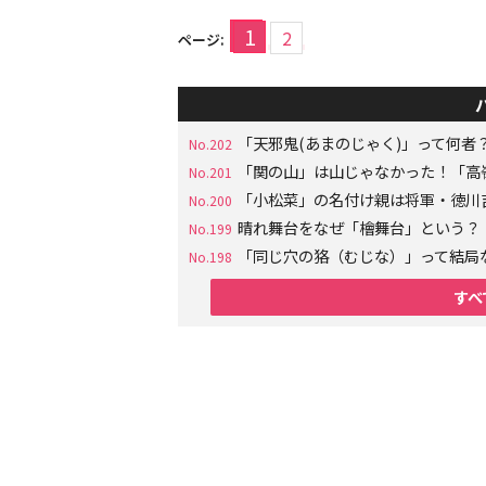
1
2
ページ:
「天邪鬼(あまのじゃく)」って何
No.202
「関の山」は山じゃなかった！「高
No.201
「小松菜」の名付け親は将軍・徳川
No.200
晴れ舞台をなぜ「檜舞台」という？
No.199
「同じ穴の狢（むじな）」って結局
No.198
すべ