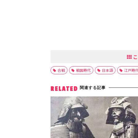
こ
合戦
戦国時代
日本語
江戸時
関連する記事
RELATED