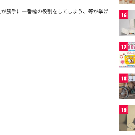
人が勝手に一番槍の役割をしてしまう、等が挙げ
16
17
18
19