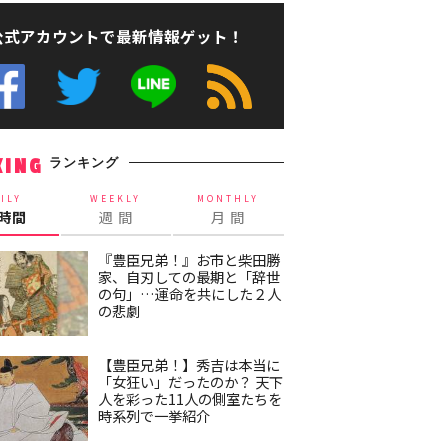
公式アカウントで最新情報ゲット！
ランキング
KING
ILY
WEEKLY
MONTHLY
4時間
週 間
月 間
『豊臣兄弟！』お市と柴田勝
家、自刃しての最期と「辞世
の句」…運命を共にした２人
の悲劇
【豊臣兄弟！】秀吉は本当に
「女狂い」だったのか？ 天下
人を彩った11人の側室たちを
時系列で一挙紹介