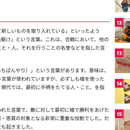
12
て新しいものを取り入れている」といったよう
先駆け」という言葉。これは、合戦において、他の
こと・人、それを行うことの名誉などを指した言
13
いちばんやり）」という言葉があります。意味は、
う言葉が使われていますが、必ずしも槍を使った
14
。現代では、最初に手柄をたてる人・こと、を指
われた言葉で、敵に対して最初に槍で勝利をあげた
15
割・恩賞の対象となる非常に重要な役割でした。だ
反も起きました。