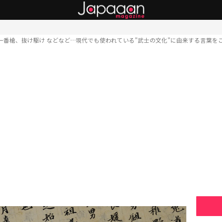
一番槍、抜け駆け などなど…現代でも使われている”武士の文化”に由来する言葉を