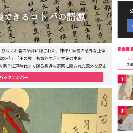
RAN
者？ひねくれ者の語源に隠された、神様と妖怪の意外な正体
嶺の花」「玉の輿」も意外すぎる言葉の由来
DA
2
吉宗？江戸時代まで遡る身近な野菜に隠された意外な歴史
バックナンバー
1
2