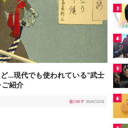
3
4
5
など…現代でも使われている”武士
をご紹介
6
雲川ゆず
2024/10/01