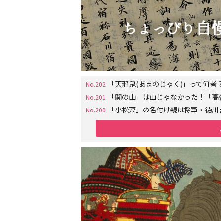
「天邪鬼(あまのじゃく)」って何
No.202
「関の山」は山じゃなかった！「高
No.201
「小松菜」の名付け親は将軍・徳川
No.200