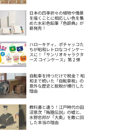
日本の四季折々の植物や情景
を描くことに相応しい色を集
めた水彩色鉛筆『色辞典』が
新発売！
ハローキティ、ポチャッコた
ちが昭和レトロなコインケー
スに！「サンリオキャラクタ
ーズ コインケース」第２弾
自転車を持つだけで税金？ 昭
和まで続いた「自転車税」の
意外な歴史と脱税が横行した
理由
教科書と違う！江戸時代の田
沼意次「賄賂伝説」の嘘と、
水野忠邦が「大奥」を敵に回
した本当の理由