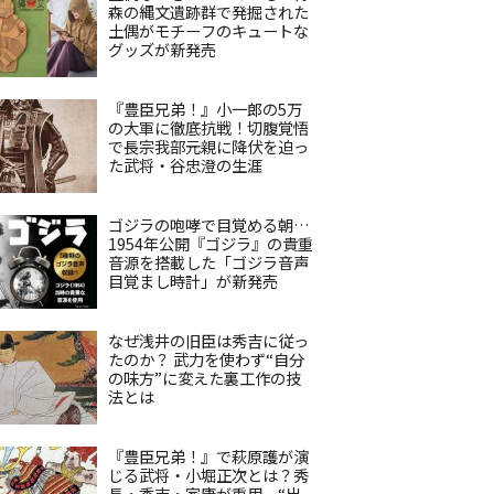
森の縄文遺跡群で発掘された
土偶がモチーフのキュートな
グッズが新発売
『豊臣兄弟！』小一郎の5万
の大軍に徹底抗戦！切腹覚悟
で長宗我部元親に降伏を迫っ
た武将・谷忠澄の生涯
ゴジラの咆哮で目覚める朝…
1954年公開『ゴジラ』の貴重
音源を搭載した「ゴジラ音声
目覚まし時計」が新発売
なぜ浅井の旧臣は秀吉に従っ
たのか？ 武力を使わず“自分
の味方”に変えた裏工作の技
法とは
『豊臣兄弟！』で萩原護が演
じる武将・小堀正次とは？秀
長・秀吉・家康が重用、“出