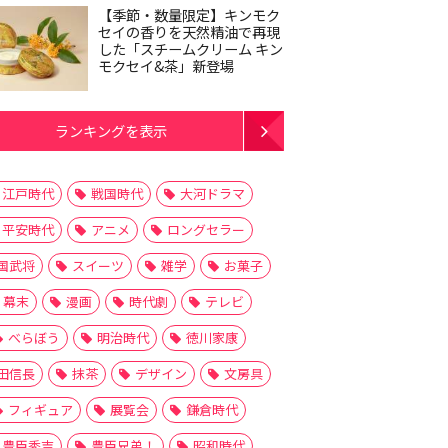
【季節・数量限定】キンモク
セイの香りを天然精油で再現
した「スチームクリーム キン
モクセイ&茶」新登場
ランキングを表示
江戸時代
戦国時代
大河ドラマ
平安時代
アニメ
ロングセラー
国武将
スイーツ
雑学
お菓子
幕末
漫画
時代劇
テレビ
べらぼう
明治時代
徳川家康
田信長
抹茶
デザイン
文房具
フィギュア
展覧会
鎌倉時代
豊臣秀吉
豊臣兄弟！
昭和時代