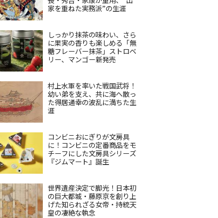
家を重ねた実務派”の生涯
しっかり抹茶の味わい、さら
に果実の香りも楽しめる「無
糖フレーバー抹茶」ストロベ
リー、マンゴー新発売
村上水軍を率いた戦国武将！
幼い弟を支え、共に海へ散っ
た得居通幸の波乱に満ちた生
涯
コンビニおにぎりが文房具
に！コンビニの定番商品をモ
チーフにした文房具シリーズ
『ジムマート』誕生
世界遺産決定で脚光！日本初
の巨大都城・藤原京を創り上
げた知られざる女帝・持統天
皇の凄絶な執念