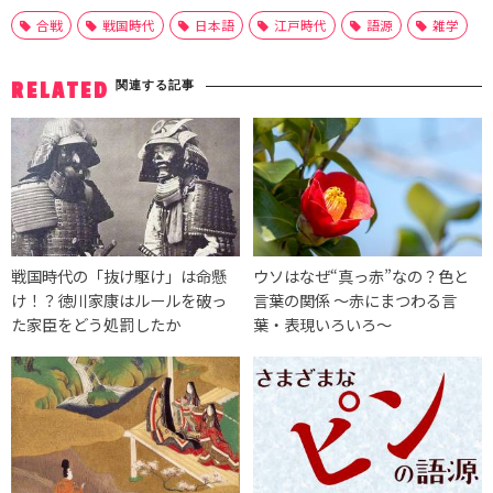
合戦
戦国時代
日本語
江戸時代
語源
雑学
関連する記事
RELATED
戦国時代の「抜け駆け」は命懸
ウソはなぜ“真っ赤”なの？色と
け！？徳川家康はルールを破っ
言葉の関係 ～赤にまつわる言
た家臣をどう処罰したか
葉・表現いろいろ～