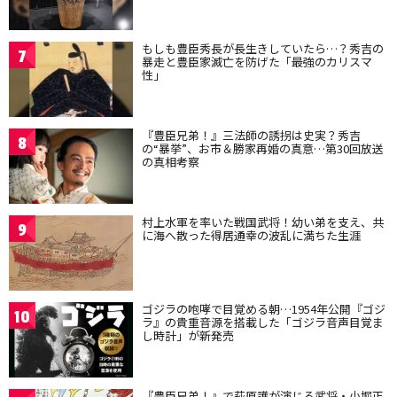
もしも豊臣秀長が長生きしていたら…？秀吉の
7
暴走と豊臣家滅亡を防げた「最強のカリスマ
性」
『豊臣兄弟！』三法師の誘拐は史実？秀吉
8
の“暴挙”、お市＆勝家再婚の真意…第30回放送
の真相考察
村上水軍を率いた戦国武将！幼い弟を支え、共
9
に海へ散った得居通幸の波乱に満ちた生涯
ゴジラの咆哮で目覚める朝…1954年公開『ゴジ
10
ラ』の貴重音源を搭載した「ゴジラ音声目覚ま
し時計」が新発売
『豊臣兄弟！』で萩原護が演じる武将・小堀正