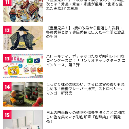
11
次とは？秀長・秀吉・家康が重用、“出家を重
ねた実務派”の生涯
【豊臣兄弟！】2度の改易から復活した武将・
12
多賀秀種とは？豊臣秀長に仕えた半年間と波乱
の生涯
ハローキティ、ポチャッコたちが昭和レトロな
13
コインケースに！「サンリオキャラクターズ コ
インケース」第２弾
しっかり抹茶の味わい、さらに果実の香りも楽
14
しめる「無糖フレーバー抹茶」ストロベリー、
マンゴー新発売
日本の四季折々の植物や情景を描くことに相応
15
しい色を集めた水彩色鉛筆『色辞典』が新発
売！