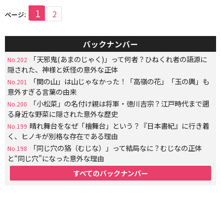
1
2
ページ:
バックナンバー
「天邪鬼(あまのじゃく)」って何者？ひねくれ者の語源に
No.202
隠された、神様と妖怪の意外な正体
「関の山」は山じゃなかった！「高嶺の花」「玉の輿」も
No.201
意外すぎる言葉の由来
「小松菜」の名付け親は将軍・徳川吉宗？江戸時代まで遡
No.200
る身近な野菜に隠された意外な歴史
晴れ舞台をなぜ「檜舞台」という？『日本書紀』に行き着
No.199
く、ヒノキが別格な存在である理由
「同じ穴の狢（むじな）」って結局なに？むじなの正体
No.198
と“同じ穴”になった意外な理由
すべてのバックナンバー