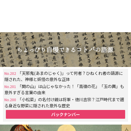
「天邪鬼(あまのじゃく)」って何者？ひねくれ者の語源に
No.202
隠された、神様と妖怪の意外な正体
「関の山」は山じゃなかった！「高嶺の花」「玉の輿」も
No.201
意外すぎる言葉の由来
「小松菜」の名付け親は将軍・徳川吉宗？江戸時代まで遡
No.200
る身近な野菜に隠された意外な歴史
バックナンバー