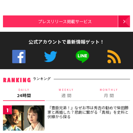
プレスリリース掲載サービス
公式アカウントで最新情報ゲット！
ランキング
RANKING
DAILY
WEEKLY
MONTHLY
24時間
週 間
月 間
『豊臣兄弟！』なぜお市は秀吉の勧めで柴田勝
1
家と再婚した？悲劇に繋がる「真相」を史料と
伏線から探る