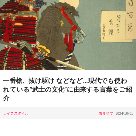
一番槍、抜け駆け などなど…現代でも使わ
れている”武士の文化”に由来する言葉をご紹
介
ライフスタイル
雲川ゆず
2024/10/01