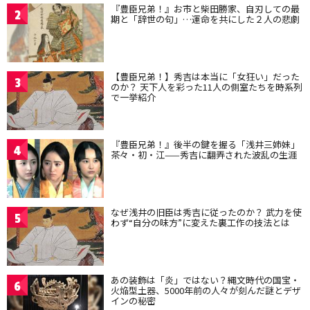
『豊臣兄弟！』お市と柴田勝家、自刃しての最
2
期と「辞世の句」…運命を共にした２人の悲劇
【豊臣兄弟！】秀吉は本当に「女狂い」だった
3
のか？ 天下人を彩った11人の側室たちを時系列
で一挙紹介
『豊臣兄弟！』後半の鍵を握る「浅井三姉妹」
4
茶々・初・江——秀吉に翻弄された波乱の生涯
なぜ浅井の旧臣は秀吉に従ったのか？ 武力を使
5
わず“自分の味方”に変えた裏工作の技法とは
あの装飾は「炎」ではない？縄文時代の国宝・
6
火焔型土器、5000年前の人々が刻んだ謎とデザ
インの秘密