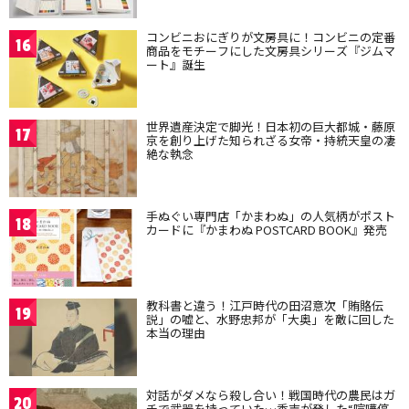
コンビニおにぎりが文房具に！コンビニの定番
16
商品をモチーフにした文房具シリーズ『ジムマ
ート』誕生
世界遺産決定で脚光！日本初の巨大都城・藤原
17
京を創り上げた知られざる女帝・持統天皇の凄
絶な執念
手ぬぐい専門店「かまわぬ」の人気柄がポスト
18
カードに『かまわぬ POSTCARD BOOK』発売
教科書と違う！江戸時代の田沼意次「賄賂伝
19
説」の嘘と、水野忠邦が「大奥」を敵に回した
本当の理由
対話がダメなら殺し合い！戦国時代の農民はガ
20
チで武器を持っていた…秀吉が発した“喧嘩停