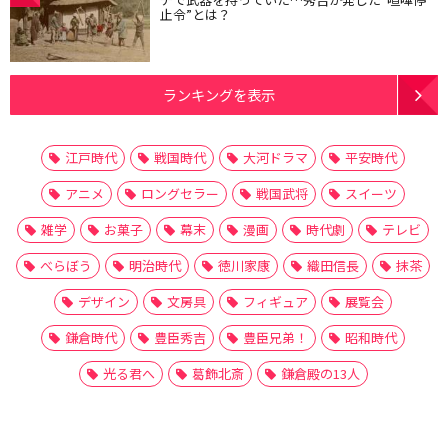
止令”とは？
ランキングを表示
江戸時代
戦国時代
大河ドラマ
平安時代
アニメ
ロングセラー
戦国武将
スイーツ
雑学
お菓子
幕末
漫画
時代劇
テレビ
べらぼう
明治時代
徳川家康
織田信長
抹茶
デザイン
文房具
フィギュア
展覧会
鎌倉時代
豊臣秀吉
豊臣兄弟！
昭和時代
光る君へ
葛飾北斎
鎌倉殿の13人