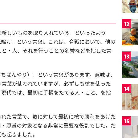
12
て新しいものを取り入れている」といったよう
先駆け」という言葉。これは、合戦において、他の
こと・人、それを行うことの名誉などを指した言
13
いちばんやり）」という言葉があります。意味は、
う言葉が使われていますが、必ずしも槍を使った
14
。現代では、最初に手柄をたてる人・こと、を指
われた言葉で、敵に対して最初に槍で勝利をあげた
15
割・恩賞の対象となる非常に重要な役割でした。だ
反も起きました。