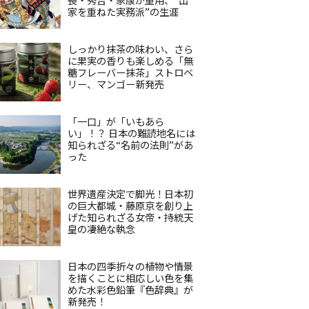
家を重ねた実務派”の生涯
しっかり抹茶の味わい、さら
に果実の香りも楽しめる「無
糖フレーバー抹茶」ストロベ
リー、マンゴー新発売
「一口」が「いもあら
い」！？ 日本の難読地名には
知られざる“名前の法則”があ
った
世界遺産決定で脚光！日本初
の巨大都城・藤原京を創り上
げた知られざる女帝・持統天
皇の凄絶な執念
日本の四季折々の植物や情景
を描くことに相応しい色を集
めた水彩色鉛筆『色辞典』が
新発売！