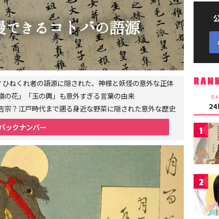
RAN
者？ひねくれ者の語源に隠された、神様と妖怪の意外な正体
嶺の花」「玉の輿」も意外すぎる言葉の由来
DA
2
吉宗？江戸時代まで遡る身近な野菜に隠された意外な歴史
バックナンバー
1
2