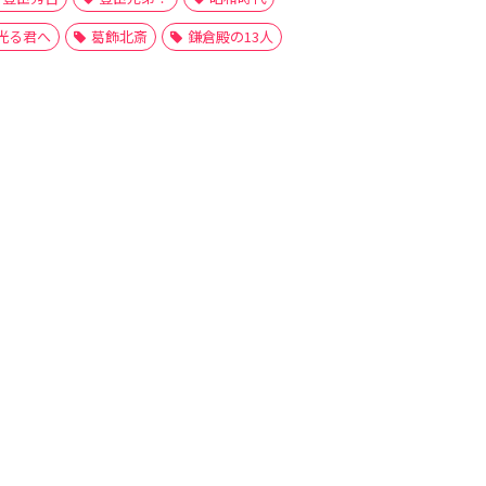
光る君へ
葛飾北斎
鎌倉殿の13人