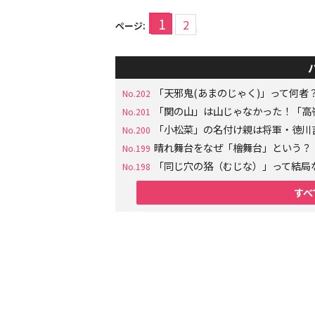
1
2
ページ:
「天邪鬼(あまのじゃく)」って何
No.202
「関の山」は山じゃなかった！「高
No.201
「小松菜」の名付け親は将軍・徳川
No.200
晴れ舞台をなぜ「檜舞台」という？
No.199
「同じ穴の狢（むじな）」って結局
No.198
すべ