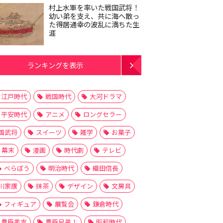
村上水軍を率いた戦国武将！
幼い弟を支え、共に海へ散っ
た得居通幸の波乱に満ちた生
涯
ランキングを表示
江戸時代
戦国時代
大河ドラマ
平安時代
アニメ
ロングセラー
国武将
スイーツ
雑学
お菓子
幕末
漫画
時代劇
テレビ
べらぼう
明治時代
織田信長
川家康
抹茶
デザイン
文房具
フィギュア
展覧会
鎌倉時代
豊臣秀吉
豊臣兄弟！
昭和時代