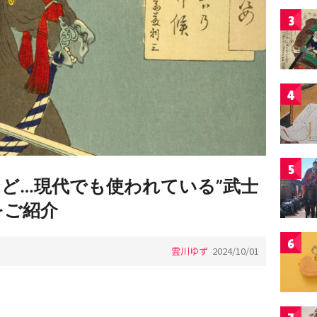
3
4
5
など…現代でも使われている”武士
をご紹介
6
雲川ゆず
2024/10/01