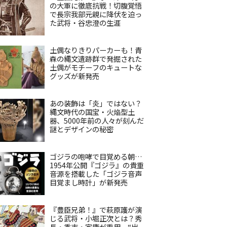
の大軍に徹底抗戦！切腹覚悟
で長宗我部元親に降伏を迫っ
た武将・谷忠澄の生涯
土偶なりきりパーカーも！青
森の縄文遺跡群で発掘された
土偶がモチーフのキュートな
グッズが新発売
あの装飾は「炎」ではない？
縄文時代の国宝・火焔型土
器、5000年前の人々が刻んだ
謎とデザインの秘密
ゴジラの咆哮で目覚める朝…
1954年公開『ゴジラ』の貴重
音源を搭載した「ゴジラ音声
目覚まし時計」が新発売
『豊臣兄弟！』で萩原護が演
じる武将・小堀正次とは？秀
長・秀吉・家康が重用、“出