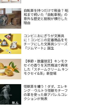
自転車を持つだけで税金？ 昭
和まで続いた「自転車税」の
意外な歴史と脱税が横行した
理由
コンビニおにぎりが文房具
に！コンビニの定番商品をモ
チーフにした文房具シリーズ
『ジムマート』誕生
【季節・数量限定】キンモク
セイの香りを天然精油で再現
した「スチームクリーム キン
モクセイ&茶」新登場
怪獣革を纏う！ダダ、エレキ
ング…ウルトラ怪獣モチーフ
の革を使った新アパレルコレ
クションが発表