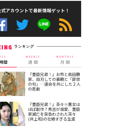
公式アカウントで最新情報ゲット！
ランキング
KING
ILY
WEEKLY
MONTHLY
4時間
週 間
月 間
『豊臣兄弟！』お市と柴田勝
家、自刃しての最期と「辞世
の句」…運命を共にした２人
の悲劇
『豊臣兄弟！』茶々＝悪女は
ほぼ創作？秀吉が溺愛、豊臣
家滅亡を背負わされた茶々
(井上和)の壮絶すぎる生涯