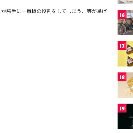
人が勝手に一番槍の役割をしてしまう、等が挙げ
16
17
18
19