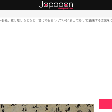
一番槍、抜け駆け などなど…現代でも使われている”武士の文化”に由来する言葉を