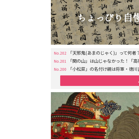
「天邪鬼(あまのじゃく)」って何
No.202
「関の山」は山じゃなかった！「高
No.201
「小松菜」の名付け親は将軍・徳川
No.200