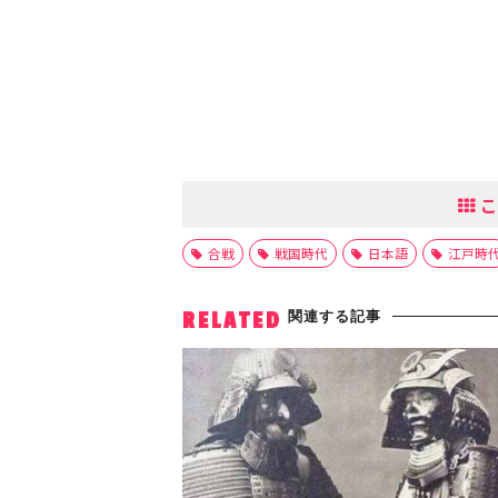
こ
合戦
戦国時代
日本語
江戸時
関連する記事
RELATED