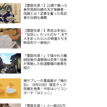
【豊臣兄弟！】22歳で散った
長宗我部元親の天才後継者・
信親とは？武勇を奮った若武
者の壮絶な最期
【豊臣兄弟！】秀吉は本当に
「女狂い」だったのか？ 天下
人を彩った11人の側室たちを
時系列で一挙紹介
『豊臣兄弟！』で描かれた織
田信長の道普請は史実？信長
が実施した街道整備の施策を
紹介
鳩サブレーの豊島屋が『鳩の
日』（8月10日）限定グッズ
詳細を発表！今年はシリコン
ポーチ「はとっこ」
『豊臣兄弟！』小一郎の5万