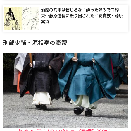
酒席の約束は信じるな！酔った弾みで口約
束…藤原道長に振り回された平安貴族・藤原
実資
刑部少輔・源相奉の憂鬱
「やだなぁ、何とかサボれないかな……」相奉の憂鬱（イメージ）