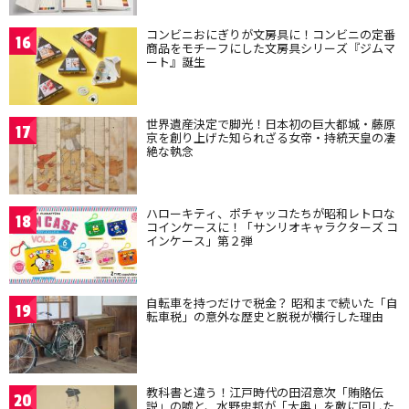
コンビニおにぎりが文房具に！コンビニの定番
16
商品をモチーフにした文房具シリーズ『ジムマ
ート』誕生
世界遺産決定で脚光！日本初の巨大都城・藤原
17
京を創り上げた知られざる女帝・持統天皇の凄
絶な執念
ハローキティ、ポチャッコたちが昭和レトロな
18
コインケースに！「サンリオキャラクターズ コ
インケース」第２弾
自転車を持つだけで税金？ 昭和まで続いた「自
19
転車税」の意外な歴史と脱税が横行した理由
教科書と違う！江戸時代の田沼意次「賄賂伝
20
説」の嘘と、水野忠邦が「大奥」を敵に回した