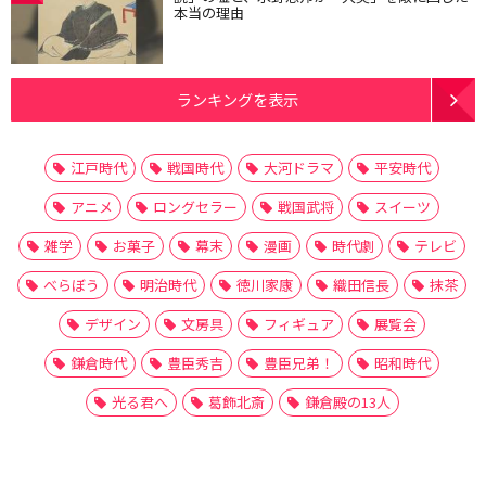
本当の理由
ランキングを表示
江戸時代
戦国時代
大河ドラマ
平安時代
アニメ
ロングセラー
戦国武将
スイーツ
雑学
お菓子
幕末
漫画
時代劇
テレビ
べらぼう
明治時代
徳川家康
織田信長
抹茶
デザイン
文房具
フィギュア
展覧会
鎌倉時代
豊臣秀吉
豊臣兄弟！
昭和時代
光る君へ
葛飾北斎
鎌倉殿の13人