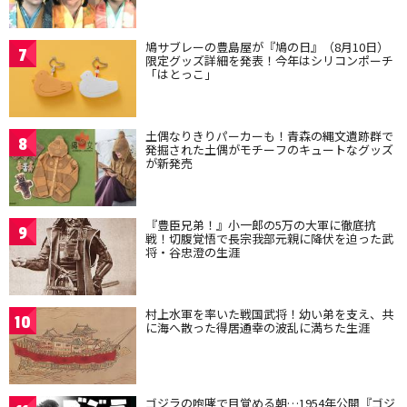
鳩サブレーの豊島屋が『鳩の日』（8月10日）
7
限定グッズ詳細を発表！今年はシリコンポーチ
「はとっこ」
土偶なりきりパーカーも！青森の縄文遺跡群で
8
発掘された土偶がモチーフのキュートなグッズ
が新発売
『豊臣兄弟！』小一郎の5万の大軍に徹底抗
9
戦！切腹覚悟で長宗我部元親に降伏を迫った武
将・谷忠澄の生涯
村上水軍を率いた戦国武将！幼い弟を支え、共
10
に海へ散った得居通幸の波乱に満ちた生涯
ゴジラの咆哮で目覚める朝…1954年公開『ゴジ