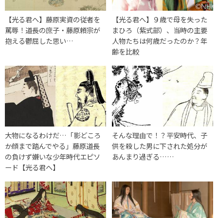
【光る君へ】藤原実資の従者を
【光る君へ】９歳で母を失った
罵辱！道長の庶子・藤原頼宗が
まひろ（紫式部）、当時の主要
抱える鬱屈した思い…
人物たちは何歳だったのか？年
齢を比較
大物になるわけだ…「影どころ
そんな理由で！？平安時代、子
か顔まで踏んでやる」藤原道長
供を殺した男に下された処分が
の負けず嫌いな少年時代エピソ
あんまり過ぎる……
ード【光る君へ】