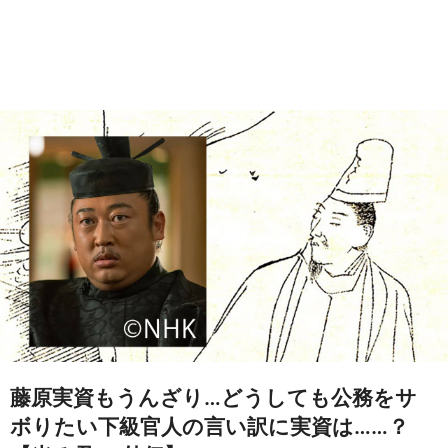
藤原実資もうんざり…どうしても公務をサ
ボりたい下級官人の言い訳に実資は……？