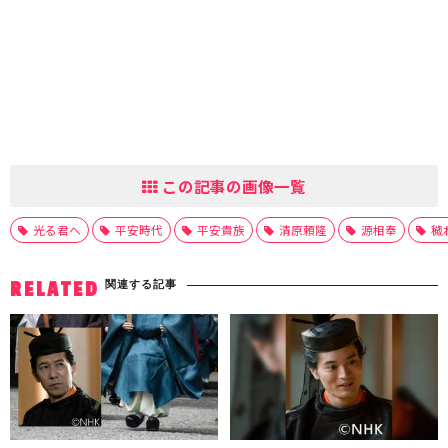
この記事の画像一覧
光る君へ
平安時代
平安貴族
清原頼隆
源相奉
穢
関連する記事
RELATED