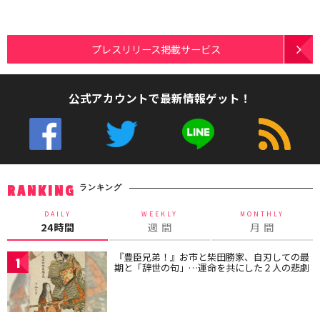
プレスリリース掲載サービス
公式アカウントで最新情報ゲット！
ランキング
RANKING
DAILY
WEEKLY
MONTHLY
24時間
週 間
月 間
『豊臣兄弟！』お市と柴田勝家、自刃しての最
1
期と「辞世の句」…運命を共にした２人の悲劇