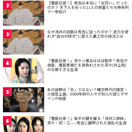
【豊臣兄弟！】秀吉は本当に「女狂い」だった
2
のか？ 天下人を彩った11人の側室たちを時系列
で一挙紹介
なぜ浅井の旧臣は秀吉に従ったのか？ 武力を使
3
わず“自分の味方”に変えた裏工作の技法とは
『豊臣兄弟！』茶々＝悪女はほぼ創作？秀吉が
4
溺愛、豊臣家滅亡を背負わされた茶々(井上和)
の壮絶すぎる生涯
あの装飾は「炎」ではない？縄文時代の国宝・
5
火焔型土器、5000年前の人々が刻んだ謎とデザ
インの秘密
『豊臣兄弟！』後半の鍵を握る「浅井三姉妹」
6
茶々・初・江——秀吉に翻弄された波乱の生涯