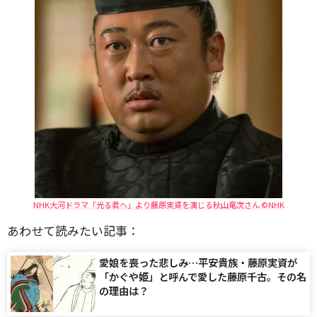
NHK大河ドラマ「光る君へ」より藤原実資を演じる秋山竜次さん ©NHK
あわせて読みたい記事：
愛娘を喪った悲しみ…平安貴族・藤原実資が
「かぐや姫」と呼んで愛した藤原千古。その名
の理由は？