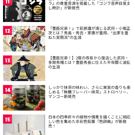
11
ラ』の貴重音源を搭載した「ゴジラ音声目覚ま
し時計」が新発売
『豊臣兄弟！』で萩原護が演じる武将・小堀正
12
次とは？秀長・秀吉・家康が重用、“出家を重
ねた実務派”の生涯
【豊臣兄弟！】2度の改易から復活した武将・
13
多賀秀種とは？豊臣秀長に仕えた半年間と波乱
の生涯
しっかり抹茶の味わい、さらに果実の香りも楽
14
しめる「無糖フレーバー抹茶」ストロベリー、
マンゴー新発売
日本の四季折々の植物や情景を描くことに相応
15
しい色を集めた水彩色鉛筆『色辞典』が新発
売！