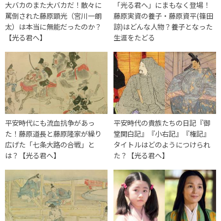
大バカのまた大バカだ！散々に
「光る君へ」にまもなく登場！
罵倒された藤原顕光（宮川一朗
藤原実資の養子・藤原資平(篠田
太）は本当に無能だったのか？
諒)はどんな人物？養子となった
【光る君へ】
生涯をたどる
平安時代にも流血抗争があっ
平安時代の貴族たちの日記『御
た！藤原道長と藤原隆家が繰り
堂関白記』『小右記』『権記』
広げた「七条大路の合戦」と
タイトルはどのようにつけられ
は？【光る君へ】
た？【光る君へ】