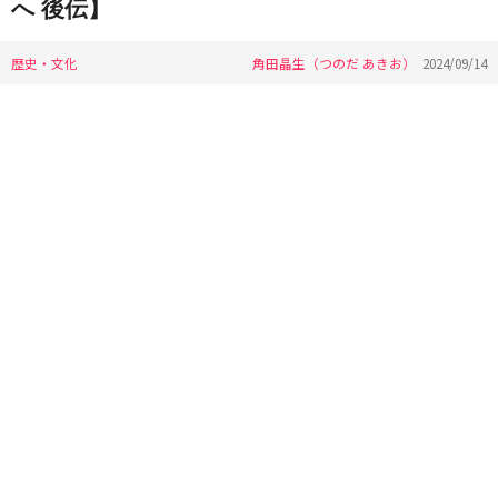
へ 後伝】
歴史・文化
角田晶生（つのだ あきお）
2024/09/14