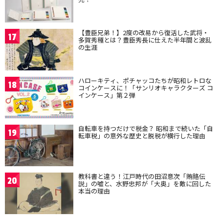
【豊臣兄弟！】2度の改易から復活した武将・
17
多賀秀種とは？豊臣秀長に仕えた半年間と波乱
の生涯
ハローキティ、ポチャッコたちが昭和レトロな
18
コインケースに！「サンリオキャラクターズ コ
インケース」第２弾
自転車を持つだけで税金？ 昭和まで続いた「自
19
転車税」の意外な歴史と脱税が横行した理由
教科書と違う！江戸時代の田沼意次「賄賂伝
20
説」の嘘と、水野忠邦が「大奥」を敵に回した
本当の理由