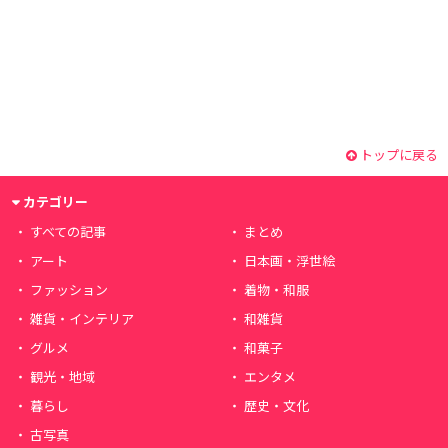
トップに戻る
カテゴリー
すべての記事
まとめ
アート
日本画・浮世絵
ファッション
着物・和服
雑貨・インテリア
和雑貨
グルメ
和菓子
観光・地域
エンタメ
暮らし
歴史・文化
古写真