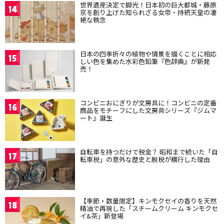
世界遺産決定で脚光！日本初の巨大都城・藤原
14
京を創り上げた知られざる女帝・持統天皇の凄
絶な執念
日本の四季折々の植物や情景を描くことに相応
15
しい色を集めた水彩色鉛筆『色辞典』が新発
売！
コンビニおにぎりが文房具に！コンビニの定番
16
商品をモチーフにした文房具シリーズ『ジムマ
ート』誕生
自転車を持つだけで税金？ 昭和まで続いた「自
17
転車税」の意外な歴史と脱税が横行した理由
【季節・数量限定】キンモクセイの香りを天然
18
精油で再現した「スチームクリーム キンモクセ
イ&茶」新登場