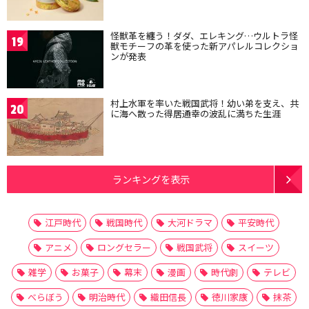
怪獣革を纏う！ダダ、エレキング…ウルトラ怪
19
獣モチーフの革を使った新アパレルコレクショ
ンが発表
村上水軍を率いた戦国武将！幼い弟を支え、共
20
に海へ散った得居通幸の波乱に満ちた生涯
ランキングを表示
江戸時代
戦国時代
大河ドラマ
平安時代
アニメ
ロングセラー
戦国武将
スイーツ
雑学
お菓子
幕末
漫画
時代劇
テレビ
べらぼう
明治時代
織田信長
徳川家康
抹茶