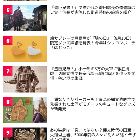
『豊臣兄弟！』で描かれた織田信長の道普請は
5
史実？信長が実施した街道整備の施策を紹介
鳩サブレーの豊島屋が『鳩の日』（8月10日）
6
限定グッズ詳細を発表！今年はシリコンポーチ
「はとっこ」
『豊臣兄弟！』小一郎の5万の大軍に徹底抗
7
戦！切腹覚悟で長宗我部元親に降伏を迫った武
将・谷忠澄の生涯
土偶なりきりパーカーも！青森の縄文遺跡群で
8
発掘された土偶がモチーフのキュートなグッズ
が新発売
あの装飾は「炎」ではない？縄文時代の国宝・
9
火焔型土器、5000年前の人々が刻んだ謎とデザ
インの秘密