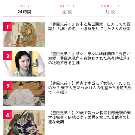
DAILY
WEEKLY
MONTHLY
24時間
週 間
月 間
『豊臣兄弟！』お市と柴田勝家、自刃しての最
1
期と「辞世の句」…運命を共にした２人の悲劇
『豊臣兄弟！』茶々＝悪女はほぼ創作？秀吉が
2
溺愛、豊臣家滅亡を背負わされた茶々(井上和)
の壮絶すぎる生涯
【豊臣兄弟！】秀吉は本当に「女狂い」だった
3
のか？ 天下人を彩った11人の側室たちを時系列
で一挙紹介
【豊臣兄弟！】22歳で散った長宗我部元親の天
4
才後継者・信親とは？武勇を奮った若武者の壮
絶な最期