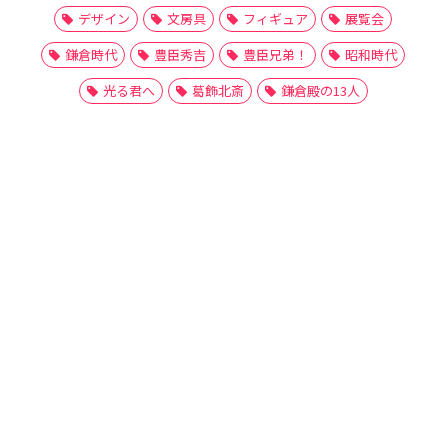
デザイン
文房具
フィギュア
展覧会
鎌倉時代
豊臣秀吉
豊臣兄弟！
昭和時代
光る君へ
葛飾北斎
鎌倉殿の13人