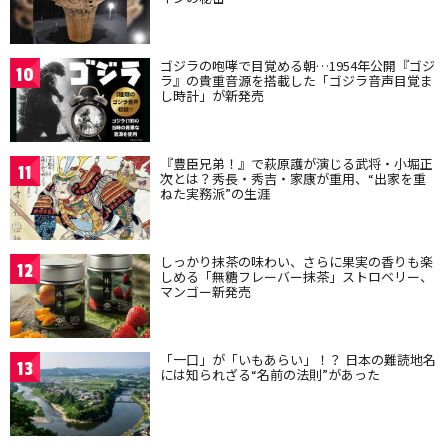
ゴジラの咆哮で目覚める朝…1954年公開『ゴジ
10
ラ』の貴重音源を搭載した「ゴジラ音声目覚ま
し時計」が新発売
『豊臣兄弟！』で萩原護が演じる武将・小堀正
11
次とは？秀長・秀吉・家康が重用、“出家を重
ねた実務派”の生涯
しっかり抹茶の味わい、さらに果実の香りも楽
12
しめる「無糖フレーバー抹茶」ストロベリー、
マンゴー新発売
「一口」が「いもあらい」！？ 日本の難読地名
13
には知られざる“名前の法則”があった