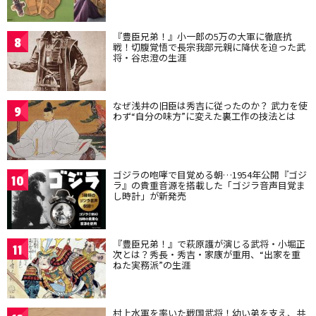
『豊臣兄弟！』小一郎の5万の大軍に徹底抗
8
戦！切腹覚悟で長宗我部元親に降伏を迫った武
将・谷忠澄の生涯
なぜ浅井の旧臣は秀吉に従ったのか？ 武力を使
9
わず“自分の味方”に変えた裏工作の技法とは
ゴジラの咆哮で目覚める朝…1954年公開『ゴジ
10
ラ』の貴重音源を搭載した「ゴジラ音声目覚ま
し時計」が新発売
『豊臣兄弟！』で萩原護が演じる武将・小堀正
11
次とは？秀長・秀吉・家康が重用、“出家を重
ねた実務派”の生涯
村上水軍を率いた戦国武将！幼い弟を支え、共