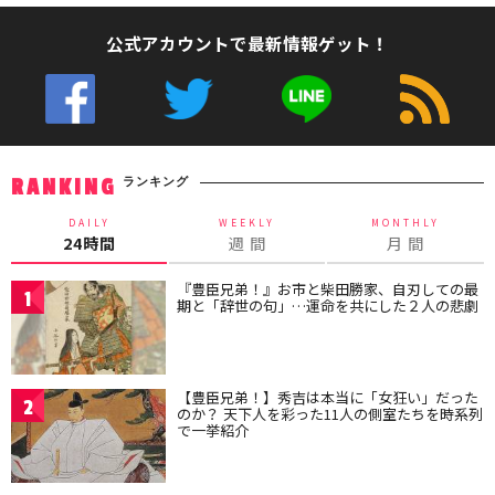
公式アカウントで最新情報ゲット！
ランキング
RANKING
DAILY
WEEKLY
MONTHLY
24時間
週 間
月 間
『豊臣兄弟！』お市と柴田勝家、自刃しての最
1
期と「辞世の句」…運命を共にした２人の悲劇
【豊臣兄弟！】秀吉は本当に「女狂い」だった
2
のか？ 天下人を彩った11人の側室たちを時系列
で一挙紹介