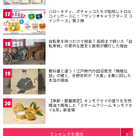
ハローキティ、ポチャッコたちが昭和レトロな
17
コインケースに！「サンリオキャラクターズ コ
インケース」第２弾
自転車を持つだけで税金？ 昭和まで続いた「自
18
転車税」の意外な歴史と脱税が横行した理由
教科書と違う！江戸時代の田沼意次「賄賂伝
19
説」の嘘と、水野忠邦が「大奥」を敵に回した
本当の理由
【季節・数量限定】キンモクセイの香りを天然
20
精油で再現した「スチームクリーム キンモクセ
イ&茶」新登場
ランキングを表示