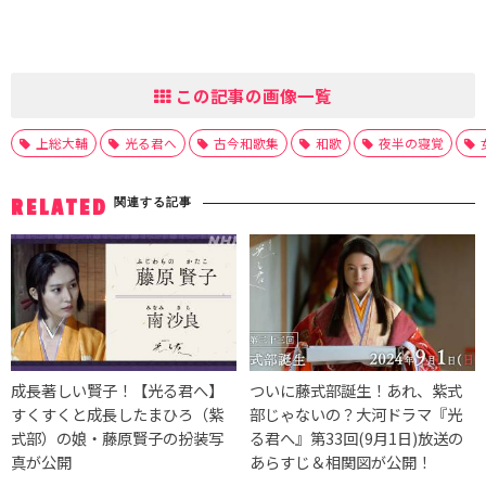
この記事の画像一覧
上総大輔
光る君へ
古今和歌集
和歌
夜半の寝覚
関連する記事
RELATED
成長著しい賢子！【光る君へ】
ついに藤式部誕生！あれ、紫式
すくすくと成長したまひろ（紫
部じゃないの？大河ドラマ『光
式部）の娘・藤原賢子の扮装写
る君へ』第33回(9月1日)放送の
真が公開
あらすじ＆相関図が公開！