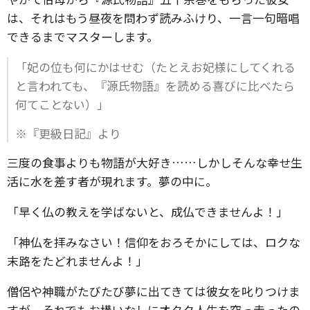
は、それはもう昼夜を問わず読みふけり、一言一句暗唱
できるまでマスターします。
「妃の位も何にかはせむ（たとえお妃様にしてくれる
と言われても、『源氏物語』を読める喜びに比べたら
何てことない）」
※『更級日記』より
三度の食事よりも物語が大好き……しかしそんな幸せ生
活に水を差す者が現れます。夢の中に。
「早く仏の教えを学ばないと、成仏できませんよ！」
「神仏を拝みなさい！信仰をおろそかにしては、ロクな
末路をたどれませんよ！」
僧侶や神職がたびたび夢に出てきては彼女を叱りつけま
すが、それでもお構いなしにオタク人生を突っ走ったの