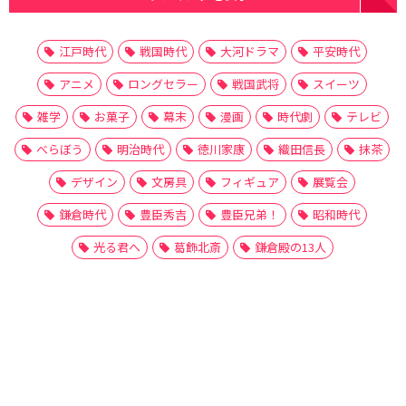
江戸時代
戦国時代
大河ドラマ
平安時代
アニメ
ロングセラー
戦国武将
スイーツ
雑学
お菓子
幕末
漫画
時代劇
テレビ
べらぼう
明治時代
徳川家康
織田信長
抹茶
デザイン
文房具
フィギュア
展覧会
鎌倉時代
豊臣秀吉
豊臣兄弟！
昭和時代
光る君へ
葛飾北斎
鎌倉殿の13人