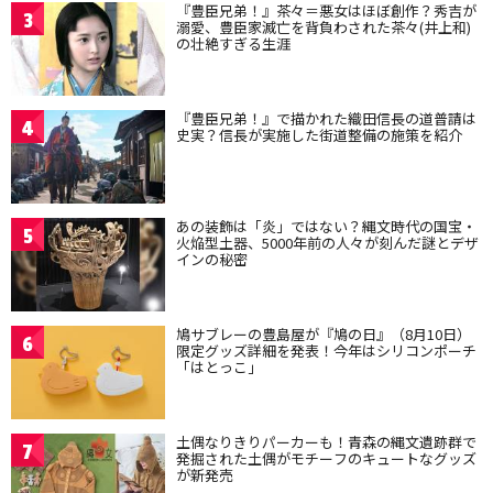
『豊臣兄弟！』茶々＝悪女はほぼ創作？秀吉が
3
溺愛、豊臣家滅亡を背負わされた茶々(井上和)
の壮絶すぎる生涯
『豊臣兄弟！』で描かれた織田信長の道普請は
4
史実？信長が実施した街道整備の施策を紹介
あの装飾は「炎」ではない？縄文時代の国宝・
5
火焔型土器、5000年前の人々が刻んだ謎とデザ
インの秘密
鳩サブレーの豊島屋が『鳩の日』（8月10日）
6
限定グッズ詳細を発表！今年はシリコンポーチ
「はとっこ」
土偶なりきりパーカーも！青森の縄文遺跡群で
7
発掘された土偶がモチーフのキュートなグッズ
が新発売