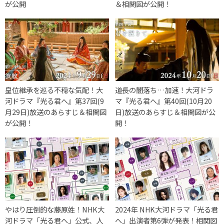
が公開
＆相関図が公開！
皇位継承を巡る不穏な気配！大
道長の闇落ち…加速！大河ドラ
河ドラマ『光る君へ』第37回(9
マ『光る君へ』第40回(10月20
月29日)放送のあらすじ＆相関図
日)放送のあらすじ＆相関図が公
が公開！
開！
やはり圧倒的な藤原姓！NHK大
2024年 NHK大河ドラマ「光る君
河ドラマ「光る君へ」公式、人
へ」出演者第6弾が発表！相関図