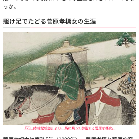
うか。
駆け足でたどる菅原孝標女の生涯
『石山寺縁起絵巻』より、馬に乗って参詣する菅原孝標女。