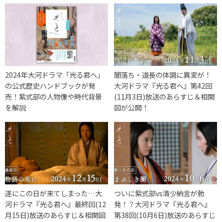
2024年大河ドラマ「光る君へ」
闇落ち・道長の体調に異変が！
の公式歴史ハンドブックが発
大河ドラマ『光る君へ』第42回
売！紫式部の人物像や時代背景
(11月3日)放送のあらすじ＆相関
を解説
図が公開！
遂にこの日が来てしまった…大
ついに紫式部vs清少納言が勃
河ドラマ『光る君へ』最終回(12
発！？大河ドラマ『光る君へ』
月15日)放送のあらすじ＆相関図
第38回(10月6日)放送のあらすじ