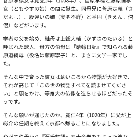
菅原孝標女は寛弘5年（1008年）、菅原孝標と藤原倫寧
女（ともやすの娘）の間に誕生。同母兄に菅原定義（さ
だよし）、腹違いの姉（実名不詳）と基円（きえん。僧
侶）などがいます。
学者の父を始め、継母は上総大輔（かずさのたいふ）と
呼ばれた歌人。母方の伯母は『蜻蛉日記』で知られる藤
原道綱母（役名は藤原寧子）と、まさに文学一家でし
た。
そんな中で育った彼女は幼いころから物語が大好きで、
それが高じて「この世の物語すべてを読ませてくださ
い」と願をかけ、等身大の仏像を造らせるほどだったそ
うです。
そんな願いが通じたのか、寛仁4年（1020年）に父が上
総介の任期を終えて京都へ帰ることになりました。
やがて伯母から『源氏物語』五十余巻をもらった彼女