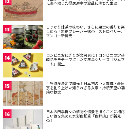
12
に海へ散った得居通幸の波乱に満ちた生涯
しっかり抹茶の味わい、さらに果実の香りも楽
13
しめる「無糖フレーバー抹茶」ストロベリー、
マンゴー新発売
コンビニおにぎりが文房具に！コンビニの定番
14
商品をモチーフにした文房具シリーズ『ジムマ
ート』誕生
世界遺産決定で脚光！日本初の巨大都城・藤原
15
京を創り上げた知られざる女帝・持統天皇の凄
絶な執念
日本の四季折々の植物や情景を描くことに相応
16
しい色を集めた水彩色鉛筆『色辞典』が新発
売！