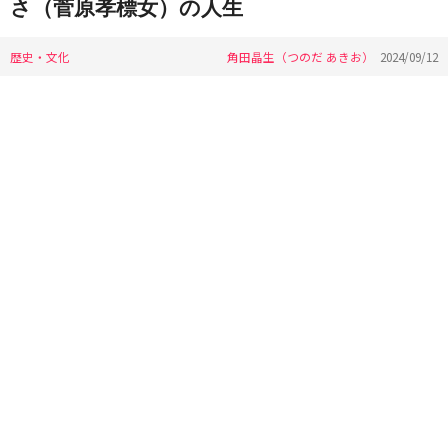
さ（菅原孝標女）の人生
歴史・文化
角田晶生（つのだ あきお）
2024/09/12