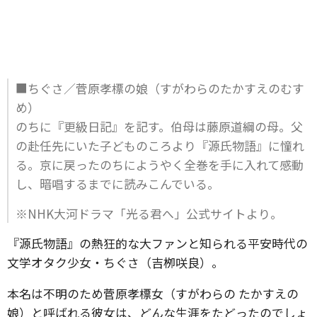
■ちぐさ／菅原孝標の娘（すがわらのたかすえのむす
め）
のちに『更級日記』を記す。伯母は藤原道綱の母。父
の赴任先にいた子どものころより『源氏物語』に憧れ
る。京に戻ったのちにようやく全巻を手に入れて感動
し、暗唱するまでに読みこんでいる。
※NHK大河ドラマ「光る君へ」公式サイトより。
『源氏物語』の熱狂的な大ファンと知られる平安時代の
文学オタク少女・ちぐさ（吉栁咲良）。
本名は不明のため菅原孝標女（すがわらの たかすえの
娘）と呼ばれる彼女は、どんな生涯をたどったのでしょ