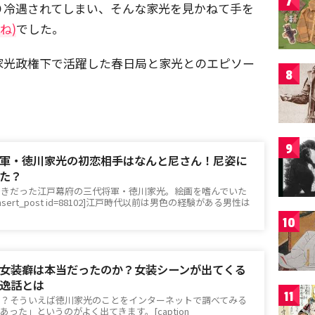
7
り冷遇されてしまい、そんな家光を見かねて手を
ね)
でした。
家光政権下で活躍した春日局と家光とのエピソー
8
9
軍・徳川家光の初恋相手はなんと尼さん！尼姿に
た？
好きだった江戸幕府の三代将軍・徳川家光。絵画を嗜んでいた
ert_post id=88102]江戸時代以前は男色の経験がある男性は
10
女装癖は本当だったのか？女装シーンが出てくる
逸話とは
11
」？そういえば徳川家光のことをインターネットで調べてみる
った」というのがよく出てきます。[caption