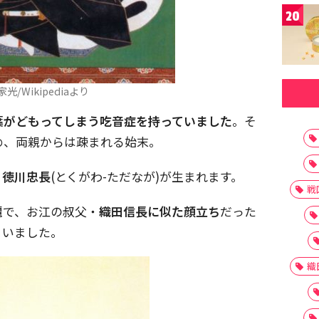
20
光/Wikipediaより
葉がどもってしまう吃音症を持っていました
。そ
め、両親からは疎まれる始末。
、
徳川忠長
(とくがわ-ただなが)が生まれます。
戦
麗
で、お江の叔父・
織田信長に似た顔立ち
だった
まいました。
織