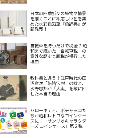
日本の四季折々の植物や情景
を描くことに相応しい色を集
めた水彩色鉛筆『色辞典』が
新発売！
自転車を持つだけで税金？ 昭
和まで続いた「自転車税」の
意外な歴史と脱税が横行した
理由
教科書と違う！江戸時代の田
沼意次「賄賂伝説」の嘘と、
水野忠邦が「大奥」を敵に回
した本当の理由
ハローキティ、ポチャッコた
ちが昭和レトロなコインケー
スに！「サンリオキャラクタ
ーズ コインケース」第２弾