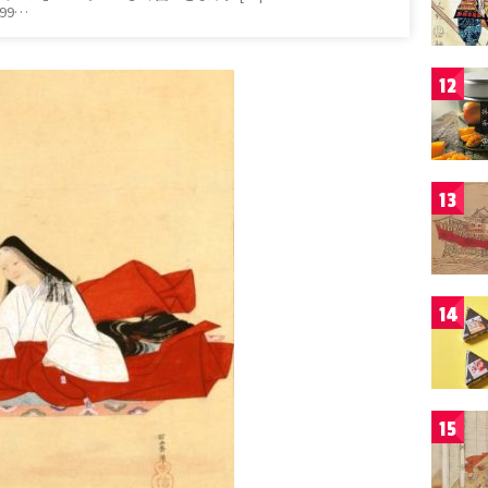
799…
12
13
14
15