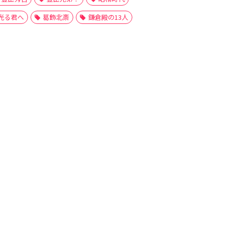
光る君へ
葛飾北斎
鎌倉殿の13人