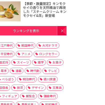
【季節・数量限定】キンモク
セイの香りを天然精油で再現
した「スチームクリーム キン
モクセイ&茶」新登場
ランキングを表示
江戸時代
戦国時代
大河ドラマ
平安時代
アニメ
ロングセラー
国武将
スイーツ
雑学
お菓子
幕末
漫画
時代劇
テレビ
べらぼう
明治時代
徳川家康
田信長
抹茶
デザイン
文房具
フィギュア
展覧会
鎌倉時代
豊臣秀吉
豊臣兄弟！
昭和時代