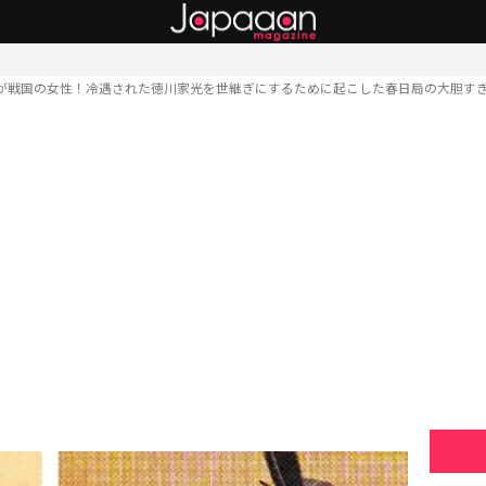
が戦国の女性！冷遇された徳川家光を世継ぎにするために起こした春日局の大胆す