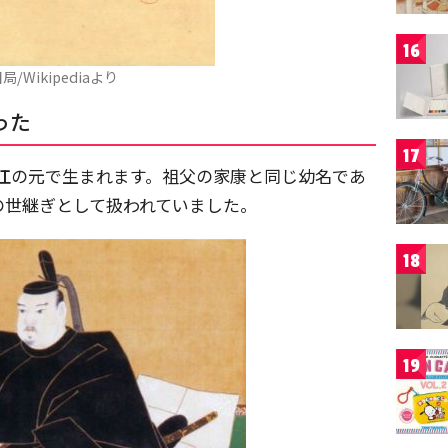
16
局/Wikipediaより
った
17
江
の元で生まれます。祖父の家康と同じ幼名であ
の世継ぎとして扱われていました。
18
19