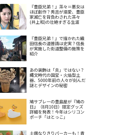
『豊臣兄弟！』茶々＝悪女は
ほぼ創作？秀吉が溺愛、豊臣
家滅亡を背負わされた茶々
(井上和)の壮絶すぎる生涯
『豊臣兄弟！』で描かれた織
田信長の道普請は史実？信長
が実施した街道整備の施策を
紹介
あの装飾は「炎」ではない？
縄文時代の国宝・火焔型土
器、5000年前の人々が刻んだ
謎とデザインの秘密
鳩サブレーの豊島屋が『鳩の
日』（8月10日）限定グッズ
詳細を発表！今年はシリコン
ポーチ「はとっこ」
土偶なりきりパーカーも！青