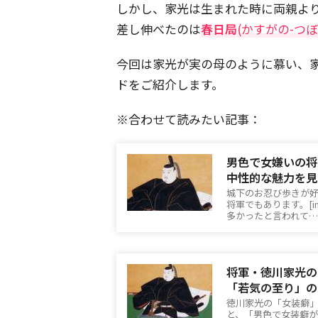
しかし、家光は生まれた時に両親よ
差し伸べたのは
春日局
(かすがの-つぼ
今回は家光が実の母のように慕い、
ドをご紹介します。
※合わせて読みたい記事：
男色で女嫌いの将
中性的な魅力を見
城下のお忍び歩きが
将軍でもあります。[ins
多かったと言われて…
将軍・徳川家光の
「若気の至り」の
徳川家光の「女装癖
と、「男色で女装癖があ