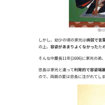
徳川家
しかし、幼少の頃の家光は
病弱で言
の上、
容姿があまりよくなかった
た
そんな中慶長11年(1606)に家光の弟
忠長は家光と違って
利発的で容姿端
ので、両親の愛は忠長に注がれてし