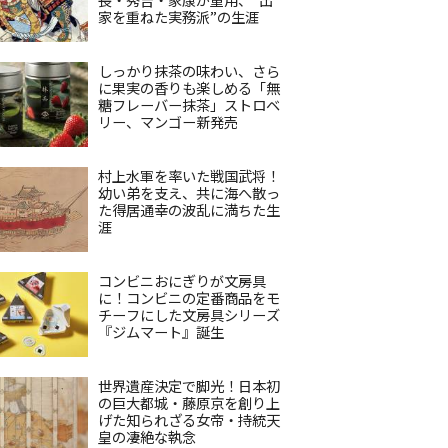
家を重ねた実務派”の生涯
しっかり抹茶の味わい、さら
に果実の香りも楽しめる「無
糖フレーバー抹茶」ストロベ
リー、マンゴー新発売
村上水軍を率いた戦国武将！
幼い弟を支え、共に海へ散っ
た得居通幸の波乱に満ちた生
涯
コンビニおにぎりが文房具
に！コンビニの定番商品をモ
チーフにした文房具シリーズ
『ジムマート』誕生
世界遺産決定で脚光！日本初
の巨大都城・藤原京を創り上
げた知られざる女帝・持統天
皇の凄絶な執念