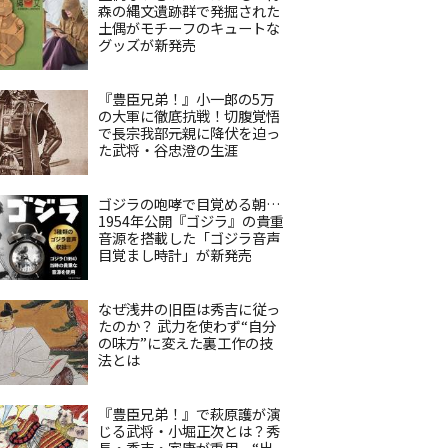
森の縄文遺跡群で発掘された
土偶がモチーフのキュートな
グッズが新発売
『豊臣兄弟！』小一郎の5万
の大軍に徹底抗戦！切腹覚悟
で長宗我部元親に降伏を迫っ
た武将・谷忠澄の生涯
ゴジラの咆哮で目覚める朝…
1954年公開『ゴジラ』の貴重
音源を搭載した「ゴジラ音声
目覚まし時計」が新発売
なぜ浅井の旧臣は秀吉に従っ
たのか？ 武力を使わず“自分
の味方”に変えた裏工作の技
法とは
『豊臣兄弟！』で萩原護が演
じる武将・小堀正次とは？秀
長・秀吉・家康が重用、“出