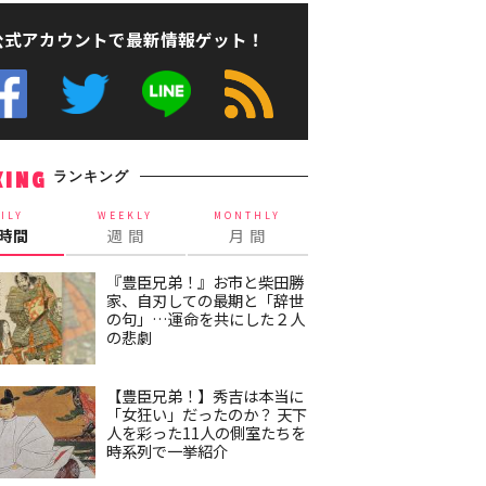
公式アカウントで最新情報ゲット！
ランキング
KING
ILY
WEEKLY
MONTHLY
4時間
週 間
月 間
『豊臣兄弟！』お市と柴田勝
家、自刃しての最期と「辞世
の句」…運命を共にした２人
の悲劇
【豊臣兄弟！】秀吉は本当に
「女狂い」だったのか？ 天下
人を彩った11人の側室たちを
時系列で一挙紹介