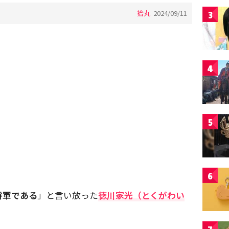
拾丸
2024/09/11
3
4
5
6
将軍である
」と言い放った
徳川家光（とくがわい