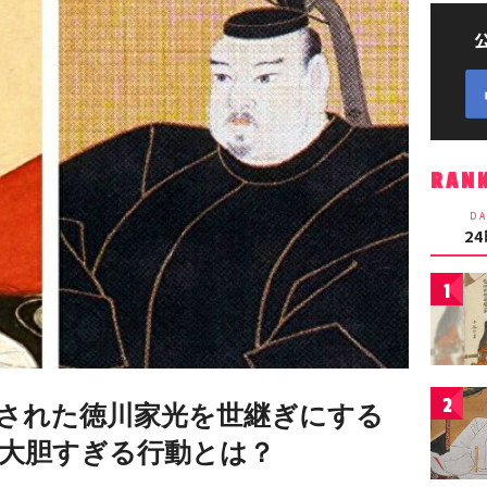
RAN
DA
2
1
2
された徳川家光を世継ぎにする
大胆すぎる行動とは？