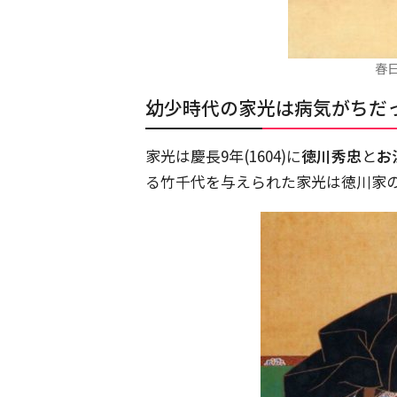
春日
幼少時代の家光は病気がちだ
家光は慶長9年(1604)に
徳川秀忠
と
お
る竹千代を与えられた家光は徳川家