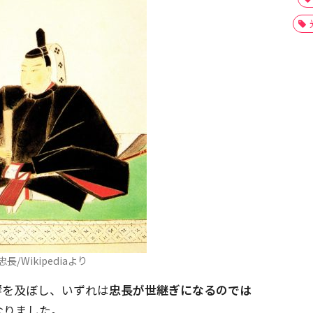
長/Wikipediaより
響を及ぼし、いずれは
忠長が世継ぎになるのでは
なりました。