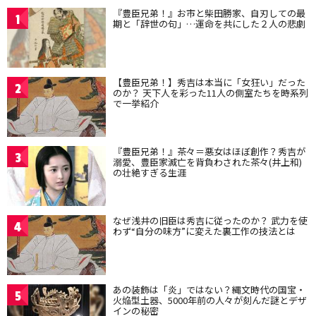
『豊臣兄弟！』お市と柴田勝家、自刃しての最
1
期と「辞世の句」…運命を共にした２人の悲劇
【豊臣兄弟！】秀吉は本当に「女狂い」だった
2
のか？ 天下人を彩った11人の側室たちを時系列
で一挙紹介
『豊臣兄弟！』茶々＝悪女はほぼ創作？秀吉が
3
溺愛、豊臣家滅亡を背負わされた茶々(井上和)
の壮絶すぎる生涯
なぜ浅井の旧臣は秀吉に従ったのか？ 武力を使
4
わず“自分の味方”に変えた裏工作の技法とは
あの装飾は「炎」ではない？縄文時代の国宝・
5
火焔型土器、5000年前の人々が刻んだ謎とデザ
インの秘密