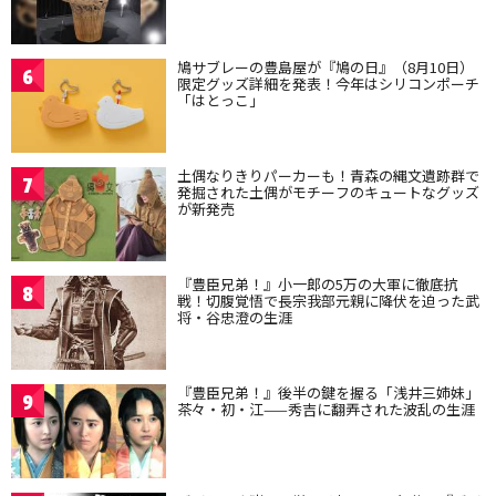
鳩サブレーの豊島屋が『鳩の日』（8月10日）
6
限定グッズ詳細を発表！今年はシリコンポーチ
「はとっこ」
土偶なりきりパーカーも！青森の縄文遺跡群で
7
発掘された土偶がモチーフのキュートなグッズ
が新発売
『豊臣兄弟！』小一郎の5万の大軍に徹底抗
8
戦！切腹覚悟で長宗我部元親に降伏を迫った武
将・谷忠澄の生涯
『豊臣兄弟！』後半の鍵を握る「浅井三姉妹」
9
茶々・初・江——秀吉に翻弄された波乱の生涯