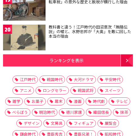
19
転車税」の意外な歴史と脱税が横行した理由
教科書と違う！江戸時代の田沼意次「賄賂伝
20
説」の嘘と、水野忠邦が「大奥」を敵に回した
本当の理由
ランキングを表示
江戸時代
戦国時代
大河ドラマ
平安時代
アニメ
ロングセラー
戦国武将
スイーツ
雑学
お菓子
幕末
漫画
時代劇
テレビ
べらぼう
明治時代
徳川家康
織田信長
抹茶
デザイン
文房具
フィギュア
展覧会
鎌倉時代
豊臣秀吉
豊臣兄弟！
昭和時代