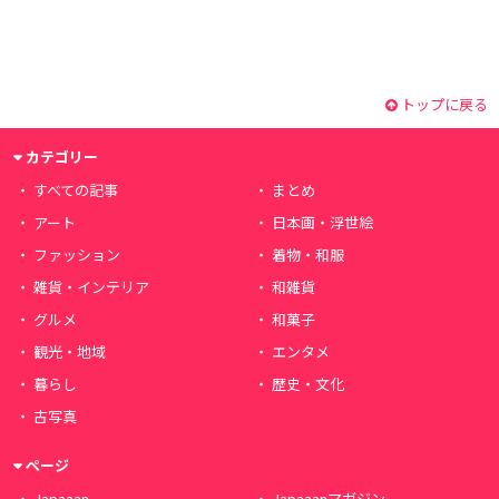
トップに戻る
カテゴリー
すべての記事
まとめ
アート
日本画・浮世絵
ファッション
着物・和服
雑貨・インテリア
和雑貨
グルメ
和菓子
観光・地域
エンタメ
暮らし
歴史・文化
古写真
ページ
Japaaan
Japaaanマガジン