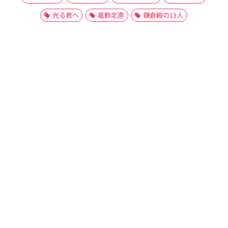
光る君へ
葛飾北斎
鎌倉殿の13人