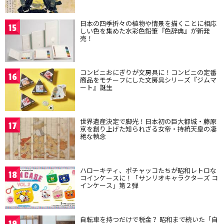
日本の四季折々の植物や情景を描くことに相応
15
しい色を集めた水彩色鉛筆『色辞典』が新発
売！
コンビニおにぎりが文房具に！コンビニの定番
16
商品をモチーフにした文房具シリーズ『ジムマ
ート』誕生
世界遺産決定で脚光！日本初の巨大都城・藤原
17
京を創り上げた知られざる女帝・持統天皇の凄
絶な執念
ハローキティ、ポチャッコたちが昭和レトロな
18
コインケースに！「サンリオキャラクターズ コ
インケース」第２弾
自転車を持つだけで税金？ 昭和まで続いた「自