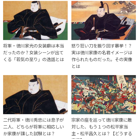
将軍・徳川家光の女装癖は本当
怒り狂い刀を振り回す暴挙！？
だったのか？女装シーンが出て
実は徳川家康の名君イメージは
くる「若気の至り」の逸話とは
作られたものだった。その実像
とは
二代将軍・徳川秀忠には息子が
宗家の座を巡って徳川家康に敵
二人、どちらが将軍に相応しい
対した、もう１つの松平家当
か家康が課した試験とは？
主・松平昌久とは？【どうする