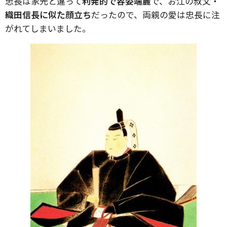
忠長は家光と違って
利発的で容姿端麗
で、お江の叔父・
織田信長に似た顔立ち
だったので、両親の愛は忠長に注
がれてしまいました。