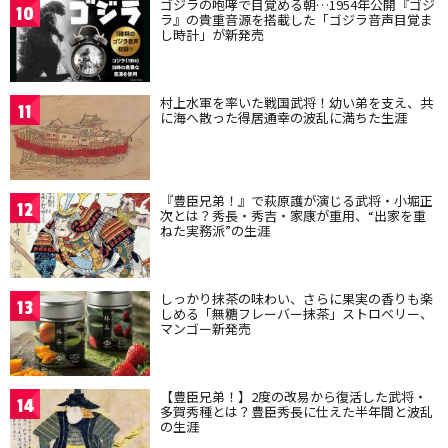
ゴジラの咆哮で目覚める朝…1954年公開『ゴジ
10
ラ』の貴重音源を搭載した「ゴジラ音声目覚ま
し時計」が新発売
村上水軍を率いた戦国武将！幼い弟を支え、共
11
に海へ散った得居通幸の波乱に満ちた生涯
『豊臣兄弟！』で萩原護が演じる武将・小堀正
12
次とは？秀長・秀吉・家康が重用、“出家を重
ねた実務派”の生涯
しっかり抹茶の味わい、さらに果実の香りも楽
13
しめる「無糖フレーバー抹茶」ストロベリー、
マンゴー新発売
【豊臣兄弟！】2度の改易から復活した武将・
14
多賀秀種とは？豊臣秀長に仕えた半年間と波乱
の生涯