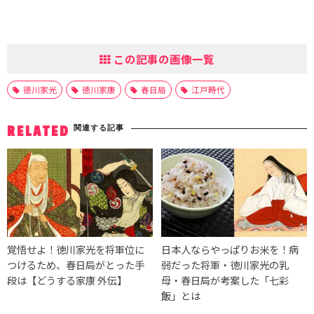
この記事の画像一覧
徳川家光
徳川家康
春日局
江戸時代
関連する記事
RELATED
覚悟せよ！徳川家光を将軍位に
日本人ならやっぱりお米を！病
つけるため、春日局がとった手
弱だった将軍・徳川家光の乳
段は【どうする家康 外伝】
母・春日局が考案した「七彩
飯」とは