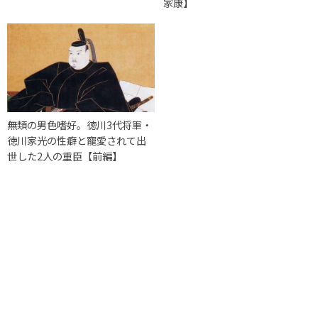
家康】
無類の男色嗜好。徳川3代将軍・
徳川家光の性癖と寵愛されて出
世した2人の重臣【前編】