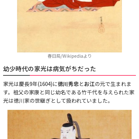
春日局/Wikipediaより
幼少時代の家光は病気がちだった
家光は慶長9年(1604)に
徳川秀忠
と
お江
の元で生まれま
す。祖父の家康と同じ幼名である竹千代を与えられた家
光は徳川家の世継ぎとして扱われていました。