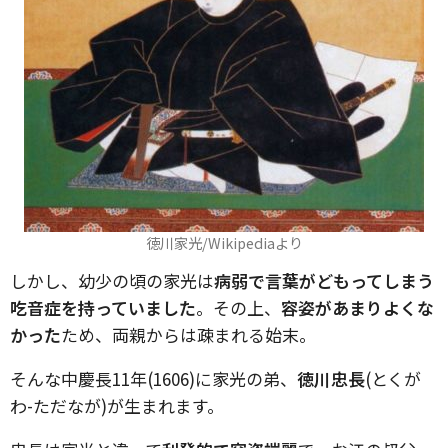
徳川家光/Wikipediaより
しかし、幼少の頃の家光は
病弱で言葉がどもってしまう
吃音症を持っていました
。その上、
容姿があまりよくな
かった
ため、両親からは疎まれる始末。
そんな中慶長11年(1606)に家光の弟、
徳川忠長
(とくが
わ-ただなが)が生まれます。