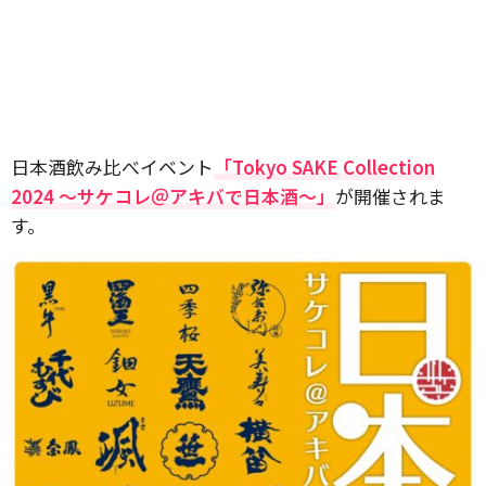
⽇本酒飲み⽐べイベント
「Tokyo SAKE Collection
2024 〜サケコレ＠アキバで日本酒〜」
が開催されま
す。