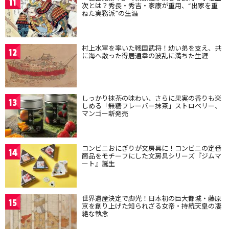
11
次とは？秀長・秀吉・家康が重用、“出家を重
ねた実務派”の生涯
村上水軍を率いた戦国武将！幼い弟を支え、共
12
に海へ散った得居通幸の波乱に満ちた生涯
しっかり抹茶の味わい、さらに果実の香りも楽
13
しめる「無糖フレーバー抹茶」ストロベリー、
マンゴー新発売
コンビニおにぎりが文房具に！コンビニの定番
14
商品をモチーフにした文房具シリーズ『ジムマ
ート』誕生
世界遺産決定で脚光！日本初の巨大都城・藤原
15
京を創り上げた知られざる女帝・持統天皇の凄
絶な執念