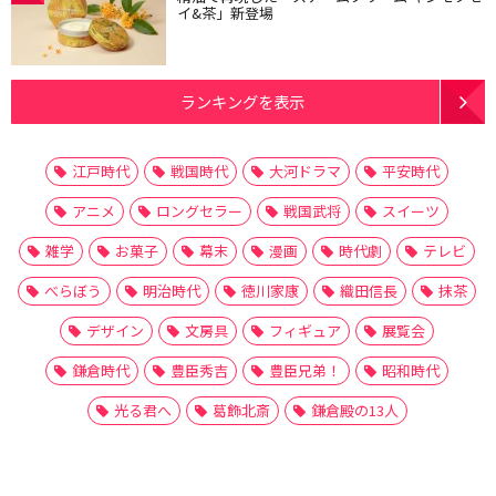
イ&茶」新登場
ランキングを表示
江戸時代
戦国時代
大河ドラマ
平安時代
アニメ
ロングセラー
戦国武将
スイーツ
雑学
お菓子
幕末
漫画
時代劇
テレビ
べらぼう
明治時代
徳川家康
織田信長
抹茶
デザイン
文房具
フィギュア
展覧会
鎌倉時代
豊臣秀吉
豊臣兄弟！
昭和時代
光る君へ
葛飾北斎
鎌倉殿の13人