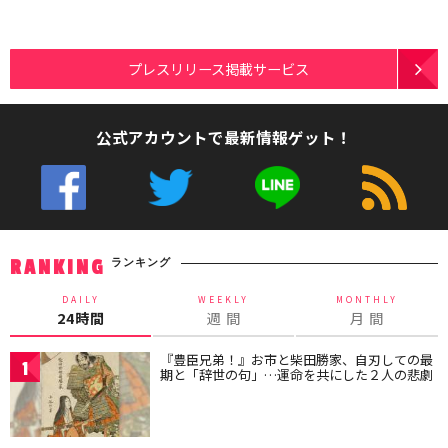
プレスリリース掲載サービス
公式アカウントで最新情報ゲット！
ランキング
RANKING
DAILY
WEEKLY
MONTHLY
24時間
週 間
月 間
『豊臣兄弟！』お市と柴田勝家、自刃しての最
1
期と「辞世の句」…運命を共にした２人の悲劇