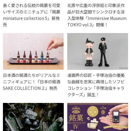
長く愛される伝統の銘菓を可愛
北斎や広重の浮世絵と印象派作
いサイズのミニチュアに「銘菓
品が巨大空間でシンクロする没
miniature collection 5」新発
入型体験「Immersive Museum
売
TOKYO vol.3」開催！
日本酒の銘酒たちがリアルなミ
漫画界の巨匠・手塚治虫の優美
ニフィギュアに！『日本の銘酒
な曲線を忠実に再現したソフビ
SAKE COLLECTION２』発売
コレクション「手塚治虫キャラ
クターズ」誕生！