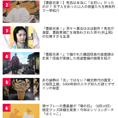
【豊臣兄弟！】秀吉は本当に「女狂い」だった
2
のか？ 天下人を彩った11人の側室たちを時系列
で一挙紹介
『豊臣兄弟！』茶々＝悪女はほぼ創作？秀吉が
3
溺愛、豊臣家滅亡を背負わされた茶々(井上和)
の壮絶すぎる生涯
『豊臣兄弟！』で描かれた織田信長の道普請は
4
史実？信長が実施した街道整備の施策を紹介
あの装飾は「炎」ではない？縄文時代の国宝・
5
火焔型土器、5000年前の人々が刻んだ謎とデザ
インの秘密
鳩サブレーの豊島屋が『鳩の日』（8月10日）
6
限定グッズ詳細を発表！今年はシリコンポーチ
「はとっこ」