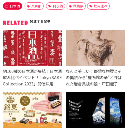
日本酒
東京都
利き酒
秋葉原
飲み比べ
関連する記事
RELATED
約100種の日本酒が集結！日本酒
なんと美しい！優雅な物腰とそ
飲み比べイベント「Tokyo SAKE
の美貌から”鹿鳴館の華”と呼ば
Collection 2023」開催決定
れた岩倉具視の娘・戸田極子