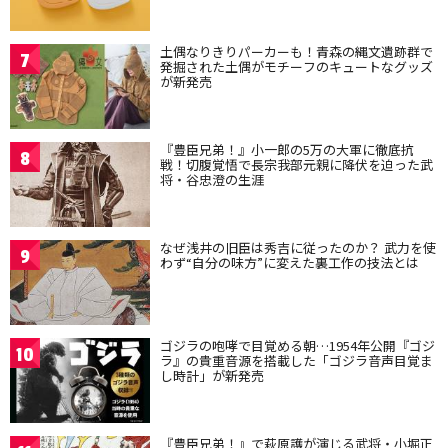
土偶なりきりパーカーも！青森の縄文遺跡群で
7
発掘された土偶がモチーフのキュートなグッズ
が新発売
『豊臣兄弟！』小一郎の5万の大軍に徹底抗
8
戦！切腹覚悟で長宗我部元親に降伏を迫った武
将・谷忠澄の生涯
なぜ浅井の旧臣は秀吉に従ったのか？ 武力を使
9
わず“自分の味方”に変えた裏工作の技法とは
ゴジラの咆哮で目覚める朝…1954年公開『ゴジ
10
ラ』の貴重音源を搭載した「ゴジラ音声目覚ま
し時計」が新発売
『豊臣兄弟！』で萩原護が演じる武将・小堀正