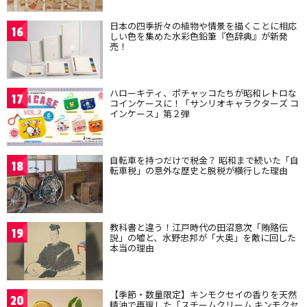
日本の四季折々の植物や情景を描くことに相応
16
しい色を集めた水彩色鉛筆『色辞典』が新発
売！
ハローキティ、ポチャッコたちが昭和レトロな
17
コインケースに！「サンリオキャラクターズ コ
インケース」第２弾
自転車を持つだけで税金？ 昭和まで続いた「自
18
転車税」の意外な歴史と脱税が横行した理由
教科書と違う！江戸時代の田沼意次「賄賂伝
19
説」の嘘と、水野忠邦が「大奥」を敵に回した
本当の理由
【季節・数量限定】キンモクセイの香りを天然
20
精油で再現した「スチームクリーム キンモクセ