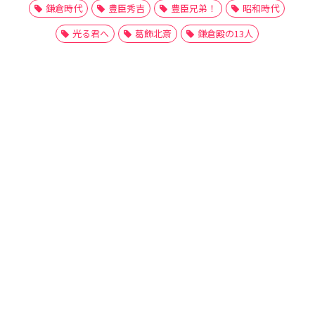
鎌倉時代
豊臣秀吉
豊臣兄弟！
昭和時代
光る君へ
葛飾北斎
鎌倉殿の13人