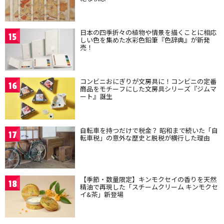
日本の四季折々の植物や情景を描くことに相応
15
しい色を集めた水彩色鉛筆『色辞典』が新発
売！
コンビニおにぎりが文房具に！コンビニの定番
16
商品をモチーフにした文房具シリーズ『ジムマ
ート』誕生
自転車を持つだけで税金？ 昭和まで続いた「自
17
転車税」の意外な歴史と脱税が横行した理由
【季節・数量限定】キンモクセイの香りを天然
18
精油で再現した「スチームクリーム キンモクセ
イ&茶」新登場