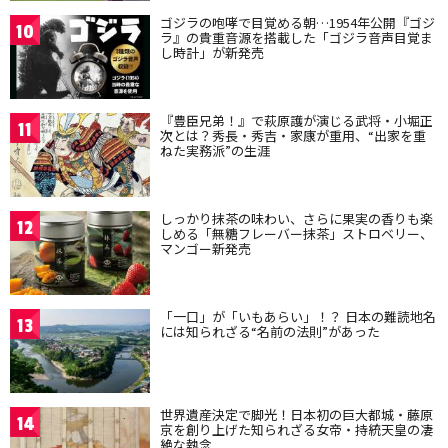
ゴジラの咆哮で目覚める朝…1954年公開『ゴジ
10
ラ』の貴重音源を搭載した「ゴジラ音声目覚ま
し時計」が新発売
『豊臣兄弟！』で萩原護が演じる武将・小堀正
11
次とは？秀長・秀吉・家康が重用、“出家を重
ねた実務派”の生涯
しっかり抹茶の味わい、さらに果実の香りも楽
12
しめる「無糖フレーバー抹茶」ストロベリー、
マンゴー新発売
「一口」が「いもあらい」！？ 日本の難読地名
13
には知られざる“名前の法則”があった
世界遺産決定で脚光！日本初の巨大都城・藤原
14
京を創り上げた知られざる女帝・持統天皇の凄
絶な執念