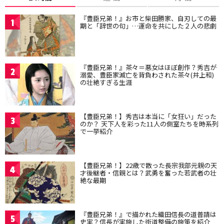
『豊臣兄弟！』お市と柴田勝家、自刃しての最
1
期と「辞世の句」…運命を共にした２人の悲劇
『豊臣兄弟！』茶々＝悪女はほぼ創作？秀吉が
2
溺愛、豊臣家滅亡を背負わされた茶々(井上和)
の壮絶すぎる生涯
【豊臣兄弟！】秀吉は本当に「女狂い」だった
3
のか？ 天下人を彩った11人の側室たちを時系列
で一挙紹介
【豊臣兄弟！】22歳で散った長宗我部元親の天
4
才後継者・信親とは？武勇を奮った若武者の壮
絶な最期
『豊臣兄弟！』で描かれた織田信長の道普請は
5
史実？信長が実施した街道整備の施策を紹介