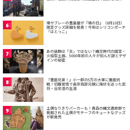
鳩サブレーの豊島屋が『鳩の日』（8月10日）
6
限定グッズ詳細を発表！今年はシリコンポーチ
「はとっこ」
あの装飾は「炎」ではない？縄文時代の国宝・
7
火焔型土器、5000年前の人々が刻んだ謎とデザ
インの秘密
『豊臣兄弟！』小一郎の5万の大軍に徹底抗
8
戦！切腹覚悟で長宗我部元親に降伏を迫った武
将・谷忠澄の生涯
土偶なりきりパーカーも！青森の縄文遺跡群で
9
発掘された土偶がモチーフのキュートなグッズ
が新発売