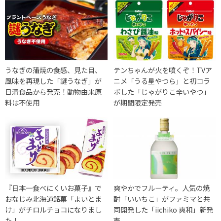
うなぎの蒲焼の食感、見た目、
テンちゃんが火を噴くぞ！TVア
風味を再現した「謎うなぎ」が
ニメ「うる星やつら」と初コラ
日清食品から発売！動物由来原
ボした「じゃがりこ辛いやつ」
料は不使用
が期間限定発売
『日本一食べにくいお菓子』で
爽やかでフルーティ。人気の焼
おなじみ北海道銘菓「よいとま
酎「いいちこ」がファミマと共
け」がチロルチョコになりまし
同開発した「iichiko 爽和」新発
た！
売