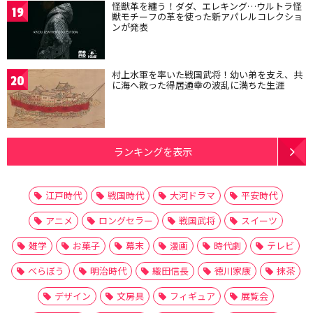
怪獣革を纏う！ダダ、エレキング…ウルトラ怪
19
獣モチーフの革を使った新アパレルコレクショ
ンが発表
村上水軍を率いた戦国武将！幼い弟を支え、共
20
に海へ散った得居通幸の波乱に満ちた生涯
ランキングを表示
江戸時代
戦国時代
大河ドラマ
平安時代
アニメ
ロングセラー
戦国武将
スイーツ
雑学
お菓子
幕末
漫画
時代劇
テレビ
べらぼう
明治時代
織田信長
徳川家康
抹茶
デザイン
文房具
フィギュア
展覧会