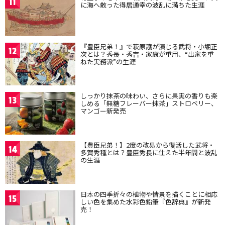
11
に海へ散った得居通幸の波乱に満ちた生涯
『豊臣兄弟！』で萩原護が演じる武将・小堀正
12
次とは？秀長・秀吉・家康が重用、“出家を重
ねた実務派”の生涯
しっかり抹茶の味わい、さらに果実の香りも楽
13
しめる「無糖フレーバー抹茶」ストロベリー、
マンゴー新発売
【豊臣兄弟！】2度の改易から復活した武将・
14
多賀秀種とは？豊臣秀長に仕えた半年間と波乱
の生涯
日本の四季折々の植物や情景を描くことに相応
15
しい色を集めた水彩色鉛筆『色辞典』が新発
売！