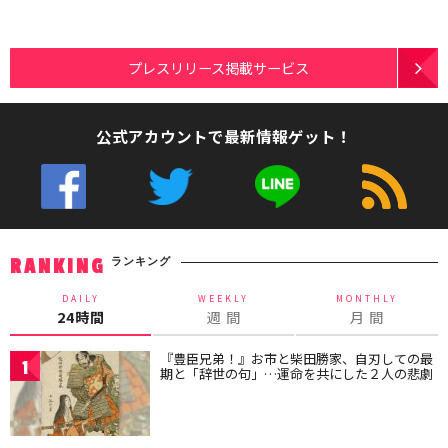
プレスリリース掲載サービス
公式アカウントで最新情報ゲット！
ランキング
RANKING
DAILY
WEEKLY
MONTHLY
24時間
週 間
月 間
『豊臣兄弟！』お市と柴田勝家、自刃しての最
1
期と「辞世の句」…運命を共にした２人の悲劇