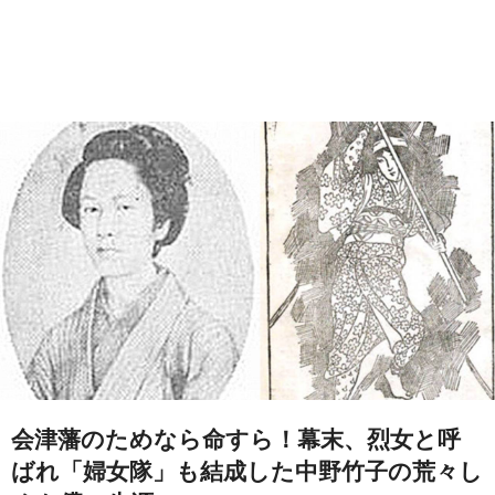
会津藩のためなら命すら！幕末、烈女と呼
ばれ「婦女隊」も結成した中野竹子の荒々し