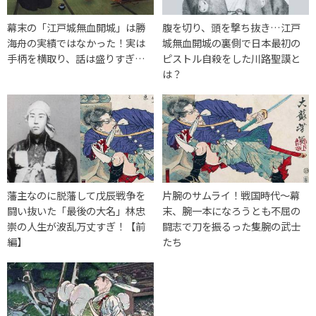
幕末の「江戸城無血開城」は勝
腹を切り、頭を撃ち抜き…江戸
海舟の実績ではなかった！実は
城無血開城の裏側で日本最初の
手柄を横取り、話は盛りすぎ…
ピストル自殺をした川路聖謨と
は？
藩主なのに脱藩して戊辰戦争を
片腕のサムライ！戦国時代〜幕
闘い抜いた「最後の大名」林忠
末、腕一本になろうとも不屈の
崇の人生が波乱万丈すぎ！【前
闘志で刀を振るった隻腕の武士
編】
たち