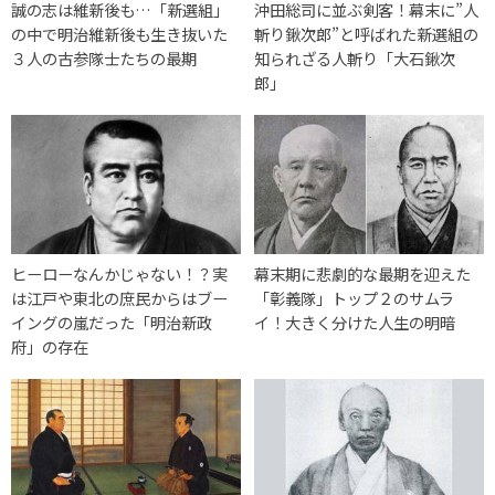
誠の志は維新後も…「新選組」
沖田総司に並ぶ剣客！幕末に”人
の中で明治維新後も生き抜いた
斬り鍬次郎”と呼ばれた新選組の
３人の古参隊士たちの最期
知られざる人斬り「大石鍬次
郎」
ヒーローなんかじゃない！？実
幕末期に悲劇的な最期を迎えた
は江戸や東北の庶民からはブー
「彰義隊」トップ２のサムラ
イングの嵐だった「明治新政
イ！大きく分けた人生の明暗
府」の存在