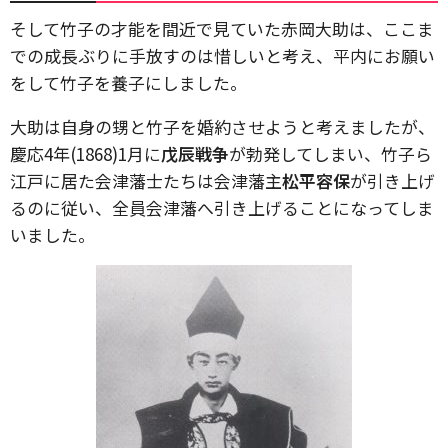
そして竹子の才能を間近で見ていた赤岡大助は、ここま
での成長ぶりに手放すのは惜しいと考え、平内にお願い
をして竹子を養子にしました。
大助は自身の甥と竹子を婚約させようと考えましたが、
慶応4年(1868)1月に
戊辰戦争
が勃発してしまい、竹子ら
江戸に居た会津藩士たちは会津藩主
松平容保
が引き上げ
るのに従い、全員会津藩へ引き上げることになってしま
いました。