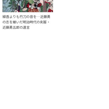
線香よりも竹刀の音を…近藤勇
の志を継いだ明治時代の剣客・
近藤勇五郎の遺言