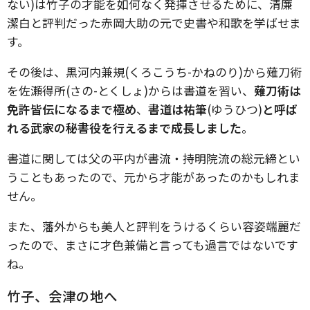
ない)は竹子の才能を如何なく発揮させるために、清廉
潔白と評判だった赤岡大助の元で史書や和歌を学ばせま
す。
その後は、黒河内兼規(くろこうち-かねのり)から薙刀術
を佐瀬得所(さの-とくしょ)からは書道を習い、
薙刀術は
免許皆伝になるまで極め
、
書道は祐筆
(ゆうひつ)
と呼ば
れる武家の秘書役を行えるまで成長しました
。
書道に関しては父の平内が書流・持明院流の総元締とい
うこともあったので、元から才能があったのかもしれま
せん。
また、藩外からも美人と評判をうけるくらい容姿端麗だ
ったので、まさに才色兼備と言っても過言ではないです
ね。
竹子、会津の地へ