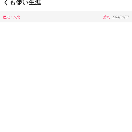
くも儚い生涯
歴史・文化
拾丸
2024/09/07