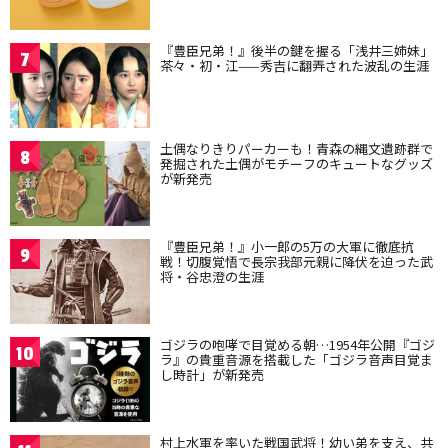
『豊臣兄弟！』後半の鍵を握る「浅井三姉妹」
7
茶々・初・江——秀吉に翻弄された波乱の生涯
土偶なりきりパーカーも！青森の縄文遺跡群で
8
発掘された土偶がモチーフのキュートなグッズ
が新発売
『豊臣兄弟！』小一郎の5万の大軍に徹底抗
9
戦！切腹覚悟で長宗我部元親に降伏を迫った武
将・谷忠澄の生涯
ゴジラの咆哮で目覚める朝…1954年公開『ゴジ
10
ラ』の貴重音源を搭載した「ゴジラ音声目覚ま
し時計」が新発売
村上水軍を率いた戦国武将！幼い弟を支え、共