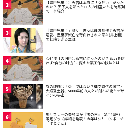
【豊臣兄弟！】秀吉は本当に「女狂い」だった
2
のか？ 天下人を彩った11人の側室たちを時系列
で一挙紹介
『豊臣兄弟！』茶々＝悪女はほぼ創作？秀吉が
3
溺愛、豊臣家滅亡を背負わされた茶々(井上和)
の壮絶すぎる生涯
なぜ浅井の旧臣は秀吉に従ったのか？ 武力を使
4
わず“自分の味方”に変えた裏工作の技法とは
あの装飾は「炎」ではない？縄文時代の国宝・
5
火焔型土器、5000年前の人々が刻んだ謎とデザ
インの秘密
鳩サブレーの豊島屋が『鳩の日』（8月10日）
6
限定グッズ詳細を発表！今年はシリコンポーチ
「はとっこ」