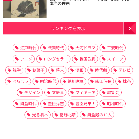
本当の理由
ランキングを表示
江戸時代
戦国時代
大河ドラマ
平安時代
アニメ
ロングセラー
戦国武将
スイーツ
雑学
お菓子
幕末
漫画
時代劇
テレビ
べらぼう
明治時代
徳川家康
織田信長
抹茶
デザイン
文房具
フィギュア
展覧会
鎌倉時代
豊臣秀吉
豊臣兄弟！
昭和時代
光る君へ
葛飾北斎
鎌倉殿の13人