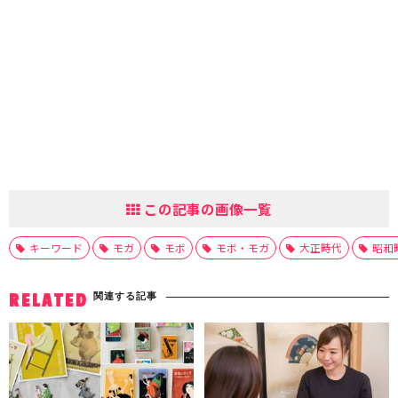
この記事の画像一覧
キーワード
モガ
モボ
モボ・モガ
大正時代
昭和
関連する記事
RELATED