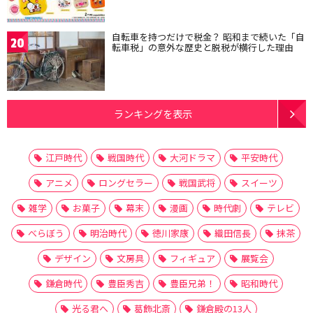
自転車を持つだけで税金？ 昭和まで続いた「自
20
転車税」の意外な歴史と脱税が横行した理由
ランキングを表示
江戸時代
戦国時代
大河ドラマ
平安時代
アニメ
ロングセラー
戦国武将
スイーツ
雑学
お菓子
幕末
漫画
時代劇
テレビ
べらぼう
明治時代
徳川家康
織田信長
抹茶
デザイン
文房具
フィギュア
展覧会
鎌倉時代
豊臣秀吉
豊臣兄弟！
昭和時代
光る君へ
葛飾北斎
鎌倉殿の13人