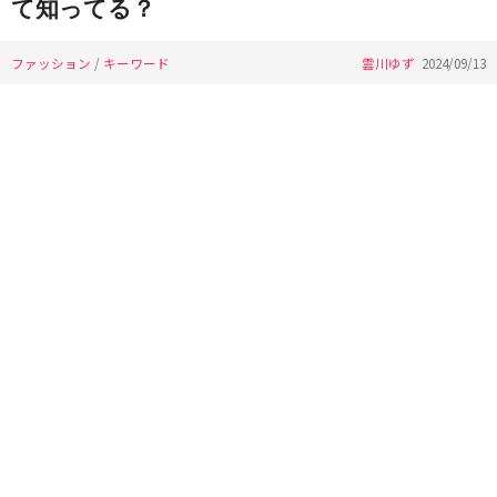
て知ってる？
ファッション
/
キーワード
雲川ゆず
2024/09/13