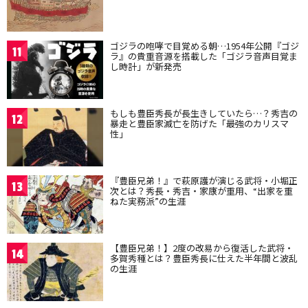
ゴジラの咆哮で目覚める朝…1954年公開『ゴジ
11
ラ』の貴重音源を搭載した「ゴジラ音声目覚ま
し時計」が新発売
もしも豊臣秀長が長生きしていたら…？秀吉の
12
暴走と豊臣家滅亡を防げた「最強のカリスマ
性」
『豊臣兄弟！』で萩原護が演じる武将・小堀正
13
次とは？秀長・秀吉・家康が重用、“出家を重
ねた実務派”の生涯
【豊臣兄弟！】2度の改易から復活した武将・
14
多賀秀種とは？豊臣秀長に仕えた半年間と波乱
の生涯