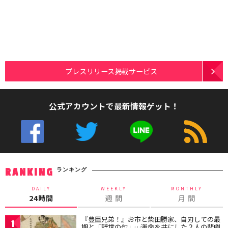
プレスリリース掲載サービス
公式アカウントで最新情報ゲット！
ランキング
RANKING
DAILY
WEEKLY
MONTHLY
24時間
週 間
月 間
『豊臣兄弟！』お市と柴田勝家、自刃しての最
1
期と「辞世の句」…運命を共にした２人の悲劇