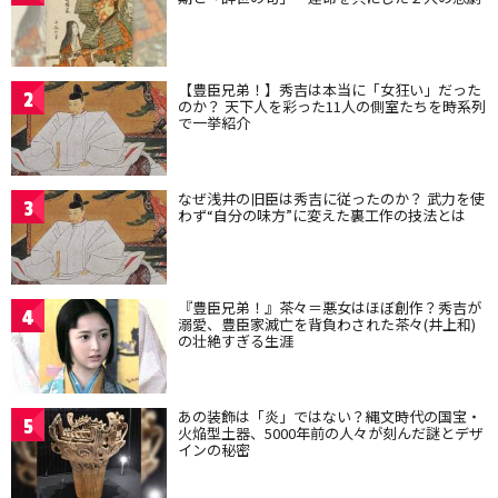
【豊臣兄弟！】秀吉は本当に「女狂い」だった
2
のか？ 天下人を彩った11人の側室たちを時系列
で一挙紹介
なぜ浅井の旧臣は秀吉に従ったのか？ 武力を使
3
わず“自分の味方”に変えた裏工作の技法とは
『豊臣兄弟！』茶々＝悪女はほぼ創作？秀吉が
4
溺愛、豊臣家滅亡を背負わされた茶々(井上和)
の壮絶すぎる生涯
あの装飾は「炎」ではない？縄文時代の国宝・
5
火焔型土器、5000年前の人々が刻んだ謎とデザ
インの秘密