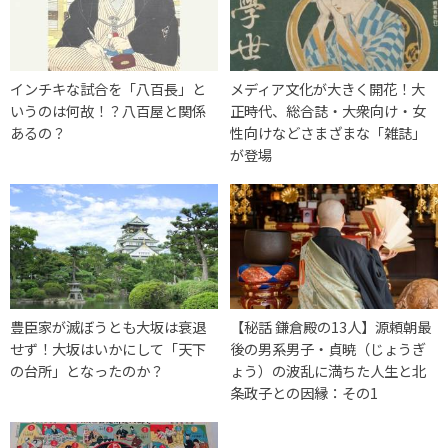
インチキな試合を「八百長」と
メディア文化が大きく開花！大
いうのは何故！？八百屋と関係
正時代、総合誌・大衆向け・女
あるの？
性向けなどさまざまな「雑誌」
が登場
豊臣家が滅ぼうとも大坂は衰退
【秘話 鎌倉殿の13人】源頼朝最
せず！大坂はいかにして「天下
後の男系男子・貞暁（じょうぎ
の台所」となったのか？
ょう）の波乱に満ちた人生と北
条政子との因縁：その1