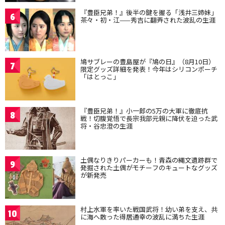
『豊臣兄弟！』後半の鍵を握る「浅井三姉妹」
6
茶々・初・江——秀吉に翻弄された波乱の生涯
鳩サブレーの豊島屋が『鳩の日』（8月10日）
7
限定グッズ詳細を発表！今年はシリコンポーチ
「はとっこ」
『豊臣兄弟！』小一郎の5万の大軍に徹底抗
8
戦！切腹覚悟で長宗我部元親に降伏を迫った武
将・谷忠澄の生涯
土偶なりきりパーカーも！青森の縄文遺跡群で
9
発掘された土偶がモチーフのキュートなグッズ
が新発売
村上水軍を率いた戦国武将！幼い弟を支え、共
10
に海へ散った得居通幸の波乱に満ちた生涯