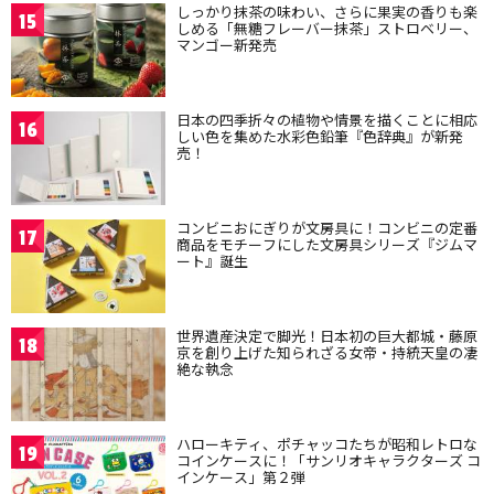
しっかり抹茶の味わい、さらに果実の香りも楽
15
しめる「無糖フレーバー抹茶」ストロベリー、
マンゴー新発売
日本の四季折々の植物や情景を描くことに相応
16
しい色を集めた水彩色鉛筆『色辞典』が新発
売！
コンビニおにぎりが文房具に！コンビニの定番
17
商品をモチーフにした文房具シリーズ『ジムマ
ート』誕生
世界遺産決定で脚光！日本初の巨大都城・藤原
18
京を創り上げた知られざる女帝・持統天皇の凄
絶な執念
ハローキティ、ポチャッコたちが昭和レトロな
19
コインケースに！「サンリオキャラクターズ コ
インケース」第２弾