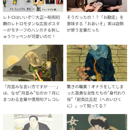
レトロはいいぞ♡大正～昭和初
そうだったの！？「お勘定」を
期のレトロモダンな広告ポスタ
意味する「おあいそ」実は店側
ーがモチーフのハンカチ＆刺し
が使う言葉だった
ゅうワッペンが可愛いのだ！
「月並みな言い方ですが……」
驚きの職業！オナラをしてしま
は、なぜ”月並み”なのか？月に
った高貴な女性たちの”身代わり
まつわる言葉や慣用句アレコレ
役”「屁負比丘尼（へおいびく
に）」って知ってる？