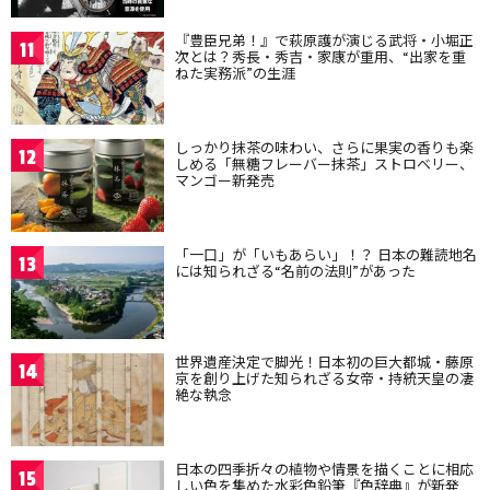
『豊臣兄弟！』で萩原護が演じる武将・小堀正
11
次とは？秀長・秀吉・家康が重用、“出家を重
ねた実務派”の生涯
しっかり抹茶の味わい、さらに果実の香りも楽
12
しめる「無糖フレーバー抹茶」ストロベリー、
マンゴー新発売
「一口」が「いもあらい」！？ 日本の難読地名
13
には知られざる“名前の法則”があった
世界遺産決定で脚光！日本初の巨大都城・藤原
14
京を創り上げた知られざる女帝・持統天皇の凄
絶な執念
日本の四季折々の植物や情景を描くことに相応
15
しい色を集めた水彩色鉛筆『色辞典』が新発