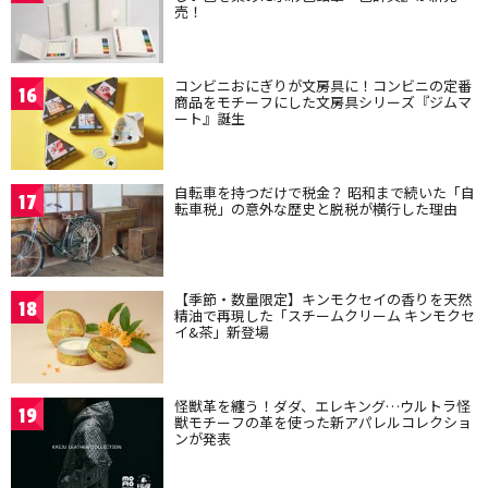
売！
コンビニおにぎりが文房具に！コンビニの定番
16
商品をモチーフにした文房具シリーズ『ジムマ
ート』誕生
自転車を持つだけで税金？ 昭和まで続いた「自
17
転車税」の意外な歴史と脱税が横行した理由
【季節・数量限定】キンモクセイの香りを天然
18
精油で再現した「スチームクリーム キンモクセ
イ&茶」新登場
怪獣革を纏う！ダダ、エレキング…ウルトラ怪
19
獣モチーフの革を使った新アパレルコレクショ
ンが発表