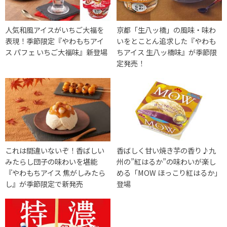
人気和風アイスがいちご大福を
京都「生八ッ橋」の風味・味わ
表現！季節限定『やわもちアイ
いをとことん追求した『やわも
ス パフェ いちご大福味』新登場
ちアイス 生八ッ橋味』が季節限
定発売！
これは間違いないぞ！香ばしい
香ばしく甘い焼き芋の香り♪九
みたらし団子の味わいを堪能
州の”紅はるか”の味わいが楽し
『やわもちアイス 焦がしみたら
める「MOW ほっこり紅はるか」
し』が季節限定で新発売
登場