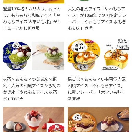
蜜量10％増！カリカリ、ねっと
人気の和風アイス「やわもちア
り、もちもちな和風アイス『や
イス」が10周年で期間限定フレ
わもちアイス 大学いも味』がリ
ーバー「やわもちアイス よもぎ
ニューアルし再登場
もち味」登場
抹茶×おもち×つぶあん×練
黒ごま×おもち×いも蜜♡人気
乳！人気の和風アイスから初の
和風アイス「やわもちアイス」
かき氷「やわもちアイス 抹茶
に新フレーバー「大学いも味」
氷」新発売
新登場