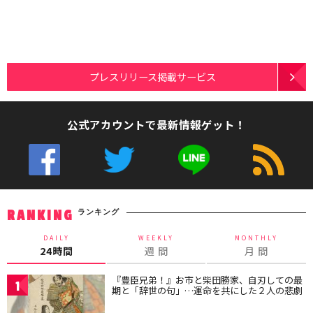
プレスリリース掲載サービス
公式アカウントで最新情報ゲット！
ランキング
RANKING
DAILY
WEEKLY
MONTHLY
24時間
週 間
月 間
『豊臣兄弟！』お市と柴田勝家、自刃しての最
1
期と「辞世の句」…運命を共にした２人の悲劇