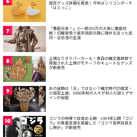
6
限定グッズ詳細を発表！今年はシリコンポーチ
「はとっこ」
『豊臣兄弟！』小一郎の5万の大軍に徹底抗
7
戦！切腹覚悟で長宗我部元親に降伏を迫った武
将・谷忠澄の生涯
土偶なりきりパーカーも！青森の縄文遺跡群で
8
発掘された土偶がモチーフのキュートなグッズ
が新発売
あの装飾は「炎」ではない？縄文時代の国宝・
9
火焔型土器、5000年前の人々が刻んだ謎とデザ
インの秘密
ゴジラの咆哮で目覚める朝…1954年公開『ゴジ
10
ラ』の貴重音源を搭載した「ゴジラ音声目覚ま
し時計」が新発売