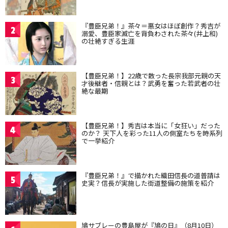
『豊臣兄弟！』茶々＝悪女はほぼ創作？秀吉が
2
溺愛、豊臣家滅亡を背負わされた茶々(井上和)
の壮絶すぎる生涯
【豊臣兄弟！】22歳で散った長宗我部元親の天
3
才後継者・信親とは？武勇を奮った若武者の壮
絶な最期
【豊臣兄弟！】秀吉は本当に「女狂い」だった
4
のか？ 天下人を彩った11人の側室たちを時系列
で一挙紹介
『豊臣兄弟！』で描かれた織田信長の道普請は
5
史実？信長が実施した街道整備の施策を紹介
鳩サブレーの豊島屋が『鳩の日』（8月10日）