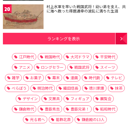
村上水軍を率いた戦国武将！幼い弟を支え、共
20
に海へ散った得居通幸の波乱に満ちた生涯
ランキングを表示
江戸時代
戦国時代
大河ドラマ
平安時代
アニメ
ロングセラー
戦国武将
スイーツ
雑学
お菓子
幕末
漫画
時代劇
テレビ
べらぼう
明治時代
織田信長
徳川家康
抹茶
デザイン
文房具
フィギュア
展覧会
鎌倉時代
豊臣秀吉
豊臣兄弟！
昭和時代
光る君へ
葛飾北斎
鎌倉殿の13人