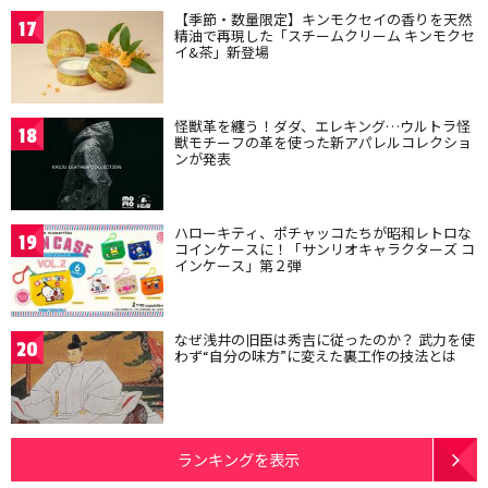
【季節・数量限定】キンモクセイの香りを天然
17
精油で再現した「スチームクリーム キンモクセ
イ&茶」新登場
怪獣革を纏う！ダダ、エレキング…ウルトラ怪
18
獣モチーフの革を使った新アパレルコレクショ
ンが発表
ハローキティ、ポチャッコたちが昭和レトロな
19
コインケースに！「サンリオキャラクターズ コ
インケース」第２弾
なぜ浅井の旧臣は秀吉に従ったのか？ 武力を使
20
わず“自分の味方”に変えた裏工作の技法とは
ランキングを表示