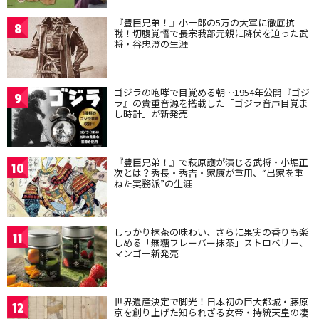
『豊臣兄弟！』小一郎の5万の大軍に徹底抗
8
戦！切腹覚悟で長宗我部元親に降伏を迫った武
将・谷忠澄の生涯
ゴジラの咆哮で目覚める朝…1954年公開『ゴジ
9
ラ』の貴重音源を搭載した「ゴジラ音声目覚ま
し時計」が新発売
『豊臣兄弟！』で萩原護が演じる武将・小堀正
10
次とは？秀長・秀吉・家康が重用、“出家を重
ねた実務派”の生涯
しっかり抹茶の味わい、さらに果実の香りも楽
11
しめる「無糖フレーバー抹茶」ストロベリー、
マンゴー新発売
世界遺産決定で脚光！日本初の巨大都城・藤原
12
京を創り上げた知られざる女帝・持統天皇の凄