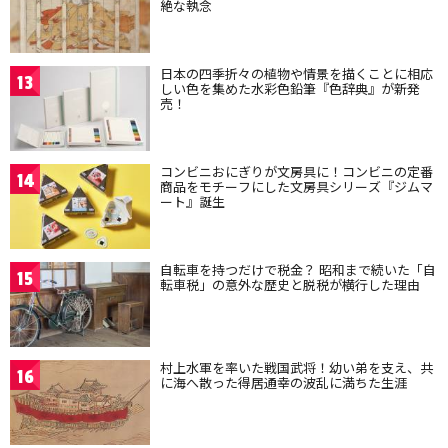
絶な執念
日本の四季折々の植物や情景を描くことに相応
13
しい色を集めた水彩色鉛筆『色辞典』が新発
売！
コンビニおにぎりが文房具に！コンビニの定番
14
商品をモチーフにした文房具シリーズ『ジムマ
ート』誕生
自転車を持つだけで税金？ 昭和まで続いた「自
15
転車税」の意外な歴史と脱税が横行した理由
村上水軍を率いた戦国武将！幼い弟を支え、共
16
に海へ散った得居通幸の波乱に満ちた生涯