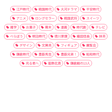
江戸時代
戦国時代
大河ドラマ
平安時代
アニメ
ロングセラー
戦国武将
スイーツ
雑学
お菓子
幕末
漫画
時代劇
テレビ
べらぼう
明治時代
徳川家康
織田信長
抹茶
デザイン
文房具
フィギュア
展覧会
鎌倉時代
豊臣秀吉
豊臣兄弟！
昭和時代
光る君へ
葛飾北斎
鎌倉殿の13人