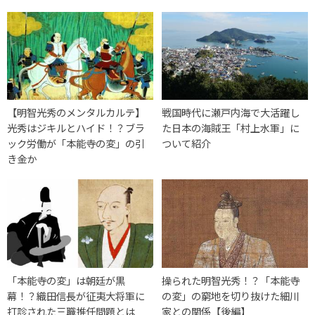
【明智光秀のメンタルカルテ】
戦国時代に瀬戸内海で大活躍し
光秀はジキルとハイド！？ブラ
た日本の海賊王「村上水軍」に
ック労働が「本能寺の変」の引
ついて紹介
き金か
「本能寺の変」は朝廷が黒
操られた明智光秀！？「本能寺
幕！？織田信長が征夷大将軍に
の変」の窮地を切り抜けた細川
打診された三職推任問題とは
家との関係【後編】