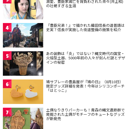
溺愛、豊臣家滅亡を背負わされた茶々(井上和)
の壮絶すぎる生涯
『豊臣兄弟！』で描かれた織田信長の道普請は
4
史実？信長が実施した街道整備の施策を紹介
あの装飾は「炎」ではない？縄文時代の国宝・
5
火焔型土器、5000年前の人々が刻んだ謎とデザ
インの秘密
鳩サブレーの豊島屋が『鳩の日』（8月10日）
6
限定グッズ詳細を発表！今年はシリコンポーチ
「はとっこ」
土偶なりきりパーカーも！青森の縄文遺跡群で
7
発掘された土偶がモチーフのキュートなグッズ
が新発売