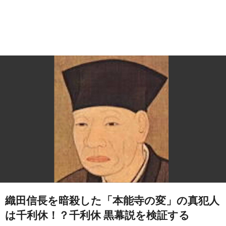
織田信長を暗殺した「本能寺の変」の真犯人
は千利休！？千利休 黒幕説を検証する