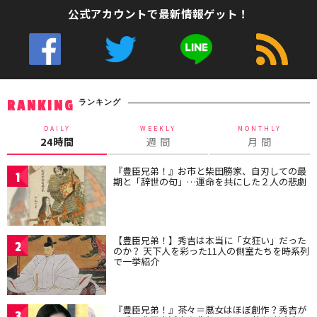
公式アカウントで最新情報ゲット！
ランキング
RANKING
DAILY
WEEKLY
MONTHLY
24時間
週 間
月 間
『豊臣兄弟！』お市と柴田勝家、自刃しての最
1
期と「辞世の句」…運命を共にした２人の悲劇
【豊臣兄弟！】秀吉は本当に「女狂い」だった
2
のか？ 天下人を彩った11人の側室たちを時系列
で一挙紹介
『豊臣兄弟！』茶々＝悪女はほぼ創作？秀吉が
3