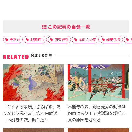
この記事の画像一覧
千利休
戦国時代
明智光秀
本能寺の変
織田信長
関連する記事
RELATED
「どうする家康」さらば狼、あ
本能寺の変、明智光秀の動機は
りがとう我が友。第28回放送
四国にあり！？陰謀論を総括し
「本能寺の変」振り返り
真の原因をさぐる