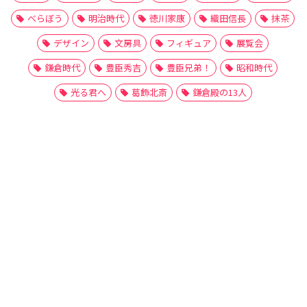
べらぼう
明治時代
徳川家康
織田信長
抹茶
デザイン
文房具
フィギュア
展覧会
鎌倉時代
豊臣秀吉
豊臣兄弟！
昭和時代
光る君へ
葛飾北斎
鎌倉殿の13人