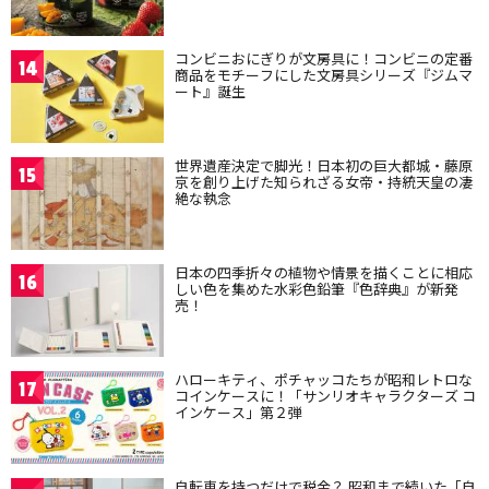
コンビニおにぎりが文房具に！コンビニの定番
14
商品をモチーフにした文房具シリーズ『ジムマ
ート』誕生
世界遺産決定で脚光！日本初の巨大都城・藤原
15
京を創り上げた知られざる女帝・持統天皇の凄
絶な執念
日本の四季折々の植物や情景を描くことに相応
16
しい色を集めた水彩色鉛筆『色辞典』が新発
売！
ハローキティ、ポチャッコたちが昭和レトロな
17
コインケースに！「サンリオキャラクターズ コ
インケース」第２弾
自転車を持つだけで税金？ 昭和まで続いた「自