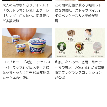
大人の為のなりきりアイテム！
あの頃の記憶が蘇る♪昭和レト
『ウルトラマンレオ』より「レ
ロな包装紙「ストップペイル」
オリング」が立体化。変身音な
柄のペンケース＆メモ帳が登
ど多数収録
場！
ロングセラー「明治 エッセル ス
和肌、あんみつ、恋雨…和がテ
ーパーカップ」が巨大ポーチに
ーマの香水「J-Scent」から数量
なっちゃった！発売30周年記念
限定フレグランスコレクション
ムック本の付録に
が登場