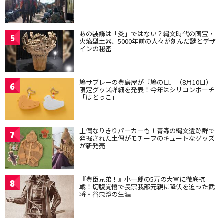
あの装飾は「炎」ではない？縄文時代の国宝・
5
火焔型土器、5000年前の人々が刻んだ謎とデザ
インの秘密
鳩サブレーの豊島屋が『鳩の日』（8月10日）
6
限定グッズ詳細を発表！今年はシリコンポーチ
「はとっこ」
土偶なりきりパーカーも！青森の縄文遺跡群で
7
発掘された土偶がモチーフのキュートなグッズ
が新発売
『豊臣兄弟！』小一郎の5万の大軍に徹底抗
8
戦！切腹覚悟で長宗我部元親に降伏を迫った武
将・谷忠澄の生涯