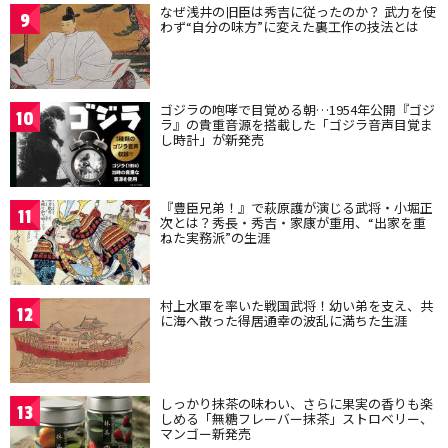
なぜ浅井の旧臣は秀吉に従ったのか？ 武力を使
9
わず“自分の味方”に変えた裏工作の技法とは
ゴジラの咆哮で目覚める朝…1954年公開『ゴジ
10
ラ』の貴重音源を搭載した「ゴジラ音声目覚ま
し時計」が新発売
『豊臣兄弟！』で萩原護が演じる武将・小堀正
11
次とは？秀長・秀吉・家康が重用、“出家を重
ねた実務派”の生涯
村上水軍を率いた戦国武将！幼い弟を支え、共
12
に海へ散った得居通幸の波乱に満ちた生涯
しっかり抹茶の味わい、さらに果実の香りも楽
13
しめる「無糖フレーバー抹茶」ストロベリー、
マンゴー新発売