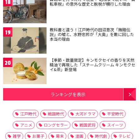
18
転車税」の意外な歴史と脱税が横行した理由
教科書と違う！江戸時代の田沼意次「賄賂伝
19
説」の嘘と、水野忠邦が「大奥」を敵に回した
本当の理由
【季節・数量限定】キンモクセイの香りを天然
20
精油で再現した「スチームクリーム キンモクセ
イ&茶」新登場
ランキングを表示
江戸時代
戦国時代
大河ドラマ
平安時代
アニメ
ロングセラー
戦国武将
スイーツ
雑学
お菓子
幕末
漫画
時代劇
テレビ