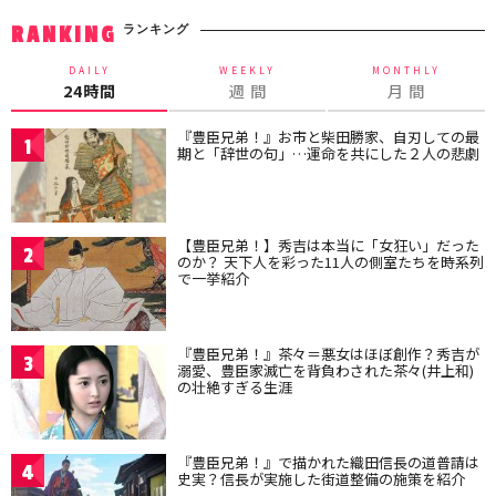
ランキング
RANKING
DAILY
WEEKLY
MONTHLY
24時間
週 間
月 間
『豊臣兄弟！』お市と柴田勝家、自刃しての最
1
期と「辞世の句」…運命を共にした２人の悲劇
【豊臣兄弟！】秀吉は本当に「女狂い」だった
2
のか？ 天下人を彩った11人の側室たちを時系列
で一挙紹介
『豊臣兄弟！』茶々＝悪女はほぼ創作？秀吉が
3
溺愛、豊臣家滅亡を背負わされた茶々(井上和)
の壮絶すぎる生涯
『豊臣兄弟！』で描かれた織田信長の道普請は
4
史実？信長が実施した街道整備の施策を紹介