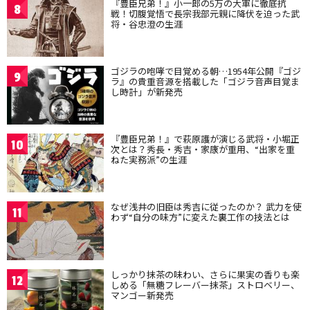
『豊臣兄弟！』小一郎の5万の大軍に徹底抗
8
戦！切腹覚悟で長宗我部元親に降伏を迫った武
将・谷忠澄の生涯
ゴジラの咆哮で目覚める朝…1954年公開『ゴジ
9
ラ』の貴重音源を搭載した「ゴジラ音声目覚ま
し時計」が新発売
『豊臣兄弟！』で萩原護が演じる武将・小堀正
10
次とは？秀長・秀吉・家康が重用、“出家を重
ねた実務派”の生涯
なぜ浅井の旧臣は秀吉に従ったのか？ 武力を使
11
わず“自分の味方”に変えた裏工作の技法とは
しっかり抹茶の味わい、さらに果実の香りも楽
12
しめる「無糖フレーバー抹茶」ストロベリー、
マンゴー新発売