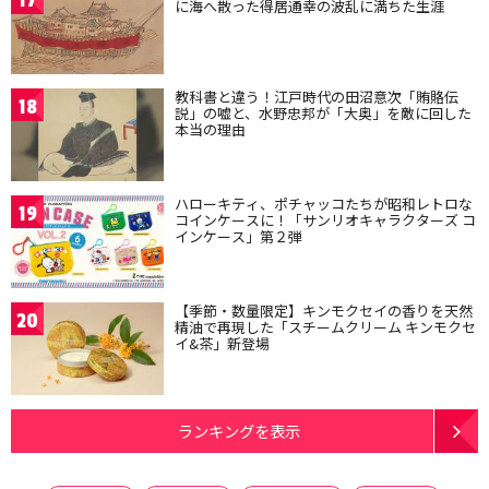
17
に海へ散った得居通幸の波乱に満ちた生涯
教科書と違う！江戸時代の田沼意次「賄賂伝
18
説」の嘘と、水野忠邦が「大奥」を敵に回した
本当の理由
ハローキティ、ポチャッコたちが昭和レトロな
19
コインケースに！「サンリオキャラクターズ コ
インケース」第２弾
【季節・数量限定】キンモクセイの香りを天然
20
精油で再現した「スチームクリーム キンモクセ
イ&茶」新登場
ランキングを表示