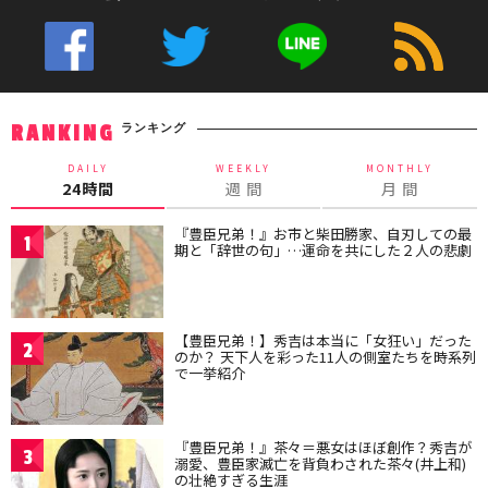
ランキング
RANKING
DAILY
WEEKLY
MONTHLY
24時間
週 間
月 間
『豊臣兄弟！』お市と柴田勝家、自刃しての最
1
期と「辞世の句」…運命を共にした２人の悲劇
【豊臣兄弟！】秀吉は本当に「女狂い」だった
2
のか？ 天下人を彩った11人の側室たちを時系列
で一挙紹介
『豊臣兄弟！』茶々＝悪女はほぼ創作？秀吉が
3
溺愛、豊臣家滅亡を背負わされた茶々(井上和)
の壮絶すぎる生涯