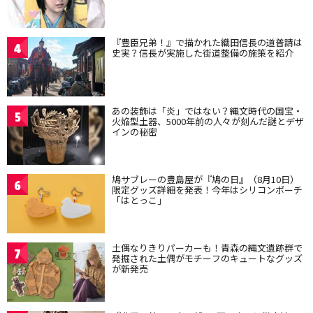
『豊臣兄弟！』で描かれた織田信長の道普請は
4
史実？信長が実施した街道整備の施策を紹介
あの装飾は「炎」ではない？縄文時代の国宝・
5
火焔型土器、5000年前の人々が刻んだ謎とデザ
インの秘密
鳩サブレーの豊島屋が『鳩の日』（8月10日）
6
限定グッズ詳細を発表！今年はシリコンポーチ
「はとっこ」
土偶なりきりパーカーも！青森の縄文遺跡群で
7
発掘された土偶がモチーフのキュートなグッズ
が新発売