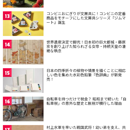
コンビニおにぎりが文房具に！コンビニの定番
13
商品をモチーフにした文房具シリーズ『ジムマ
ート』誕生
世界遺産決定で脚光！日本初の巨大都城・藤原
14
京を創り上げた知られざる女帝・持統天皇の凄
絶な執念
日本の四季折々の植物や情景を描くことに相応
15
しい色を集めた水彩色鉛筆『色辞典』が新発
売！
自転車を持つだけで税金？ 昭和まで続いた「自
16
転車税」の意外な歴史と脱税が横行した理由
村上水軍を率いた戦国武将！幼い弟を支え、共