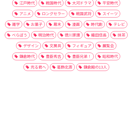
江戸時代
戦国時代
大河ドラマ
平安時代
アニメ
ロングセラー
戦国武将
スイーツ
雑学
お菓子
幕末
漫画
時代劇
テレビ
べらぼう
明治時代
徳川家康
織田信長
抹茶
デザイン
文房具
フィギュア
展覧会
鎌倉時代
豊臣秀吉
豊臣兄弟！
昭和時代
光る君へ
葛飾北斎
鎌倉殿の13人