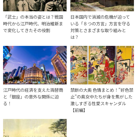
「武士」の本当の姿とは？戦国
日本国内で消滅の危機が迫って
時代から江戸時代、明治維新ま
いる「８つの方言」方言を守る
で変化してきたその役割
対策とさまざまな取り組みと
は？
江戸時代の経済を支えた両替商
禁断の大奥 色情まとめ！”好色禁
と「銀座」の意外な関係に迫
止”の奥女中たちが身を焦がした
る！
激しすぎる性愛スキャンダル
【前編】