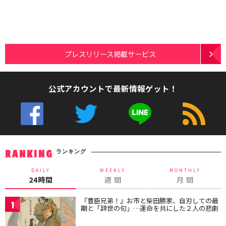
プレスリリース掲載サービス
公式アカウントで最新情報ゲット！
ランキング
RANKING
DAILY
WEEKLY
MONTHLY
24時間
週 間
月 間
『豊臣兄弟！』お市と柴田勝家、自刃しての最
1
期と「辞世の句」…運命を共にした２人の悲劇