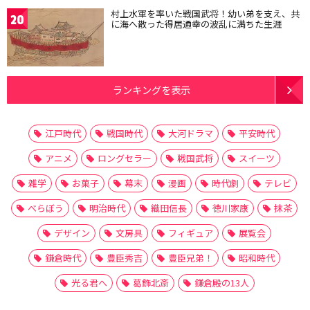
村上水軍を率いた戦国武将！幼い弟を支え、共
20
に海へ散った得居通幸の波乱に満ちた生涯
ランキングを表示
江戸時代
戦国時代
大河ドラマ
平安時代
アニメ
ロングセラー
戦国武将
スイーツ
雑学
お菓子
幕末
漫画
時代劇
テレビ
べらぼう
明治時代
織田信長
徳川家康
抹茶
デザイン
文房具
フィギュア
展覧会
鎌倉時代
豊臣秀吉
豊臣兄弟！
昭和時代
光る君へ
葛飾北斎
鎌倉殿の13人