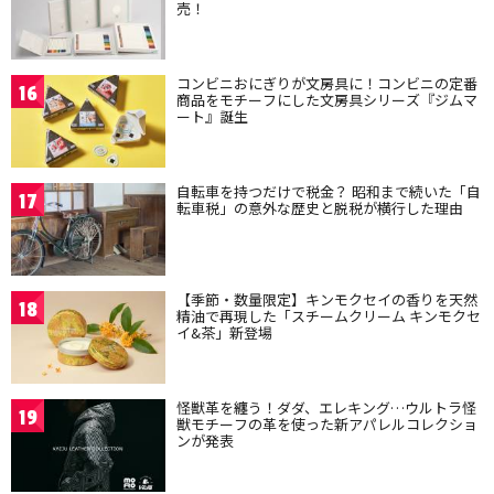
売！
コンビニおにぎりが文房具に！コンビニの定番
16
商品をモチーフにした文房具シリーズ『ジムマ
ート』誕生
自転車を持つだけで税金？ 昭和まで続いた「自
17
転車税」の意外な歴史と脱税が横行した理由
【季節・数量限定】キンモクセイの香りを天然
18
精油で再現した「スチームクリーム キンモクセ
イ&茶」新登場
怪獣革を纏う！ダダ、エレキング…ウルトラ怪
19
獣モチーフの革を使った新アパレルコレクショ
ンが発表