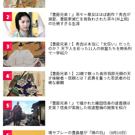
『豊臣兄弟！』茶々＝悪女はほぼ創作？秀吉が
2
溺愛、豊臣家滅亡を背負わされた茶々(井上和)
の壮絶すぎる生涯
【豊臣兄弟！】秀吉は本当に「女狂い」だった
3
のか？ 天下人を彩った11人の側室たちを時系列
で一挙紹介
【豊臣兄弟！】22歳で散った長宗我部元親の天
4
才後継者・信親とは？武勇を奮った若武者の壮
絶な最期
『豊臣兄弟！』で描かれた織田信長の道普請は
5
史実？信長が実施した街道整備の施策を紹介
鳩サブレーの豊島屋が『鳩の日』（8月10日）