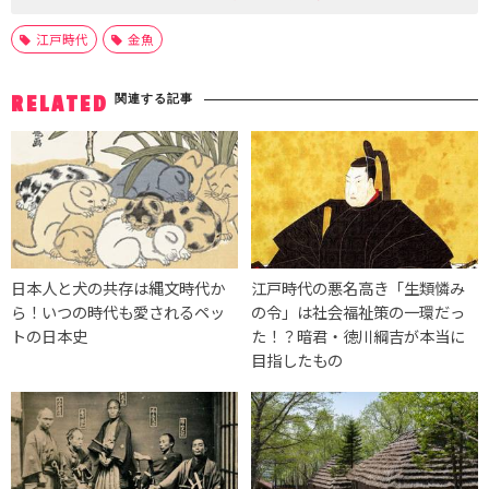
江戸時代
金魚
関連する記事
RELATED
日本人と犬の共存は縄文時代か
江戸時代の悪名高き「生類憐み
ら！いつの時代も愛されるペッ
の令」は社会福祉策の一環だっ
トの日本史
た！？暗君・徳川綱吉が本当に
目指したもの