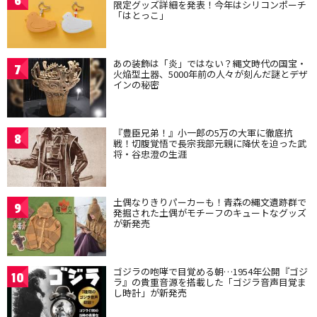
6
限定グッズ詳細を発表！今年はシリコンポーチ
「はとっこ」
あの装飾は「炎」ではない？縄文時代の国宝・
7
火焔型土器、5000年前の人々が刻んだ謎とデザ
インの秘密
『豊臣兄弟！』小一郎の5万の大軍に徹底抗
8
戦！切腹覚悟で長宗我部元親に降伏を迫った武
将・谷忠澄の生涯
土偶なりきりパーカーも！青森の縄文遺跡群で
9
発掘された土偶がモチーフのキュートなグッズ
が新発売
ゴジラの咆哮で目覚める朝…1954年公開『ゴジ
10
ラ』の貴重音源を搭載した「ゴジラ音声目覚ま
し時計」が新発売