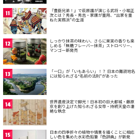
『豊臣兄弟！』で萩原護が演じる武将・小堀正
11
次とは？秀長・秀吉・家康が重用、“出家を重
ねた実務派”の生涯
しっかり抹茶の味わい、さらに果実の香りも楽
12
しめる「無糖フレーバー抹茶」ストロベリー、
マンゴー新発売
「一口」が「いもあらい」！？ 日本の難読地名
13
には知られざる“名前の法則”があった
世界遺産決定で脚光！日本初の巨大都城・藤原
14
京を創り上げた知られざる女帝・持統天皇の凄
絶な執念
日本の四季折々の植物や情景を描くことに相応
15
しい色を集めた水彩色鉛筆『色辞典』が新発