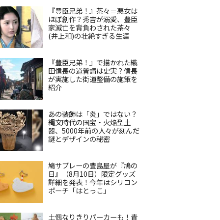
『豊臣兄弟！』茶々＝悪女は
ほぼ創作？秀吉が溺愛、豊臣
家滅亡を背負わされた茶々
(井上和)の壮絶すぎる生涯
『豊臣兄弟！』で描かれた織
田信長の道普請は史実？信長
が実施した街道整備の施策を
紹介
あの装飾は「炎」ではない？
縄文時代の国宝・火焔型土
器、5000年前の人々が刻んだ
謎とデザインの秘密
鳩サブレーの豊島屋が『鳩の
日』（8月10日）限定グッズ
詳細を発表！今年はシリコン
ポーチ「はとっこ」
土偶なりきりパーカーも！青