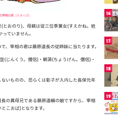
16
の宰相の君（イメージ）
(とおのり)、母親は従三位季兼女(すえかね。姓
かっていません。
17
ので、宰相の君は藤原道長の従姉妹に当たります。
空(じんくう。僧侶)・朝源(ちょうげん。僧侶)・
18
しないものの、恐らくは彰子が入内した長保元年
19
道長の異母兄である藤原道綱の娘ですから、宰相
いとこおば)となります。