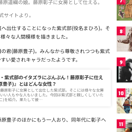
7
藤原道綱の娘。藤原彰子に女房として仕える。
公式サイトより。
へ出仕することになった紫式部(役名まひろ)。そ
8
、様々な人間模様を描きました。
の君(藤原豊子)。みんなから尊敬されつつも紫式
やすい愛されキャラだったようです。
9
・紫式部のイタズラにぷんぷん！藤原彰子に仕え
藤原豊子)』とはどんな女性？
、藤原彰子に女房として出仕した紫式部。そこには様々な女房
10
、いい人もやな人もいました。今回は紫式部と親しくしていた
よこ)を紹介。果たして彼…
藤原豊子のほかにもう一人おり、同年代に彰子へ
11