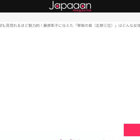
部も見惚れるほど魅力的！藤原彰子に仕えた「宰相の君（北野三位）」はどんな女