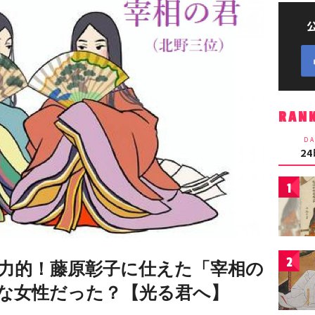
RAN
DA
2
1
2
力的！藤原彰子に仕えた「宰相の
な女性だった？【光る君へ】