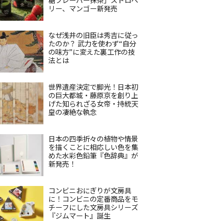
リー、マンゴー新発売
なぜ浅井の旧臣は秀吉に従っ
たのか？ 武力を使わず“自分
の味方”に変えた裏工作の技
法とは
世界遺産決定で脚光！日本初
の巨大都城・藤原京を創り上
げた知られざる女帝・持統天
皇の凄絶な執念
日本の四季折々の植物や情景
を描くことに相応しい色を集
めた水彩色鉛筆『色辞典』が
新発売！
コンビニおにぎりが文房具
に！コンビニの定番商品をモ
チーフにした文房具シリーズ
『ジムマート』誕生