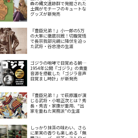
森の縄文遺跡群で発掘された
土偶がモチーフのキュートな
グッズが新発売
『豊臣兄弟！』小一郎の5万
の大軍に徹底抗戦！切腹覚悟
で長宗我部元親に降伏を迫っ
た武将・谷忠澄の生涯
ゴジラの咆哮で目覚める朝…
1954年公開『ゴジラ』の貴重
音源を搭載した「ゴジラ音声
目覚まし時計」が新発売
『豊臣兄弟！』で萩原護が演
じる武将・小堀正次とは？秀
長・秀吉・家康が重用、“出
家を重ねた実務派”の生涯
しっかり抹茶の味わい、さら
に果実の香りも楽しめる「無
糖フレーバー抹茶」ストロベ