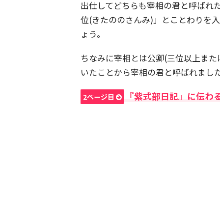
出仕してどちらも宰相の君と呼ばれ
位(きたののさんみ)」とことわりを
ょう。
ちなみに宰相とは公卿(三位以上また
いたことから宰相の君と呼ばれまし
『紫式部日記』に伝わ
2ページ目