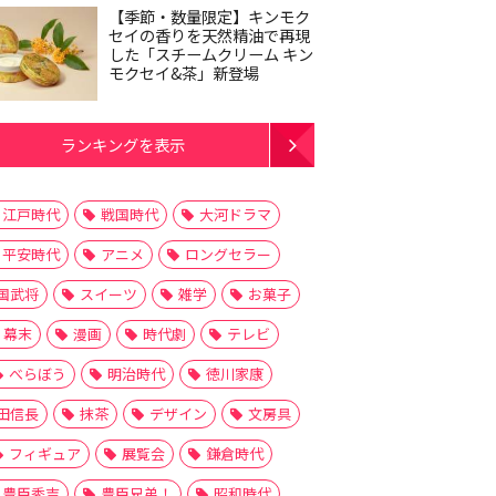
【季節・数量限定】キンモク
セイの香りを天然精油で再現
した「スチームクリーム キン
モクセイ&茶」新登場
ランキングを表示
江戸時代
戦国時代
大河ドラマ
平安時代
アニメ
ロングセラー
国武将
スイーツ
雑学
お菓子
幕末
漫画
時代劇
テレビ
べらぼう
明治時代
徳川家康
田信長
抹茶
デザイン
文房具
フィギュア
展覧会
鎌倉時代
豊臣秀吉
豊臣兄弟！
昭和時代