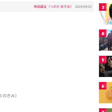
角田晶生（つのだ あきお）
2024/09/02
3
4
5
6
うのきみ）