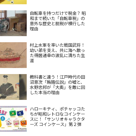
自転車を持つだけで税金？ 昭
和まで続いた「自転車税」の
意外な歴史と脱税が横行した
理由
村上水軍を率いた戦国武将！
幼い弟を支え、共に海へ散っ
た得居通幸の波乱に満ちた生
涯
教科書と違う！江戸時代の田
沼意次「賄賂伝説」の嘘と、
水野忠邦が「大奥」を敵に回
した本当の理由
ハローキティ、ポチャッコた
ちが昭和レトロなコインケー
スに！「サンリオキャラクタ
ーズ コインケース」第２弾