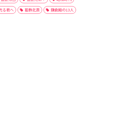
光る君へ
葛飾北斎
鎌倉殿の13人