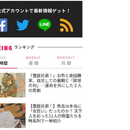
公式アカウントで最新情報ゲット！
ランキング
KING
ILY
WEEKLY
MONTHLY
4時間
週 間
月 間
『豊臣兄弟！』お市と柴田勝
家、自刃しての最期と「辞世
の句」…運命を共にした２人
の悲劇
【豊臣兄弟！】秀吉は本当に
「女狂い」だったのか？ 天下
人を彩った11人の側室たちを
時系列で一挙紹介