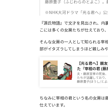
藤原豊子（ふじわらのとよこ）。
※NHK大河ドラマ「光る君へ」
『源氏物語』で文才を見出され、内裏
こには多くの女房たちが仕えており
そんな女房の一人として知られる宰相
部がイタズラしてしまうほど親しみ
【光る君へ】親友
た『宰相の君 (
夫・藤原宣孝の死後
たちが活躍しており
藤原豊子(ほうし/と
ちなみに宰相の君という名の女房は
仕えています。