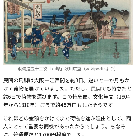
東海道五十三次「戸塚」歌川広重（wikipediaより）
民間の飛脚は大阪ー江戸間を約8日、遅いと一か月もか
けて荷物を届けていました。ただし、民間でも特急だと
約6日で荷物を運びます。この特急便、文化年間（1804
年から1818年）ごろで
約45万円
もしたそうです。
これほどの金額をかけてまで荷物を運ぶ理由として、商
人にとって重要な商機があったからでしょう。ちなみ
に、
普通便だと1700円程度
でした。