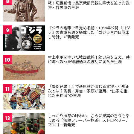
8
戦！切腹覚悟で長宗我部元親に降伏を迫った武
将・谷忠澄の生涯
ゴジラの咆哮で目覚める朝…1954年公開『ゴジ
9
ラ』の貴重音源を搭載した「ゴジラ音声目覚ま
し時計」が新発売
村上水軍を率いた戦国武将！幼い弟を支え、共
10
に海へ散った得居通幸の波乱に満ちた生涯
『豊臣兄弟！』で萩原護が演じる武将・小堀正
11
次とは？秀長・秀吉・家康が重用、“出家を重
ねた実務派”の生涯
しっかり抹茶の味わい、さらに果実の香りも楽
12
しめる「無糖フレーバー抹茶」ストロベリー、
マンゴー新発売