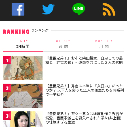
ランキング
RANKING
DAILY
WEEKLY
MONTHLY
24時間
週 間
月 間
『豊臣兄弟！』お市と柴田勝家、自刃しての最
1
期と「辞世の句」…運命を共にした２人の悲劇
【豊臣兄弟！】秀吉は本当に「女狂い」だった
2
のか？ 天下人を彩った11人の側室たちを時系列
で一挙紹介
『豊臣兄弟！』茶々＝悪女はほぼ創作？秀吉が
3
溺愛、豊臣家滅亡を背負わされた茶々(井上和)
の壮絶すぎる生涯