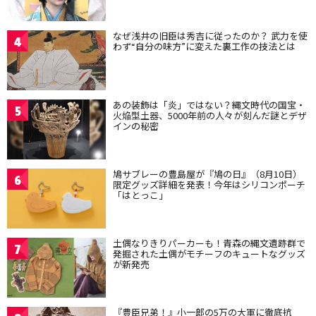
なぜ浅井の旧臣は秀吉に従ったのか？ 武力を使
4
わず“自分の味方”に変えた裏工作の技法とは
あの装飾は「炎」ではない？縄文時代の国宝・
5
火焔型土器、5000年前の人々が刻んだ謎とデザ
インの秘密
鳩サブレーの豊島屋が『鳩の日』（8月10日）
6
限定グッズ詳細を発表！今年はシリコンポーチ
「はとっこ」
土偶なりきりパーカーも！青森の縄文遺跡群で
7
発掘された土偶がモチーフのキュートなグッズ
が新発売
『豊臣兄弟！』小一郎の5万の大軍に徹底抗