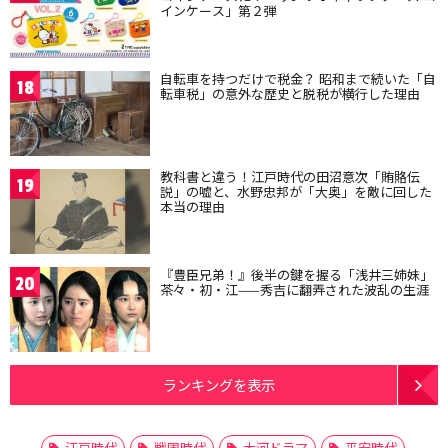
インケース」第２弾
自転車を持つだけで税金？ 昭和まで続いた「自
18
転車税」の意外な歴史と脱税が横行した理由
教科書と違う！江戸時代の田沼意次「賄賂伝
19
説」の嘘と、水野忠邦が「大奥」を敵に回した
本当の理由
『豊臣兄弟！』後半の鍵を握る「浅井三姉妹」
20
茶々・初・江——秀吉に翻弄された波乱の生涯
ランキングを表示
江戸時代
戦国時代
大河ドラマ
平安時代