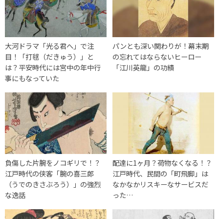
大河ドラマ「光る君へ」で注
パンとも深い関わりが！幕末期
目！「打毬（だきゅう）」と
の忘れてはならないヒーロー
は？平安時代には宮中の年中行
「江川英龍」の功績
事にもなっていた
負傷した片腕をノコギリで！？
配達に1ヶ月？荷物なくなる！？
江戸時代の侠客「腕の喜三郎
江戸時代、民間の「町飛脚」は
（うでのきさぶろう）」の強烈
なかなかリスキーなサービスだ
な逸話
った…