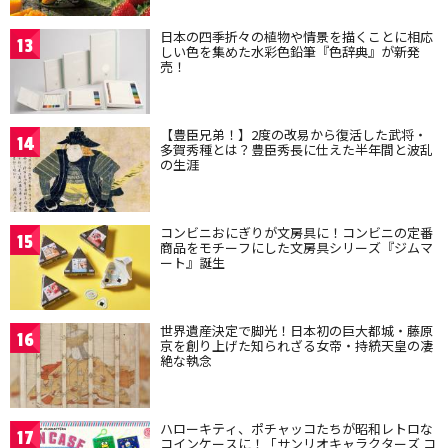
日本の四季折々の植物や情景を描くことに相応
13
しい色を集めた水彩色鉛筆『色辞典』が新発
売！
【豊臣兄弟！】2度の改易から復活した武将・
14
多賀秀種とは？豊臣秀長に仕えた半年間と波乱
の生涯
コンビニおにぎりが文房具に！コンビニの定番
15
商品をモチーフにした文房具シリーズ『ジムマ
ート』誕生
世界遺産決定で脚光！日本初の巨大都城・藤原
16
京を創り上げた知られざる女帝・持統天皇の凄
絶な執念
ハローキティ、ポチャッコたちが昭和レトロな
17
コインケースに！「サンリオキャラクターズ コ