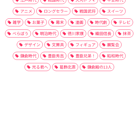
アニメ
ロングセラー
戦国武将
スイーツ
雑学
お菓子
幕末
漫画
時代劇
テレビ
べらぼう
明治時代
徳川家康
織田信長
抹茶
デザイン
文房具
フィギュア
展覧会
鎌倉時代
豊臣秀吉
豊臣兄弟！
昭和時代
光る君へ
葛飾北斎
鎌倉殿の13人