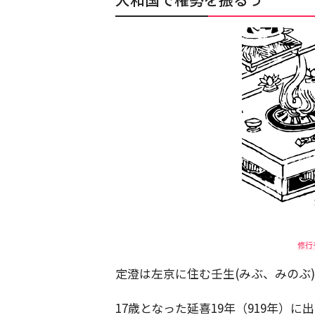
修行
定澄は左京に住む壬生(みぶ、みのぶ
17歳となった延喜19年（919年）