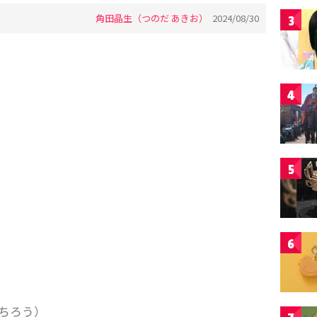
角田晶生（つのだ あきお）
2024/08/30
3
4
5
6
ちろう）