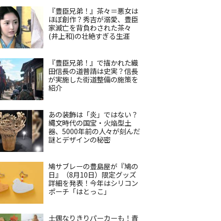
『豊臣兄弟！』茶々＝悪女は
ほぼ創作？秀吉が溺愛、豊臣
家滅亡を背負わされた茶々
(井上和)の壮絶すぎる生涯
『豊臣兄弟！』で描かれた織
田信長の道普請は史実？信長
が実施した街道整備の施策を
紹介
あの装飾は「炎」ではない？
縄文時代の国宝・火焔型土
器、5000年前の人々が刻んだ
謎とデザインの秘密
鳩サブレーの豊島屋が『鳩の
日』（8月10日）限定グッズ
詳細を発表！今年はシリコン
ポーチ「はとっこ」
土偶なりきりパーカーも！青