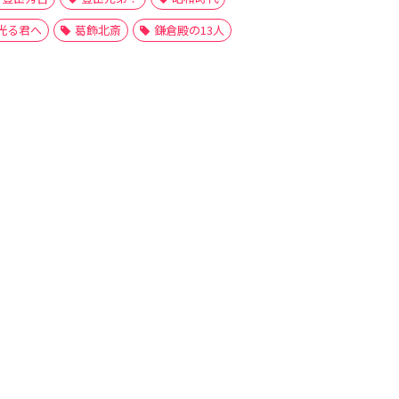
光る君へ
葛飾北斎
鎌倉殿の13人