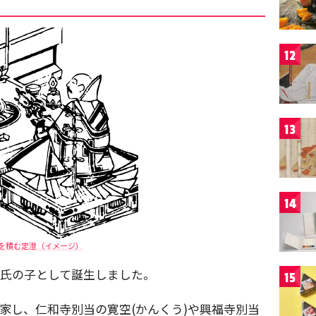
12
13
14
を積む定澄（イメージ）
)氏の子として誕生しました。
15
に出家し、仁和寺別当の寛空(かんくう)や興福寺別当