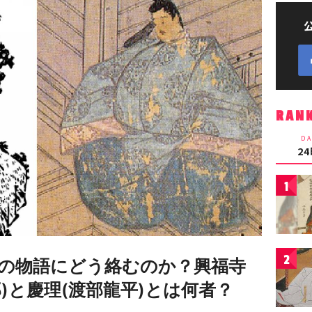
RAN
DA
2
1
2
の物語にどう絡むのか？興福寺
)と慶理(渡部龍平)とは何者？