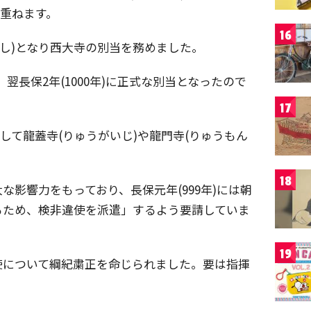
を重ねます。
16
りっし)となり西大寺の別当を務めました。
、翌長保2年(1000年)に正式な別当となったので
17
して龍蓋寺(りゅうがいじ)や龍門寺(りゅうもん
18
な影響力をもっており、長保元年(999年)には朝
るため、検非違使を派遣」するよう要請していま
19
使について綱紀粛正を命じられました。要は指揮