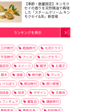
【季節・数量限定】キンモク
セイの香りを天然精油で再現
した「スチームクリーム キン
モクセイ&茶」新登場
ランキングを表示
江戸時代
戦国時代
大河ドラマ
平安時代
アニメ
ロングセラー
国武将
スイーツ
雑学
お菓子
幕末
漫画
時代劇
テレビ
べらぼう
明治時代
徳川家康
田信長
抹茶
デザイン
文房具
フィギュア
展覧会
鎌倉時代
豊臣秀吉
豊臣兄弟！
昭和時代