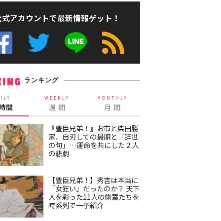
公式アカウントで最新情報ゲット！
ランキング
KING
ILY
WEEKLY
MONTHLY
4時間
週 間
月 間
『豊臣兄弟！』お市と柴田勝
家、自刃しての最期と「辞世
の句」…運命を共にした２人
の悲劇
【豊臣兄弟！】秀吉は本当に
「女狂い」だったのか？ 天下
人を彩った11人の側室たちを
時系列で一挙紹介