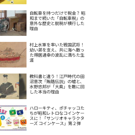
自転車を持つだけで税金？ 昭
和まで続いた「自転車税」の
意外な歴史と脱税が横行した
理由
村上水軍を率いた戦国武将！
幼い弟を支え、共に海へ散っ
た得居通幸の波乱に満ちた生
涯
教科書と違う！江戸時代の田
沼意次「賄賂伝説」の嘘と、
水野忠邦が「大奥」を敵に回
した本当の理由
ハローキティ、ポチャッコた
ちが昭和レトロなコインケー
スに！「サンリオキャラクタ
ーズ コインケース」第２弾