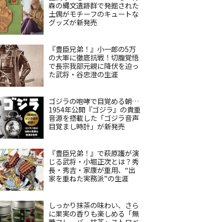
森の縄文遺跡群で発掘された
土偶がモチーフのキュートな
グッズが新発売
『豊臣兄弟！』小一郎の5万
の大軍に徹底抗戦！切腹覚悟
で長宗我部元親に降伏を迫っ
た武将・谷忠澄の生涯
ゴジラの咆哮で目覚める朝…
1954年公開『ゴジラ』の貴重
音源を搭載した「ゴジラ音声
目覚まし時計」が新発売
『豊臣兄弟！』で萩原護が演
じる武将・小堀正次とは？秀
長・秀吉・家康が重用、“出
家を重ねた実務派”の生涯
しっかり抹茶の味わい、さら
に果実の香りも楽しめる「無
糖フレーバー抹茶」ストロベ