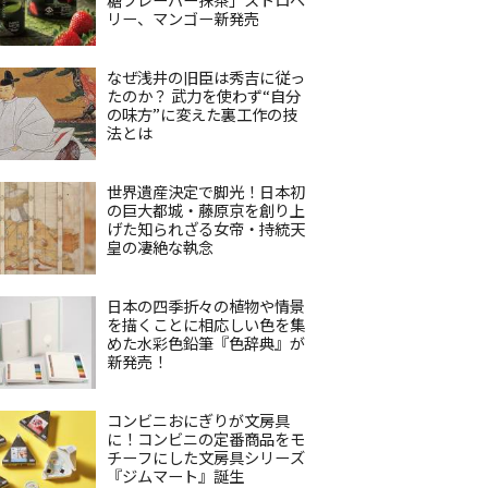
リー、マンゴー新発売
なぜ浅井の旧臣は秀吉に従っ
たのか？ 武力を使わず“自分
の味方”に変えた裏工作の技
法とは
世界遺産決定で脚光！日本初
の巨大都城・藤原京を創り上
げた知られざる女帝・持統天
皇の凄絶な執念
日本の四季折々の植物や情景
を描くことに相応しい色を集
めた水彩色鉛筆『色辞典』が
新発売！
コンビニおにぎりが文房具
に！コンビニの定番商品をモ
チーフにした文房具シリーズ
『ジムマート』誕生