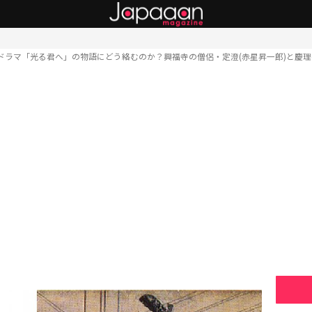
ドラマ「光る君へ」の物語にどう絡むのか？興福寺の僧侶・定澄(赤星昇一郎)と慶理