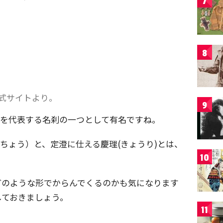
7
。
8
公式サイトより。
9
)を代表する名刹の一つとして有名ですね。
うちょう）と、定澄に仕える慶理(きょうり)とは、
10
どのような形でからんでくるのかも気になります
しておきましょう。
11