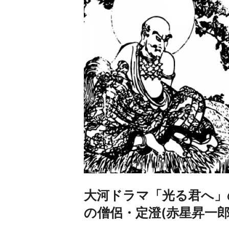
大河ドラマ「光る君へ」
の僧侶・定澄(赤星昇一郎