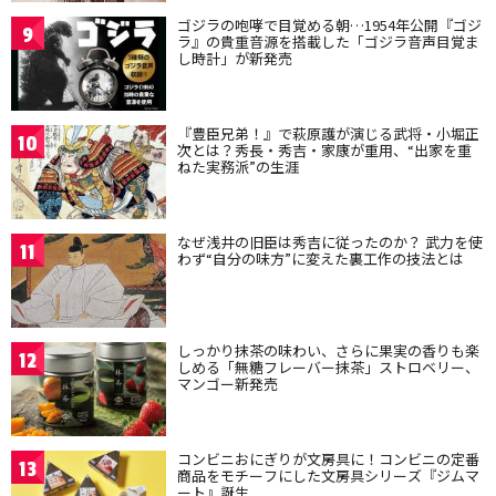
ゴジラの咆哮で目覚める朝…1954年公開『ゴジ
9
ラ』の貴重音源を搭載した「ゴジラ音声目覚ま
し時計」が新発売
『豊臣兄弟！』で萩原護が演じる武将・小堀正
10
次とは？秀長・秀吉・家康が重用、“出家を重
ねた実務派”の生涯
なぜ浅井の旧臣は秀吉に従ったのか？ 武力を使
11
わず“自分の味方”に変えた裏工作の技法とは
しっかり抹茶の味わい、さらに果実の香りも楽
12
しめる「無糖フレーバー抹茶」ストロベリー、
マンゴー新発売
コンビニおにぎりが文房具に！コンビニの定番
13
商品をモチーフにした文房具シリーズ『ジムマ
ート』誕生