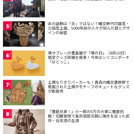
あの装飾は「炎」ではない？縄文時代の国宝・
5
火焔型土器、5000年前の人々が刻んだ謎とデザ
インの秘密
鳩サブレーの豊島屋が『鳩の日』（8月10日）
6
限定グッズ詳細を発表！今年はシリコンポーチ
「はとっこ」
土偶なりきりパーカーも！青森の縄文遺跡群で
7
発掘された土偶がモチーフのキュートなグッズ
が新発売
『豊臣兄弟！』小一郎の5万の大軍に徹底抗
8
戦！切腹覚悟で長宗我部元親に降伏を迫った武
将・谷忠澄の生涯