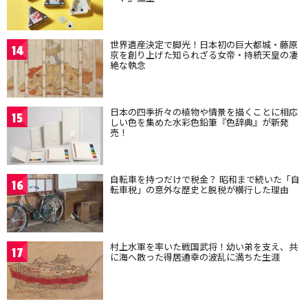
世界遺産決定で脚光！日本初の巨大都城・藤原
14
京を創り上げた知られざる女帝・持統天皇の凄
絶な執念
日本の四季折々の植物や情景を描くことに相応
15
しい色を集めた水彩色鉛筆『色辞典』が新発
売！
自転車を持つだけで税金？ 昭和まで続いた「自
16
転車税」の意外な歴史と脱税が横行した理由
村上水軍を率いた戦国武将！幼い弟を支え、共
17
に海へ散った得居通幸の波乱に満ちた生涯