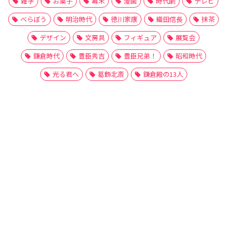
雑学
お菓子
幕末
漫画
時代劇
テレビ
べらぼう
明治時代
徳川家康
織田信長
抹茶
デザイン
文房具
フィギュア
展覧会
鎌倉時代
豊臣秀吉
豊臣兄弟！
昭和時代
光る君へ
葛飾北斎
鎌倉殿の13人