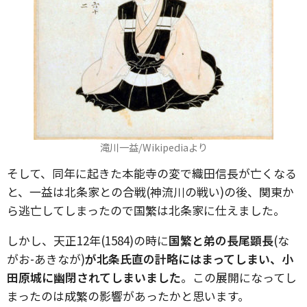
滝川一益/Wikipediaより
そして、同年に起きた本能寺の変で織田信長が亡くなる
と、一益は北条家との合戦(神流川の戦い)の後、関東か
ら逃亡してしまったので国繁は北条家に仕えました。
しかし、天正12年(1584)の時に
国繁と弟の長尾顕長
(な
がお-あきなが)
が北条氏直の計略にはまってしまい、小
田原城に幽閉されてしまいました
。この展開になってし
まったのは成繁の影響があったかと思います。