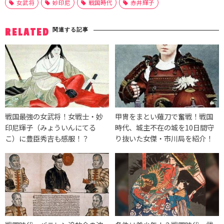
女武将
妙印尼
戦国時代
赤井輝子
関連する記事
RELATED
戦国最強の女武将！女戦士・妙
甲冑をまとい薙刀で奮戦！戦国
印尼輝子（みょういんにてる
時代、城主不在の城を10日間守
こ）に豊臣秀吉も感服！？
り抜いた女傑・市川局を紹介！