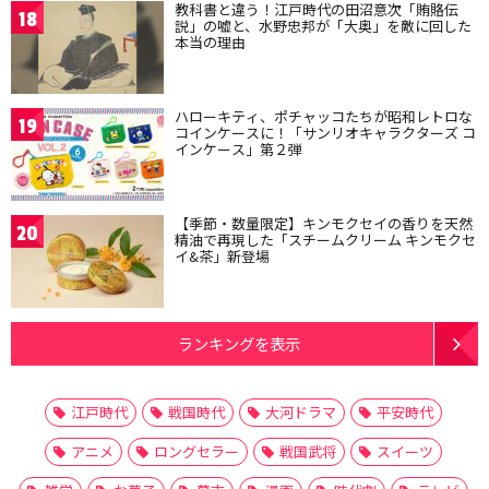
教科書と違う！江戸時代の田沼意次「賄賂伝
18
説」の嘘と、水野忠邦が「大奥」を敵に回した
本当の理由
ハローキティ、ポチャッコたちが昭和レトロな
19
コインケースに！「サンリオキャラクターズ コ
インケース」第２弾
【季節・数量限定】キンモクセイの香りを天然
20
精油で再現した「スチームクリーム キンモクセ
イ&茶」新登場
ランキングを表示
江戸時代
戦国時代
大河ドラマ
平安時代
アニメ
ロングセラー
戦国武将
スイーツ