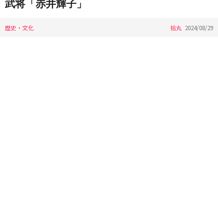
武将「赤井輝子」
歴史・文化
拾丸
2024/08/29