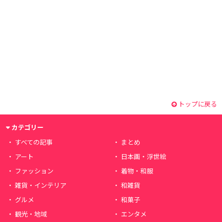
トップに戻る
カテゴリー
すべての記事
まとめ
アート
日本画・浮世絵
ファッション
着物・和服
雑貨・インテリア
和雑貨
グルメ
和菓子
観光・地域
エンタメ