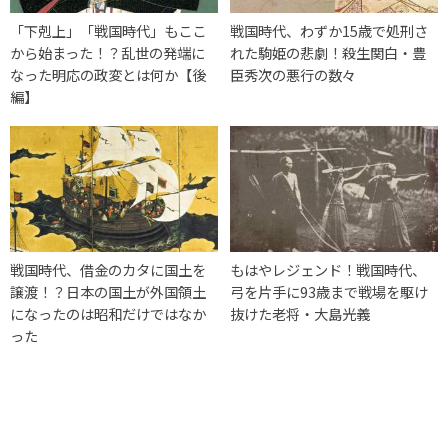
「下剋上」「戦国時代」もここ
戦国時代、わずか15歳で処刑さ
から始まった！？乱世の発端に
れた駒姫の悲劇！殺生関白・豊
なった明応の政変とは何か【後
臣秀次の悪行の数々
編】
戦国時代、借金のカタに国土を
もはやレジェンド！戦国時代、
譲渡！？日本の国土が外国領土
弓を片手に93歳まで戦場を駆け
になったのは昭和だけではなか
抜けた老将・大島光義
った