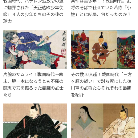
戦国時代、バテレン追放令の波
条件は美少年！？戦国時代、武
に翻弄された「天正遣欧少年使
将のそばで仕えていた若侍「小
節」４人の少年たちのその後の
姓」とは結局、何だったのか？
運命
片腕のサムライ！戦国時代〜幕
その数10人超！戦国時代「三方
末、腕一本になろうとも不屈の
ヶ原の戦い」で討ち死にした徳
闘志で刀を振るった隻腕の武士
川軍の武将たちそれぞれの最期
たち
を紹介