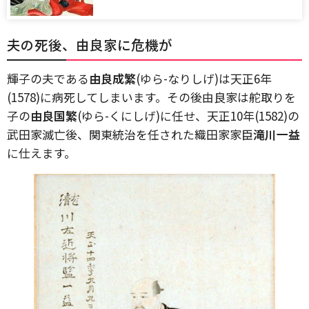
夫の死後、由良家に危機が
輝子の夫である
由良成繁
(ゆら-なりしげ)は天正6年
(1578)に病死してしまいます。その後由良家は舵取りを
子の
由良国繁
(ゆら-くにしげ)に任せ、天正10年(1582)の
武田家滅亡後、関東統治を任された織田家家臣
滝川一益
に仕えます。