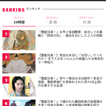
ランキング
RANKING
DAILY
WEEKLY
MONTHLY
24時間
週 間
月 間
『豊臣兄弟！』お市と柴田勝家、自刃しての最
1
期と「辞世の句」…運命を共にした２人の悲劇
【豊臣兄弟！】秀吉は本当に「女狂い」だった
2
のか？ 天下人を彩った11人の側室たちを時系列
で一挙紹介
『豊臣兄弟！』茶々＝悪女はほぼ創作？秀吉が
3
溺愛、豊臣家滅亡を背負わされた茶々(井上和)
の壮絶すぎる生涯
『豊臣兄弟！』で描かれた織田信長の道普請は
4
史実？信長が実施した街道整備の施策を紹介