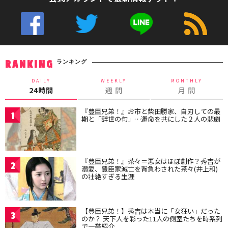
ランキング
RANKING
DAILY
WEEKLY
MONTHLY
24時間
週 間
月 間
『豊臣兄弟！』お市と柴田勝家、自刃しての最
1
期と「辞世の句」…運命を共にした２人の悲劇
『豊臣兄弟！』茶々＝悪女はほぼ創作？秀吉が
2
溺愛、豊臣家滅亡を背負わされた茶々(井上和)
の壮絶すぎる生涯
【豊臣兄弟！】秀吉は本当に「女狂い」だった
3
のか？ 天下人を彩った11人の側室たちを時系列
で一挙紹介