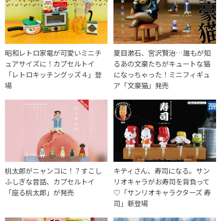
昭和レトロ家電が可愛いミニチ
夏目漱石、宮沢賢治…誰もが知
ュアサイズに！カプセルトイ
るあの文豪たちがキュートな猫
「レトロキッチングッズ４」登
になっちゃった！ミニフィギュ
場
ア「文豪猫」発売
桃太郎がニャンコに！？すこし
キティさん、寿司になる。サン
ふしぎな昔話、カプセルトイ
リオキャラがお寿司を背負って
「座る桃太郎」が発売
♡「サンリオキャラクターズ 寿
司」新登場