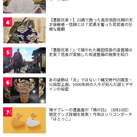
【豊臣兄弟！】22歳で散った長宗我部元親の天
4
才後継者・信親とは？武勇を奮った若武者の壮
絶な最期
『豊臣兄弟！』で描かれた織田信長の道普請は
5
史実？信長が実施した街道整備の施策を紹介
あの装飾は「炎」ではない？縄文時代の国宝・
6
火焔型土器、5000年前の人々が刻んだ謎とデザ
インの秘密
鳩サブレーの豊島屋が『鳩の日』（8月10日）
7
限定グッズ詳細を発表！今年はシリコンポーチ
「はとっこ」