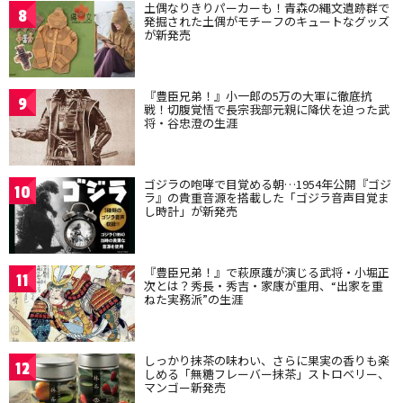
土偶なりきりパーカーも！青森の縄文遺跡群で
8
発掘された土偶がモチーフのキュートなグッズ
が新発売
『豊臣兄弟！』小一郎の5万の大軍に徹底抗
9
戦！切腹覚悟で長宗我部元親に降伏を迫った武
将・谷忠澄の生涯
ゴジラの咆哮で目覚める朝…1954年公開『ゴジ
10
ラ』の貴重音源を搭載した「ゴジラ音声目覚ま
し時計」が新発売
『豊臣兄弟！』で萩原護が演じる武将・小堀正
11
次とは？秀長・秀吉・家康が重用、“出家を重
ねた実務派”の生涯
しっかり抹茶の味わい、さらに果実の香りも楽
12
しめる「無糖フレーバー抹茶」ストロベリー、
マンゴー新発売