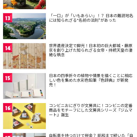
「一口」が「いもあらい」！？ 日本の難読地名
13
には知られざる“名前の法則”があった
世界遺産決定で脚光！日本初の巨大都城・藤原
14
京を創り上げた知られざる女帝・持統天皇の凄
絶な執念
日本の四季折々の植物や情景を描くことに相応
15
しい色を集めた水彩色鉛筆『色辞典』が新発
売！
コンビニおにぎりが文房具に！コンビニの定番
16
商品をモチーフにした文房具シリーズ『ジムマ
ート』誕生
自転車を持つだけで税金？ 昭和まで続いた「自