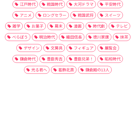
江戸時代
戦国時代
大河ドラマ
平安時代
アニメ
ロングセラー
戦国武将
スイーツ
雑学
お菓子
幕末
漫画
時代劇
テレビ
べらぼう
明治時代
織田信長
徳川家康
抹茶
デザイン
文房具
フィギュア
展覧会
鎌倉時代
豊臣秀吉
豊臣兄弟！
昭和時代
光る君へ
葛飾北斎
鎌倉殿の13人