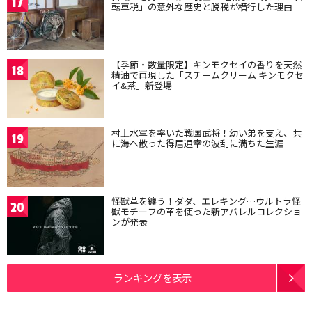
17
転車税」の意外な歴史と脱税が横行した理由
【季節・数量限定】キンモクセイの香りを天然
18
精油で再現した「スチームクリーム キンモクセ
イ&茶」新登場
村上水軍を率いた戦国武将！幼い弟を支え、共
19
に海へ散った得居通幸の波乱に満ちた生涯
怪獣革を纏う！ダダ、エレキング…ウルトラ怪
20
獣モチーフの革を使った新アパレルコレクショ
ンが発表
ランキングを表示