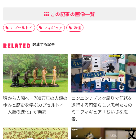
この記事の画像一覧
カプセルトイ
フィギュア
妖怪
関連する記事
RELATED
猿から人間へ…700万年の人類の
ニンニン♪デスク周りで任務を
歩みと歴史を学ぶカプセルトイ
遂行する可愛らしい忍者たちの
「人類の進化」が発売
ミニフィギュア「ちいさな忍
者」