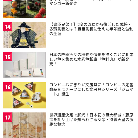
マンゴー新発売
【豊臣兄弟！】2度の改易から復活した武将・
14
多賀秀種とは？豊臣秀長に仕えた半年間と波乱
の生涯
日本の四季折々の植物や情景を描くことに相応
15
しい色を集めた水彩色鉛筆『色辞典』が新発
売！
コンビニおにぎりが文房具に！コンビニの定番
16
商品をモチーフにした文房具シリーズ『ジムマ
ート』誕生
世界遺産決定で脚光！日本初の巨大都城・藤原
17
京を創り上げた知られざる女帝・持統天皇の凄
絶な執念