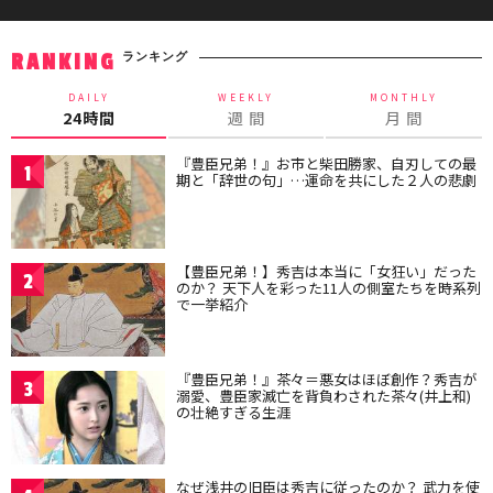
ランキング
RANKING
DAILY
WEEKLY
MONTHLY
24時間
週 間
月 間
『豊臣兄弟！』お市と柴田勝家、自刃しての最
1
期と「辞世の句」…運命を共にした２人の悲劇
【豊臣兄弟！】秀吉は本当に「女狂い」だった
2
のか？ 天下人を彩った11人の側室たちを時系列
で一挙紹介
『豊臣兄弟！』茶々＝悪女はほぼ創作？秀吉が
3
溺愛、豊臣家滅亡を背負わされた茶々(井上和)
の壮絶すぎる生涯
なぜ浅井の旧臣は秀吉に従ったのか？ 武力を使