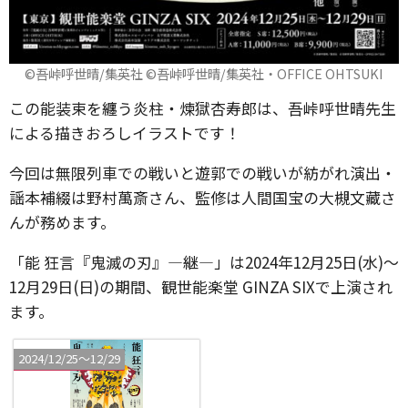
©吾峠呼世晴/集英社 ©吾峠呼世晴/集英社・OFFICE OHTSUKI
この能装束を纏う炎柱・煉獄杏寿郎は、吾峠呼世晴先生
による描きおろしイラストです！
今回は無限列車での戦いと遊郭での戦いが紡がれ演出・
謡本補綴は野村萬斎さん、監修は人間国宝の大槻文藏さ
んが務めます。
「能 狂言『鬼滅の刃』―継―」は2024年12月25日(水)～
12月29日(日)の期間、観世能楽堂 GINZA SIXで上演され
ます。
2024/12/25〜12/29