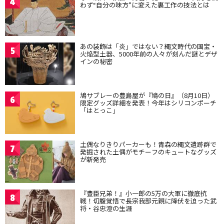
4
わず“自分の味方”に変えた裏工作の技法とは
あの装飾は「炎」ではない？縄文時代の国宝・
5
火焔型土器、5000年前の人々が刻んだ謎とデザ
インの秘密
鳩サブレーの豊島屋が『鳩の日』（8月10日）
6
限定グッズ詳細を発表！今年はシリコンポーチ
「はとっこ」
土偶なりきりパーカーも！青森の縄文遺跡群で
7
発掘された土偶がモチーフのキュートなグッズ
が新発売
『豊臣兄弟！』小一郎の5万の大軍に徹底抗
8
戦！切腹覚悟で長宗我部元親に降伏を迫った武
将・谷忠澄の生涯