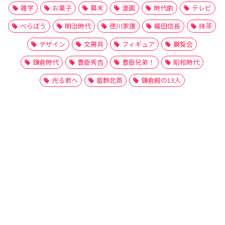
雑学
お菓子
幕末
漫画
時代劇
テレビ
べらぼう
明治時代
徳川家康
織田信長
抹茶
デザイン
文房具
フィギュア
展覧会
鎌倉時代
豊臣秀吉
豊臣兄弟！
昭和時代
光る君へ
葛飾北斎
鎌倉殿の13人