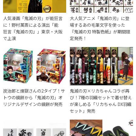
人気漫画「鬼滅の刃」が能狂言
大人気アニメ「鬼滅の刃」に登
に！野村萬斎による演出「能
場するあの毛筆文字を使った
狂言『鬼滅の刃』」東京・大阪
『鬼滅の刃 特製色紙』が期間限
で上演
定発売！
炭治郎と煉獄さんの2タイプ！サ
鬼滅の刃×リカちゃんコラボ再
トウの鏡餅から「鬼滅の刃」オ
び！7種の羽織セットで着せ替え
リジナルデザインの鏡餅が発売
が楽しめる「リカちゃん DX羽織
セット」発売