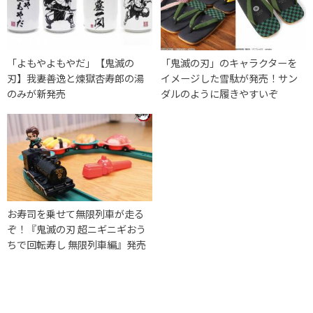
「よもやよもやだ」【鬼滅の
「鬼滅の刃」のキャラクターを
刃】我妻善逸と煉獄杏寿郎の湯
イメージした雪駄が発売！サン
のみが新発売
ダルのように履きやすいぞ
お寿司を乗せて無限列車が走る
ぞ！『鬼滅の刃 超ニギニギおう
ちで回転寿し 無限列車編』発売