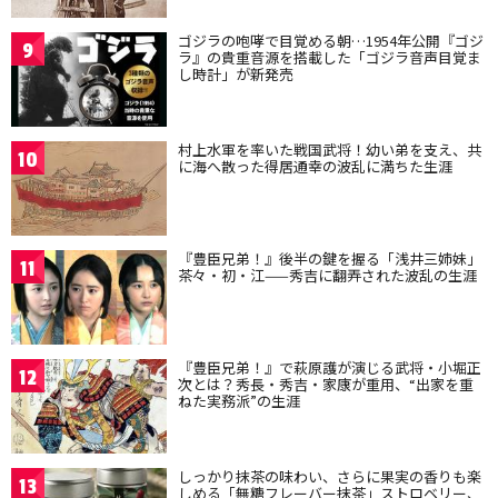
ゴジラの咆哮で目覚める朝…1954年公開『ゴジ
9
ラ』の貴重音源を搭載した「ゴジラ音声目覚ま
し時計」が新発売
村上水軍を率いた戦国武将！幼い弟を支え、共
10
に海へ散った得居通幸の波乱に満ちた生涯
『豊臣兄弟！』後半の鍵を握る「浅井三姉妹」
11
茶々・初・江——秀吉に翻弄された波乱の生涯
『豊臣兄弟！』で萩原護が演じる武将・小堀正
12
次とは？秀長・秀吉・家康が重用、“出家を重
ねた実務派”の生涯
しっかり抹茶の味わい、さらに果実の香りも楽
13
しめる「無糖フレーバー抹茶」ストロベリー、