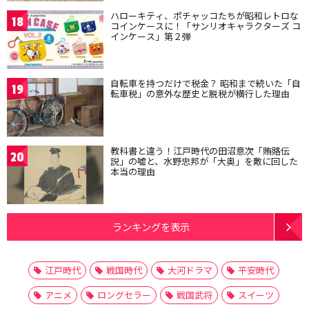
ハローキティ、ポチャッコたちが昭和レトロな
18
コインケースに！「サンリオキャラクターズ コ
インケース」第２弾
自転車を持つだけで税金？ 昭和まで続いた「自
19
転車税」の意外な歴史と脱税が横行した理由
教科書と違う！江戸時代の田沼意次「賄賂伝
20
説」の嘘と、水野忠邦が「大奥」を敵に回した
本当の理由
ランキングを表示
江戸時代
戦国時代
大河ドラマ
平安時代
アニメ
ロングセラー
戦国武将
スイーツ