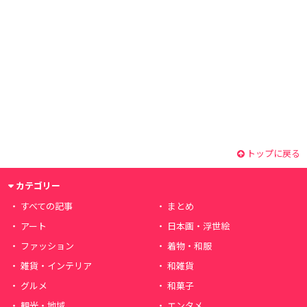
トップに戻る
カテゴリー
すべての記事
まとめ
アート
日本画・浮世絵
ファッション
着物・和服
雑貨・インテリア
和雑貨
グルメ
和菓子
観光・地域
エンタメ