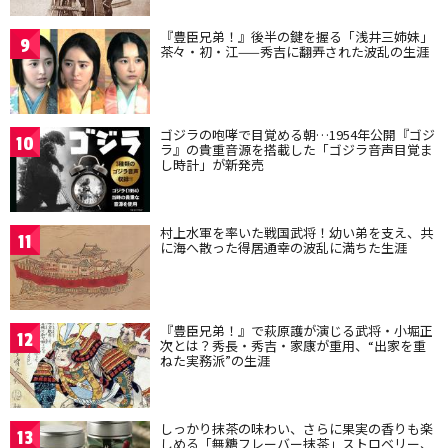
『豊臣兄弟！』後半の鍵を握る「浅井三姉妹」
9
茶々・初・江——秀吉に翻弄された波乱の生涯
ゴジラの咆哮で目覚める朝…1954年公開『ゴジ
10
ラ』の貴重音源を搭載した「ゴジラ音声目覚ま
し時計」が新発売
村上水軍を率いた戦国武将！幼い弟を支え、共
11
に海へ散った得居通幸の波乱に満ちた生涯
『豊臣兄弟！』で萩原護が演じる武将・小堀正
12
次とは？秀長・秀吉・家康が重用、“出家を重
ねた実務派”の生涯
しっかり抹茶の味わい、さらに果実の香りも楽
13
しめる「無糖フレーバー抹茶」ストロベリー、