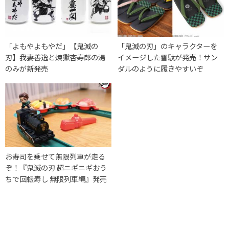
「よもやよもやだ」【鬼滅の
「鬼滅の刃」のキャラクターを
刃】我妻善逸と煉獄杏寿郎の湯
イメージした雪駄が発売！サン
のみが新発売
ダルのように履きやすいぞ
お寿司を乗せて無限列車が走る
ぞ！『鬼滅の刃 超ニギニギおう
ちで回転寿し 無限列車編』発売