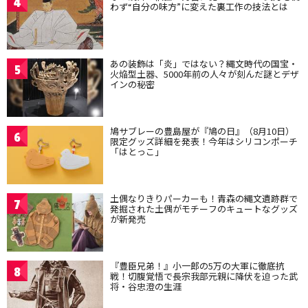
4
わず“自分の味方”に変えた裏工作の技法とは
あの装飾は「炎」ではない？縄文時代の国宝・
5
火焔型土器、5000年前の人々が刻んだ謎とデザ
インの秘密
鳩サブレーの豊島屋が『鳩の日』（8月10日）
6
限定グッズ詳細を発表！今年はシリコンポーチ
「はとっこ」
土偶なりきりパーカーも！青森の縄文遺跡群で
7
発掘された土偶がモチーフのキュートなグッズ
が新発売
『豊臣兄弟！』小一郎の5万の大軍に徹底抗
8
戦！切腹覚悟で長宗我部元親に降伏を迫った武
将・谷忠澄の生涯