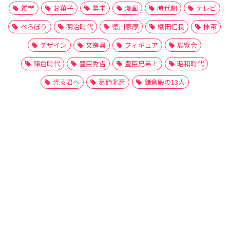
雑学
お菓子
幕末
漫画
時代劇
テレビ
べらぼう
明治時代
徳川家康
織田信長
抹茶
デザイン
文房具
フィギュア
展覧会
鎌倉時代
豊臣秀吉
豊臣兄弟！
昭和時代
光る君へ
葛飾北斎
鎌倉殿の13人