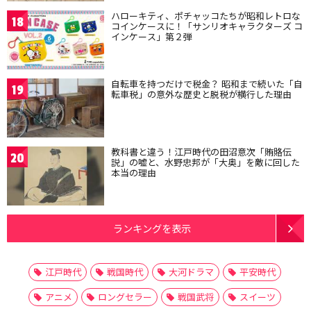
ハローキティ、ポチャッコたちが昭和レトロな
18
コインケースに！「サンリオキャラクターズ コ
インケース」第２弾
自転車を持つだけで税金？ 昭和まで続いた「自
19
転車税」の意外な歴史と脱税が横行した理由
教科書と違う！江戸時代の田沼意次「賄賂伝
20
説」の嘘と、水野忠邦が「大奥」を敵に回した
本当の理由
ランキングを表示
江戸時代
戦国時代
大河ドラマ
平安時代
アニメ
ロングセラー
戦国武将
スイーツ