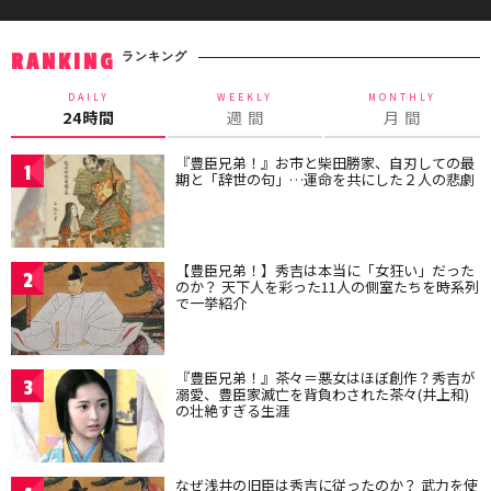
ランキング
RANKING
DAILY
WEEKLY
MONTHLY
24時間
週 間
月 間
『豊臣兄弟！』お市と柴田勝家、自刃しての最
1
期と「辞世の句」…運命を共にした２人の悲劇
【豊臣兄弟！】秀吉は本当に「女狂い」だった
2
のか？ 天下人を彩った11人の側室たちを時系列
で一挙紹介
『豊臣兄弟！』茶々＝悪女はほぼ創作？秀吉が
3
溺愛、豊臣家滅亡を背負わされた茶々(井上和)
の壮絶すぎる生涯
なぜ浅井の旧臣は秀吉に従ったのか？ 武力を使