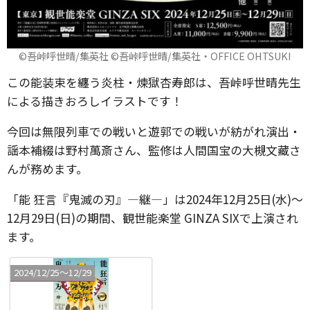
©吾峠呼世晴/集英社 ©吾峠呼世晴/集英社・OFFICE OHTSUKI
この能装束を纏う炎柱・煉獄杏寿郎は、吾峠呼世晴先生
による描きおろしイラストです！
今回は無限列車での戦いと遊郭での戦いが紡がれ演出・
謡本補綴は野村萬斎さん、監修は人間国宝の大槻文藏さ
んが務めます。
「能 狂言『鬼滅の刃』―継―」は2024年12月25日(水)～
12月29日(日)の期間、観世能楽堂 GINZA SIXで上演され
ます。
2024/12/25〜12/29