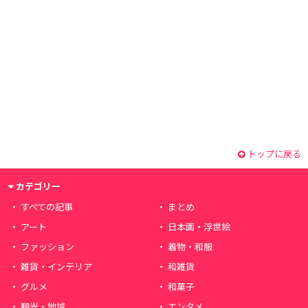
トップに戻る
カテゴリー
すべての記事
まとめ
アート
日本画・浮世絵
ファッション
着物・和服
雑貨・インテリア
和雑貨
グルメ
和菓子
観光・地域
エンタメ