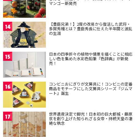
マンゴー新発売
【豊臣兄弟！】2度の改易から復活した武将・
14
多賀秀種とは？豊臣秀長に仕えた半年間と波乱
の生涯
日本の四季折々の植物や情景を描くことに相応
15
しい色を集めた水彩色鉛筆『色辞典』が新発
売！
コンビニおにぎりが文房具に！コンビニの定番
16
商品をモチーフにした文房具シリーズ『ジムマ
ート』誕生
世界遺産決定で脚光！日本初の巨大都城・藤原
17
京を創り上げた知られざる女帝・持統天皇の凄
絶な執念