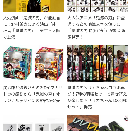
人気漫画「鬼滅の刃」が能狂言
大人気アニメ「鬼滅の刃」に登
に！野村萬斎による演出「能
場するあの毛筆文字を使った
狂言『鬼滅の刃』」東京・大阪
『鬼滅の刃 特製色紙』が期間限
で上演
定発売！
炭治郎と煉獄さんの2タイプ！サ
鬼滅の刃×リカちゃんコラボ再
トウの鏡餅から「鬼滅の刃」オ
び！7種の羽織セットで着せ替え
リジナルデザインの鏡餅が発売
が楽しめる「リカちゃん DX羽織
セット」発売