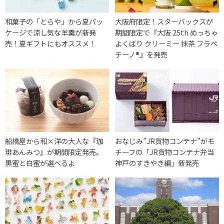
和菓子の「とらや」から夏パッ
大阪府限定！スターバックスが
ケージで涼し気な羊羹が新発
期間限定で『大阪 25th めっちゃ
売！夏ギフトにもオススメ！
よくばり クリーミー 抹茶 フラペ
チーノ®』を発売
船橋屋から和×洋の大人な『珈
おなじみ”JR貨物コンテナ”がモ
琲あんみつ』が期間限定発売。
チーフの「JR貨物コンテナ弁当
黒蜜と白蜜が選べるよ
神戸のすきやき編」新発売