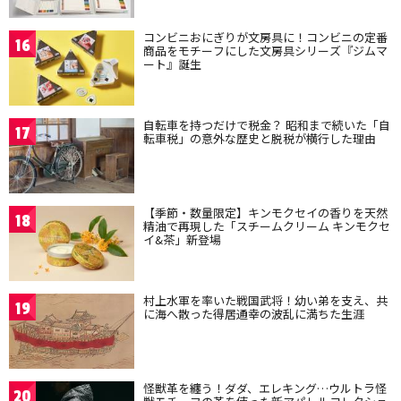
コンビニおにぎりが文房具に！コンビニの定番
16
商品をモチーフにした文房具シリーズ『ジムマ
ート』誕生
自転車を持つだけで税金？ 昭和まで続いた「自
17
転車税」の意外な歴史と脱税が横行した理由
【季節・数量限定】キンモクセイの香りを天然
18
精油で再現した「スチームクリーム キンモクセ
イ&茶」新登場
村上水軍を率いた戦国武将！幼い弟を支え、共
19
に海へ散った得居通幸の波乱に満ちた生涯
怪獣革を纏う！ダダ、エレキング…ウルトラ怪
20