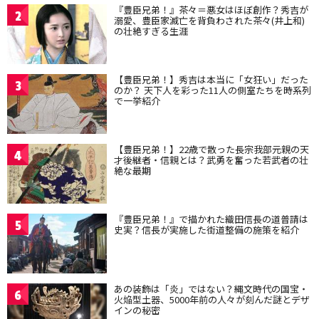
『豊臣兄弟！』茶々＝悪女はほぼ創作？秀吉が
2
溺愛、豊臣家滅亡を背負わされた茶々(井上和)
の壮絶すぎる生涯
【豊臣兄弟！】秀吉は本当に「女狂い」だった
3
のか？ 天下人を彩った11人の側室たちを時系列
で一挙紹介
【豊臣兄弟！】22歳で散った長宗我部元親の天
4
才後継者・信親とは？武勇を奮った若武者の壮
絶な最期
『豊臣兄弟！』で描かれた織田信長の道普請は
5
史実？信長が実施した街道整備の施策を紹介
あの装飾は「炎」ではない？縄文時代の国宝・
6
火焔型土器、5000年前の人々が刻んだ謎とデザ
インの秘密