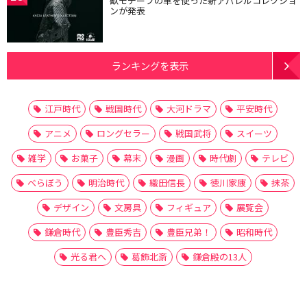
獣モチーフの革を使った新アパレルコレクショ
ンが発表
ランキングを表示
江戸時代
戦国時代
大河ドラマ
平安時代
アニメ
ロングセラー
戦国武将
スイーツ
雑学
お菓子
幕末
漫画
時代劇
テレビ
べらぼう
明治時代
織田信長
徳川家康
抹茶
デザイン
文房具
フィギュア
展覧会
鎌倉時代
豊臣秀吉
豊臣兄弟！
昭和時代
光る君へ
葛飾北斎
鎌倉殿の13人