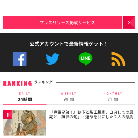
プレスリリース掲載サービス
公式アカウントで最新情報ゲット！
ランキング
RANKING
DAILY
WEEKLY
MONTHLY
24時間
週 間
月 間
『豊臣兄弟！』お市と柴田勝家、自刃しての最
1
期と「辞世の句」…運命を共にした２人の悲劇