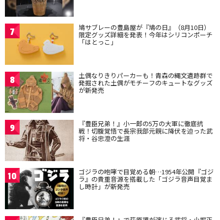
鳩サブレーの豊島屋が『鳩の日』（8月10日）
7
限定グッズ詳細を発表！今年はシリコンポーチ
「はとっこ」
土偶なりきりパーカーも！青森の縄文遺跡群で
8
発掘された土偶がモチーフのキュートなグッズ
が新発売
『豊臣兄弟！』小一郎の5万の大軍に徹底抗
9
戦！切腹覚悟で長宗我部元親に降伏を迫った武
将・谷忠澄の生涯
ゴジラの咆哮で目覚める朝…1954年公開『ゴジ
10
ラ』の貴重音源を搭載した「ゴジラ音声目覚ま
し時計」が新発売
『豊臣兄弟！』で萩原護が演じる武将・小堀正