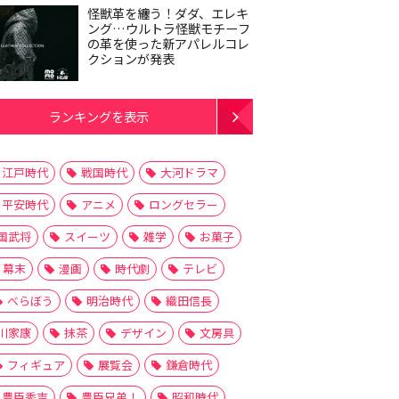
怪獣革を纏う！ダダ、エレキ
ング…ウルトラ怪獣モチーフ
の革を使った新アパレルコレ
クションが発表
ランキングを表示
江戸時代
戦国時代
大河ドラマ
平安時代
アニメ
ロングセラー
国武将
スイーツ
雑学
お菓子
幕末
漫画
時代劇
テレビ
べらぼう
明治時代
織田信長
川家康
抹茶
デザイン
文房具
フィギュア
展覧会
鎌倉時代
豊臣秀吉
豊臣兄弟！
昭和時代