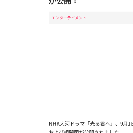
が公開！
エンターテイメント
NHK大河ドラマ「光る君へ」、9月
および相関図が公開されました。