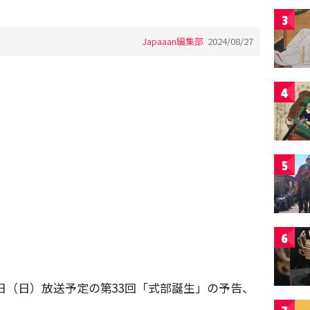
3
Japaaan編集部
2024/08/27
4
5
6
1日（日）放送予定の第33回「式部誕生」の予告、