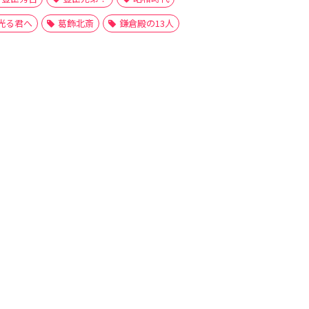
光る君へ
葛飾北斎
鎌倉殿の13人