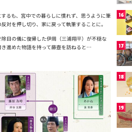
16
とするも、宮中での暮らしに慣れず、思うように筆
の反対を押し切り、家に戻って執筆することに。
で除目の儀に復帰した伊周（三浦翔平）が不穏な
17
書き進めた物語を持って藤壺を訪ねると…
18
19