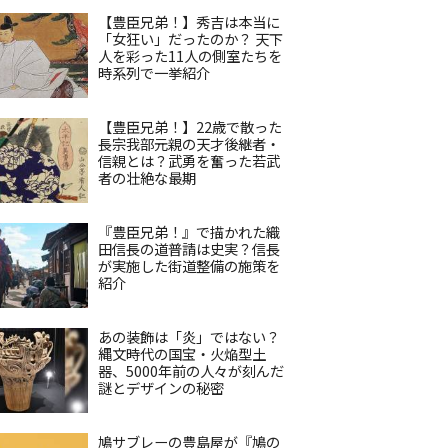
【豊臣兄弟！】秀吉は本当に
「女狂い」だったのか？ 天下
人を彩った11人の側室たちを
時系列で一挙紹介
【豊臣兄弟！】22歳で散った
長宗我部元親の天才後継者・
信親とは？武勇を奮った若武
者の壮絶な最期
『豊臣兄弟！』で描かれた織
田信長の道普請は史実？信長
が実施した街道整備の施策を
紹介
あの装飾は「炎」ではない？
縄文時代の国宝・火焔型土
器、5000年前の人々が刻んだ
謎とデザインの秘密
鳩サブレーの豊島屋が『鳩の