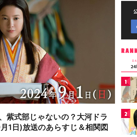
RAN
DA
2
1
2
、紫式部じゃないの？大河ドラ
9月1日)放送のあらすじ＆相関図