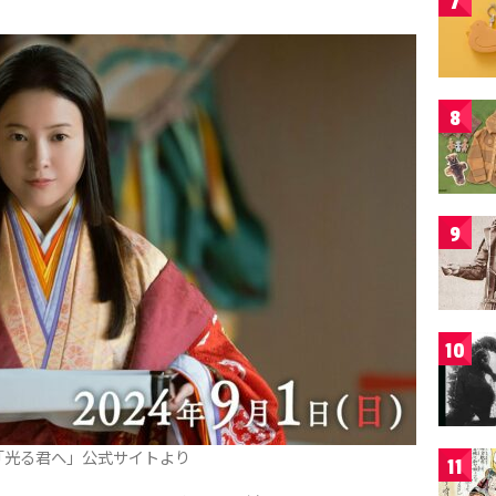
7
8
9
10
「光る君へ」公式サイトより
11