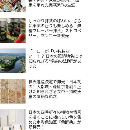
家を重ねた実務派”の生涯
しっかり抹茶の味わい、さら
に果実の香りも楽しめる「無
糖フレーバー抹茶」ストロベ
リー、マンゴー新発売
「一口」が「いもあら
い」！？ 日本の難読地名には
知られざる“名前の法則”があ
った
世界遺産決定で脚光！日本初
の巨大都城・藤原京を創り上
げた知られざる女帝・持統天
皇の凄絶な執念
日本の四季折々の植物や情景
を描くことに相応しい色を集
めた水彩色鉛筆『色辞典』が
新発売！