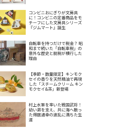
コンビニおにぎりが文房具
に！コンビニの定番商品をモ
チーフにした文房具シリーズ
『ジムマート』誕生
自転車を持つだけで税金？ 昭
和まで続いた「自転車税」の
意外な歴史と脱税が横行した
理由
【季節・数量限定】キンモク
セイの香りを天然精油で再現
した「スチームクリーム キン
モクセイ&茶」新登場
村上水軍を率いた戦国武将！
幼い弟を支え、共に海へ散っ
た得居通幸の波乱に満ちた生
涯