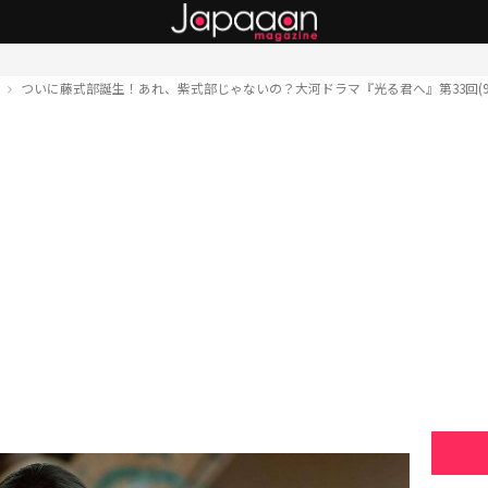
ト
ついに藤式部誕生！あれ、紫式部じゃないの？大河ドラマ『光る君へ』第33回(