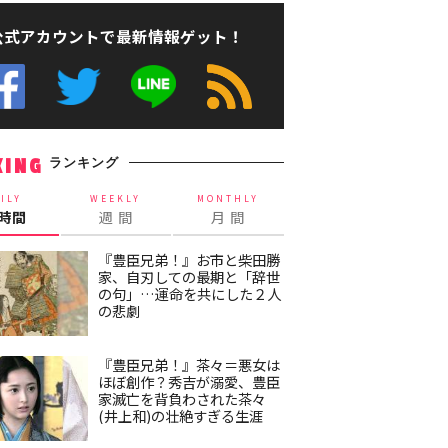
公式アカウントで最新情報ゲット！
ランキング
KING
ILY
WEEKLY
MONTHLY
4時間
週 間
月 間
『豊臣兄弟！』お市と柴田勝
家、自刃しての最期と「辞世
の句」…運命を共にした２人
の悲劇
『豊臣兄弟！』茶々＝悪女は
ほぼ創作？秀吉が溺愛、豊臣
家滅亡を背負わされた茶々
(井上和)の壮絶すぎる生涯