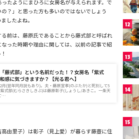
あったようにまひろに女房名が与えられます。で
いの？」と思った方も多いのではないでしょう
いましたよね。
12
する前は、藤原氏であることから藤式部と呼ばれ
になった時期や理由に関しては、以前の記事で紹
い！
13
「藤式部」という名前だった！？女房名「紫式
和感に気づきますか？【光る君へ】
)12月(翌年同月説もあり)。夫・藤原宣孝(のぶたか)と死別して5
14
紫式部(むらさきしきぶ)は藤原彰子(しょうし/あきこ。一条天
て…
15
吉高由里子）は彰子（見上愛）が暮らす藤壺に住