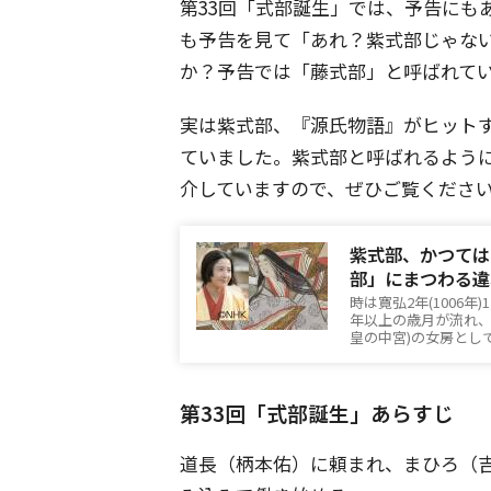
第33回「式部誕生」では、予告にも
も予告を見て「あれ？紫式部じゃな
か？予告では「藤式部」と呼ばれて
実は紫式部、『源氏物語』がヒット
ていました。紫式部と呼ばれるよう
介していますので、ぜひご覧くださ
紫式部、かつては
部」にまつわる違
時は寛弘2年(1006年
年以上の歳月が流れ、
皇の中宮)の女房とし
第33回「式部誕生」あらすじ
道長（柄本佑）に頼まれ、まひろ（