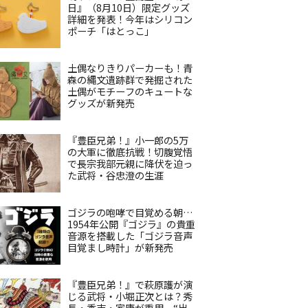
日』（8月10日）限定グッズ
詳細を発表！今年はシリコン
ポーチ「はとっこ」
土偶なりきりパーカーも！青
森の縄文遺跡群で発掘された
土偶がモチーフのキュートな
グッズが新発売
『豊臣兄弟！』小一郎の5万
の大軍に徹底抗戦！切腹覚悟
で長宗我部元親に降伏を迫っ
た武将・谷忠澄の生涯
ゴジラの咆哮で目覚める朝…
1954年公開『ゴジラ』の貴重
音源を搭載した「ゴジラ音声
目覚まし時計」が新発売
『豊臣兄弟！』で萩原護が演
じる武将・小堀正次とは？秀
長・秀吉・家康が重用、“出