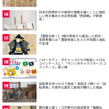
日本の四季折々の植物や情景を描くことに相応
16
しい色を集めた水彩色鉛筆『色辞典』が新発
売！
【豊臣兄弟！】2度の改易から復活した武将・
17
多賀秀種とは？豊臣秀長に仕えた半年間と波乱
の生涯
ハローキティ、ポチャッコたちが昭和レトロな
18
コインケースに！「サンリオキャラクターズ コ
インケース」第２弾
自転車を持つだけで税金？ 昭和まで続いた「自
19
転車税」の意外な歴史と脱税が横行した理由
教科書と違う！江戸時代の田沼意次「賄賂伝