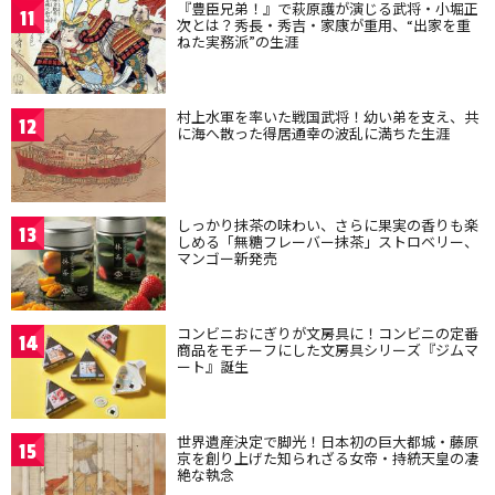
『豊臣兄弟！』で萩原護が演じる武将・小堀正
11
次とは？秀長・秀吉・家康が重用、“出家を重
ねた実務派”の生涯
村上水軍を率いた戦国武将！幼い弟を支え、共
12
に海へ散った得居通幸の波乱に満ちた生涯
しっかり抹茶の味わい、さらに果実の香りも楽
13
しめる「無糖フレーバー抹茶」ストロベリー、
マンゴー新発売
コンビニおにぎりが文房具に！コンビニの定番
14
商品をモチーフにした文房具シリーズ『ジムマ
ート』誕生
世界遺産決定で脚光！日本初の巨大都城・藤原
15
京を創り上げた知られざる女帝・持統天皇の凄
絶な執念